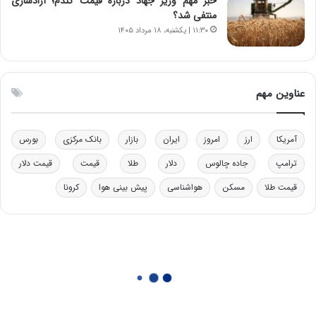
خبر مهم وزیر جهاد درباره قیمت گندم؛ آزادسازی
ل
منتفی شد؟
چ
۱۱:۳۰ | یکشنبه، ۱۸ مرداد ۱۴۰۵
ن
ی
ن
ق
عناوین مهم
د
ر
ت
آمریکا
ارز
امروز
ایران
بازار
بانک مرکزی
بورس
ی
ب
ترامپ
جاده چالوس
دلار
طلا
قیمت
قیمت دلار
ا
قیمت طلا
مسکن
هواشناسی
پیش بینی هوا
کرونا
ی
س
ت
د