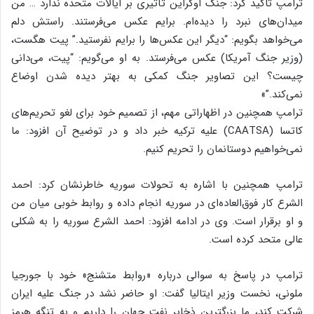
ترامپ تاکید کرد: جنگ اوکراین تأثیری بر ایالات متحده ندارد … من
میدان‌های نبرد را دیده‌ام. برایم عکس می‌فرستند. راستش دلم
می‌خواهد بگویم: “دیگر این عکس‌ها را برایم نفرستید.” پیت هگست،
(وزیر جنگ آمریکا) عکس می‌فرستد. به او می‌گویم: “پیت، می‌دانی
چیست؟ این تصاویر جنگ کمکی به بهتر دیده شدن اوضاع
نمی‌کند.”»
ترامپ همچنین در اظهاراتی مهم، از تصمیم خود برای لغو تحریم‌های
کاتسا (CAATSA) علیه ترکیه خبر داد و در توضیح آن افزود: ما
نمی‌خواهیم دوستانمان را تحریم کنیم.
ترامپ همچنین با اشاره به تحولات سوریه خاطرنشان کرد: احمد
الشرع کار فوق‌العاده‌ای در سوریه انجام داده و روابط خوبی میان من
و او برقرار است. وی در ادامه افزود: احمد الشرع سوریه را به شکلی
عالی متحد کرده است.
ترامپ در پاسخ به سوالی درباره «روابط متشنج» خود با جورجیا
ملونی، نخست وزیر ایتالیا گفت: او حاضر نشد در جنگ علیه ایران
شرکت کند، ما بزرگترین ذخایر نفت جهان را داریم و به تنگه هرمز