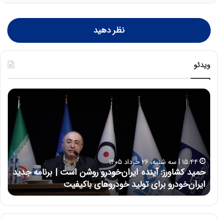
نظر دهید
ویدئو
ح
ح
م
س
ی
ی
د
ن
ک
ع
ش
ل
ا
ا
۱۵:۴۴ | سه شنبه، ۲۶ خرداد ۱۴۰۵
و
ی
حمید کشاورز: آینده ایران‌خودرو روشن است | برنامه جدید
ح
ر
ی
ایران‌خودرو برای تولید خودروهای باکیفیت
ن
ز
:
:
د
آ
ر
ی
ط