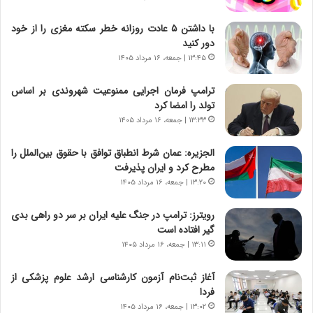
ب
ا
ر
ی
با داشتن ۵ عادت روزانه خطر سکته مغزی را از خود
ن
ن
دور کنید
ا
ج
۱۳:۴۵ | جمعه، ۱۶ مرداد ۱۴۰۵
م
ن
ه
گ
ترامپ فرمان اجرایی ممنوعیت شهروندی بر اساس
ج
،
تولد را امضا کرد
د
ن
۱۳:۳۳ | جمعه، ۱۶ مرداد ۱۴۰۵
ی
ت
د
و
الجزیره: عمان شرط انطباق توافق با حقوق بین‌الملل را
ا
ا
مطرح کرد و ایران پذیرفت
ی
ن
ر
س
۱۳:۲۰ | جمعه، ۱۶ مرداد ۱۴۰۵
ا
ت
ن‌
ه
رویترز: ترامپ در جنگ علیه ایران بر سر دو راهی بدی
خ
د
گیر افتاده است
و
ر
۱۳:۱۱ | جمعه، ۱۶ مرداد ۱۴۰۵
د
م
ر
ق
آغاز ثبت‌نام‌ آزمون کارشناسی ارشد علوم پزشکی از
و
ا
فردا
ب
ب
۱۳:۰۲ | جمعه، ۱۶ مرداد ۱۴۰۵