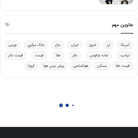
ر
ل
ا
چ
ی
ن
ت
ی
عناوین مهم
و
ن
ل
ق
ی
د
آمریکا
ارز
امروز
ایران
بازار
بانک مرکزی
بورس
د
ر
خ
ت
ترامپ
جاده چالوس
دلار
طلا
قیمت
قیمت دلار
و
ی
د
ب
قیمت طلا
مسکن
هواشناسی
پیش بینی هوا
کرونا
ر
ا
و
ی
ه
س
ا
ت
ی
د
ب
ا
ک
ی
ف
ی