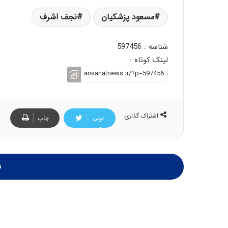
مسعود پزشکیان
نجف اشرف
شناسه : 597456
لینک کوتاه :
اشتراک گذاری
تویی
چاپ
تر
ن