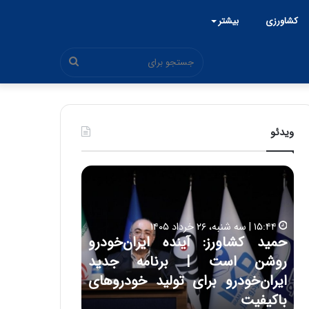
کشاورزی
بیشتر
جستجو
برای
ویدئو
ح
ح
م
س
ی
ی
د
ن
۱۵:۴۴ | سه شنبه، ۲۶ خرداد ۱۴۰۵
ک
ع
حمید کشاورز: آینده ایران‌خودرو
ش
ل
۱۷:۳۹ | سه شنبه، ۲۲ اردیبهشت ۱۴۰۵
روشن است | برنامه جدید
حسین علایی: 
ا
ا
و
ی
ه
ایران‌خودرو برای تولید خودروهای
هیچگاه جز ای
ر
ی
باکیفیت
مقابل چنین ق
ز
: