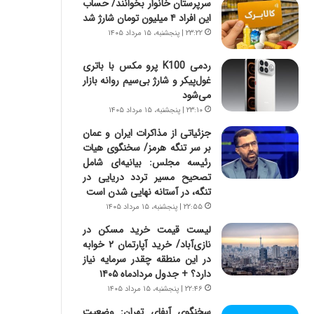
سرپرستان خانوار بخوانند/ حساب
س
ه
این افراد ۴ میلیون تومان شارژ شد
ت
ج
|
ز
۲۳:۲۲ | پنجشنبه، ۱۵ مرداد ۱۴۰۵
ب
ا
ر
ی
ردمی K100 پرو مکس با باتری
ن
ن
غول‌پیکر و شارژ بی‌سیم روانه بازار
ا
ج
می‌شود
م
ن
۲۳:۱۰ | پنجشنبه، ۱۵ مرداد ۱۴۰۵
ه
گ
جزئیاتی از مذاکرات ایران و عمان
ج
،
بر سر تنگه هرمز/ سخنگوی هیات
د
ن
رئیسه مجلس: بیانیه‌ای شامل
ی
ت
تصحیح مسیر تردد دریایی در
د
و
تنگه، در آستانه نهایی شدن است
ا
ا
۲۲:۵۵ | پنجشنبه، ۱۵ مرداد ۱۴۰۵
ی
ن
ر
س
لیست قیمت خرید مسکن در
ا
ت
نازی‌آباد/ خرید آپارتمان ۲ خوابه
ن‌
ه
در این منطقه چقدر سرمایه نیاز
خ
د
دارد؟ + جدول مردادماه ۱۴۰۵
و
ر
۲۲:۴۶ | پنجشنبه، ۱۵ مرداد ۱۴۰۵
د
م
سخنگوی آبفای تهران: وضعیت
ر
ق