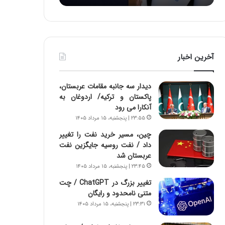
:
د
آ
ر
ی
ط
ن
و
د
ل
آخرین اخبار
ه
ت
ا
ا
ی
ر
دیدار سه جانبه مقامات عربستان،
ر
ی
پاکستان و ترکیه/ اردوغان به
ا
خ
آنکارا می رود
ن‌
ا
۲۳:۵۵ | پنجشنبه، ۱۵ مرداد ۱۴۰۵
خ
ی
و
ر
چین، مسیر خرید نفت را تغییر
د
ا
داد / نفت روسیه جایگزین نفت
ر
ن
عربستان شد
و
،
۲۳:۴۵ | پنجشنبه، ۱۵ مرداد ۱۴۰۵
ر
ه
تغییر بزرگ در ChatGPT / چت
و
ی
متنی نامحدود و رایگان
ش
چ
۲۳:۳۱ | پنجشنبه، ۱۵ مرداد ۱۴۰۵
ن
گ
ا
ا