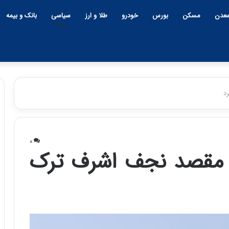
عدن
مسکن
بورس
خودرو
طلا و ارز
سیاسی
بانک و بیمه
د
چ
ی
۰
ن
به مقصد نجف اشرف ترک
و
ب
ح
ر
۱۲:۱۸ | دوشنبه، ۱۸ اسفند ۱۴۰۴
ا
چین و بحران خاورمیانه؛ بازند
ن
پنهان یا برنده بزرگ؟
خ