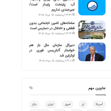
آب پایتخت پایدار است/
و
ا
جیره‌بندی نداریم
ب
ب
ر
ل
۲۲:۳۱ | پنجشنبه، ۱۵ مرداد ۱۴۰۵
ا
چ
سامانه‌های تامین اجتماعی بدون
ی
ن
قطعی و اختلال در دسترس است
ت
ی
۲۲:۲۲ | پنجشنبه، ۱۵ مرداد ۱۴۰۵
و
ن
ل
ق
دبیرکل سازمان ملل باز هم
ی
د
خواستار آتش‌بس فوری در
د
ر
اوکراین شد
خ
ت
۲۲:۱۱ | پنجشنبه، ۱۵ مرداد ۱۴۰۵
و
ی
د
ب
ر
ا
و
ی
ه
س
عناوین مهم
ا
ت
ی
د
ب
ا
آمریکا
ارز
امروز
ایران
بازار
ک