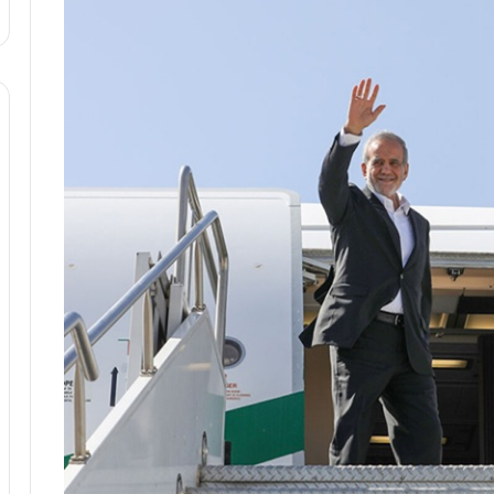
ا
و
ر
م
ی
ا
ن
ه
؛
ب
ا
ز
ن
د
ه
پ
ن
ه
ا
ن
ی