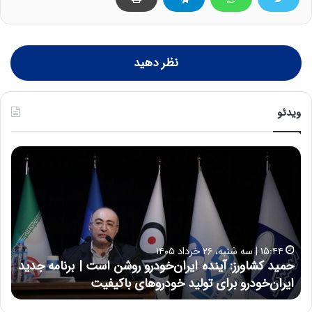
نظر دهید
ویدئو
ح
ح
م
س
ی
ی
د
ن
ک
ع
ش
ل
ا
ا
۱۵:۴۴ | سه شنبه، ۲۶ خرداد ۱۴۰۵
و
ی
حمید کشاورز: آینده ایران‌خودرو روشن است | برنامه جدید
ح
ر
ی
ایران‌خودرو برای تولید خودروهای باکیفیت
ن
ز
:
:
د