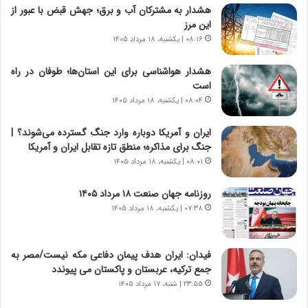
هشدار به مشترکان آب و برق؛ جهش قبض با عبور از
|
ز
این مرز
ب
ا
ر
۰۸:۱۶ | یکشنبه، ۱۸ مرداد ۱۴۰۵
ی
ن
ن
ا
ج
هشدار هواشناسی برای این استان‌ها؛ طوفان در راه
م
ن
است
ه
گ
۰۸:۰۴ | یکشنبه، ۱۸ مرداد ۱۴۰۵
ج
،
د
ن
ایران و آمریکا دوباره وارد جنگ گسترده می‌شوند؟ |
ی
ت
جنگ برای مذاکره؛ منطق تازه تقابل ایران و آمریکا
د
و
۰۸:۰۱ | یکشنبه، ۱۸ مرداد ۱۴۰۵
ا
ا
ی
ن
روزنامه جهان صنعت ۱۸ مرداد ۱۴۰۵
ر
س
۰۷:۳۸ | یکشنبه، ۱۸ مرداد ۱۴۰۵
ا
ت
ن‌
ه
خ
د
فیدان: ایران هدف پیمان دفاعی مکه نیست/مصر به
و
ر
جمع ترکیه، عربستان و پاکستان می پیوندد
د
م
۲۳:۵۵ | شنبه، ۱۷ مرداد ۱۴۰۵
ر
ق
و
ا