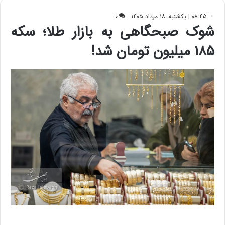
ف
ی
ت