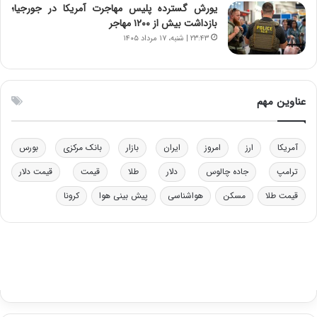
ب
ب
یورش گسترده پلیس مهاجرت آمریکا در جورجیا؛
ر
ل
بازداشت بیش از ۱۲۰۰ مهاجر
ا
چ
۲۳:۴۳ | شنبه، ۱۷ مرداد ۱۴۰۵
ی
ن
ت
ی
و
ن
ل
ق
عناوین مهم
ی
د
د
ر
خ
ت
آمریکا
ارز
امروز
ایران
بازار
بانک مرکزی
بورس
و
ی
د
ب
ترامپ
جاده چالوس
دلار
طلا
قیمت
قیمت دلار
ر
ا
قیمت طلا
مسکن
هواشناسی
پیش بینی هوا
کرونا
و
ی
ه
س
ا
ت
ی
د
ب
ا
ک
ی