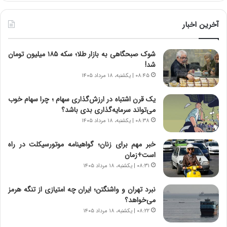
آ
ر
ی
ط
ن
و
آخرین اخبار
د
ل
ه
ت
شوک صبحگاهی به بازار طلا؛ سکه ۱۸۵ میلیون تومان
ا
ا
شد!
ی
ر
ر
ی
۰۸:۴۵ | یکشنبه، ۱۸ مرداد ۱۴۰۵
ا
خ
ن‌
ا
یک قرن اشتباه در ارزش‌گذاری سهام ؛ چرا سهام خوب
خ
ی
می‌تواند سرمایه‌گذاری بدی باشد؟
و
ر
۰۸:۳۸ | یکشنبه، ۱۸ مرداد ۱۴۰۵
د
ا
ر
ن
خبر مهم برای زنان؛ گواهینامه موتورسیکلت در راه
و
،
است+زمان
ر
ه
۰۸:۳۱ | یکشنبه، ۱۸ مرداد ۱۴۰۵
و
ی
ش
چ
نبرد تهران و واشنگتن؛ ایران چه امتیازی از تنگه هرمز
ن
گ
می‌خواهد؟
ا
ا
۰۸:۲۲ | یکشنبه، ۱۸ مرداد ۱۴۰۵
س
ه
ت
ج