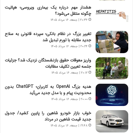
ر
ن
هشدار مهم درباره یک بیماری ویروسی؛ هپاتیت
و
،
چگونه منتقل می‌شود؟
ر
ه
۲۰:۳۶ | جمعه، ۱۶ مرداد ۱۴۰۵
و
ی
ش
چ
تغییر بزرگ در نظام بانکی؛ سپرده قانونی به سلاح
ن
گ
جدید مقابله با تورم تبدیل شد
ا
ا
۲۰:۲۴ | جمعه، ۱۶ مرداد ۱۴۰۵
س
ه
ت
ج
واریز معوقات حقوق بازنشستگان نزدیک شد؟ جزئیات
|
ز
جلسه تعیین تکلیف مطالبات
ب
ا
ر
۲۰:۱۲ | جمعه، ۱۶ مرداد ۱۴۰۵
ی
ن
ن
ا
ج
هدیه بزرگ OpenAI به کاربران؛ ChatGPT بدون
م
ن
محدودیت پیام و با مدل جدید می‌آید
ه
گ
۲۰:۰۰ | جمعه، ۱۶ مرداد ۱۴۰۵
ج
،
د
ن
خواب بازار خودرو شاهین را پایین کشید/ جدول
ی
ت
جدید قیمت شاهین در مرداد
د
و
۱۹:۴۸ | جمعه، ۱۶ مرداد ۱۴۰۵
ا
ا