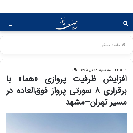
جستجو
منو
برای
خانه
/
مسکن
۲۲:۰۰ | سه شنبه، ۱۶ تیر ۱۴۰۵
۰
افزایش ظرفیت پروازی «هما» با
برقراری ۸ سورتی پرواز فوق‌العاده در
مسیر تهران–مشهد