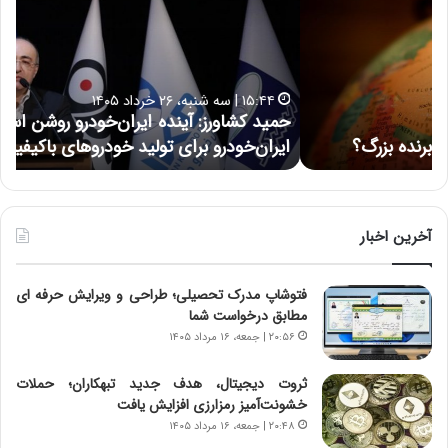
ی
ی
د
ن
ک
ع
ش
ل
ا
ا
۱۵:۴۴ | سه شنبه، ۲۶ خرداد ۱۴۰۵
و
ی
حمید کشاورز: آینده ایران‌خودرو روشن است | برنامه جدید
ح
ر
ی
ایران‌خودرو برای تولید خودروهای باکیفیت
ن
ز
:
:
د
آ
ر
ی
ط
ن
و
آخرین اخبار
د
ل
ه
ت
فتوشاپ مدرک تحصیلی؛ طراحی و ویرایش حرفه ای
ا
ا
مطابق درخواست شما
ی
ر
ر
ی
۲۰:۵۶ | جمعه، ۱۶ مرداد ۱۴۰۵
ا
خ
ن‌
ا
ثروت دیجیتال، هدف جدید تبهکاران؛ حملات
خ
ی
خشونت‌آمیز رمزارزی افزایش یافت
و
ر
۲۰:۴۸ | جمعه، ۱۶ مرداد ۱۴۰۵
د
ا