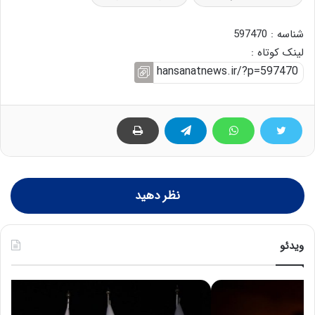
شناسه : 597470
لینک کوتاه :
نظر دهید
ویدئو
ح
ح
م
س