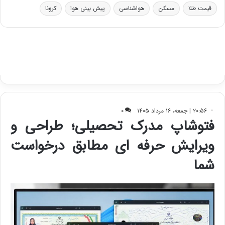
ر
ا
قیمت طلا
مسکن
هواشناسی
پیش بینی هوا
کرونا
و
ی
ه
س
ا
ت
ی
د
ب
ا
ک
ی
ف
ی
ت