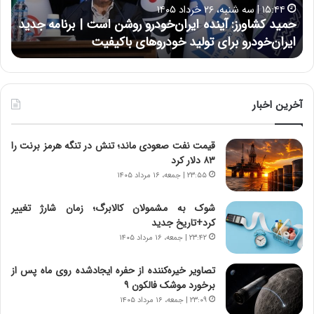
۱۵:۴۴ | سه شنبه، ۲۶ خرداد ۱۴۰۵
و
ی
حمید کشاورز: آینده ایران‌خودرو روشن است | برنامه جدید
ح
ر
ی
ایران‌خودرو برای تولید خودروهای باکیفیت
ن
ز
:
:
د
آ
ر
ی
ط
ن
و
آخرین اخبار
د
ل
ه
ت
قیمت نفت صعودی ماند؛ تنش در تنگه هرمز برنت را
ا
ا
۸۳ دلار کرد
ی
ر
ر
ی
۲۳:۵۵ | جمعه، ۱۶ مرداد ۱۴۰۵
ا
خ
ن‌
ا
شوک به مشمولان کالابرگ؛ زمان شارژ تغییر
خ
ی
کرد+تاریخ جدید
و
ر
۲۳:۴۲ | جمعه، ۱۶ مرداد ۱۴۰۵
د
ا
ر
ن
تصاویر خیره‌کننده از حفره ایجادشده روی ماه پس از
و
،
برخورد موشک فالکون ۹
ر
ه
۲۳:۰۹ | جمعه، ۱۶ مرداد ۱۴۰۵
و
ی