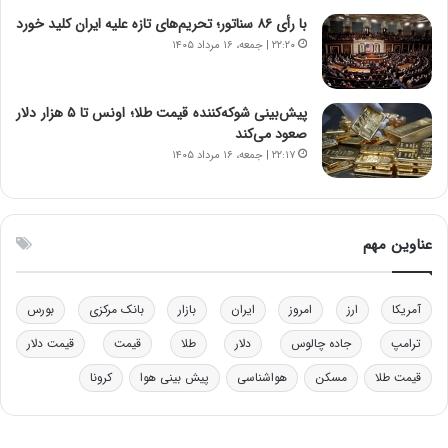
خ
د
با رأی ۸۶ سناتور؛ تحریم‌های تازه علیه ایران کلید خورد
و
ر
۲۲:۲۰ | جمعه، ۱۶ مرداد ۱۴۰۵
د
م
ر
ق
و
ا
ب
ب
پیش‌بینی شوکه‌کننده قیمت طلا؛ اونس تا ۵ هزار دلار
ر
ل
صعود می‌کند
ا
چ
۲۲:۱۷ | جمعه، ۱۶ مرداد ۱۴۰۵
ی
ن
ت
ی
و
ن
ل
ق
عناوین مهم
ی
د
د
ر
خ
ت
آمریکا
ارز
امروز
ایران
بازار
بانک مرکزی
بورس
و
ی
د
ب
ترامپ
جاده چالوس
دلار
طلا
قیمت
قیمت دلار
ر
ا
قیمت طلا
مسکن
هواشناسی
پیش بینی هوا
کرونا
و
ی
ه
س
ا
ت
ی
د