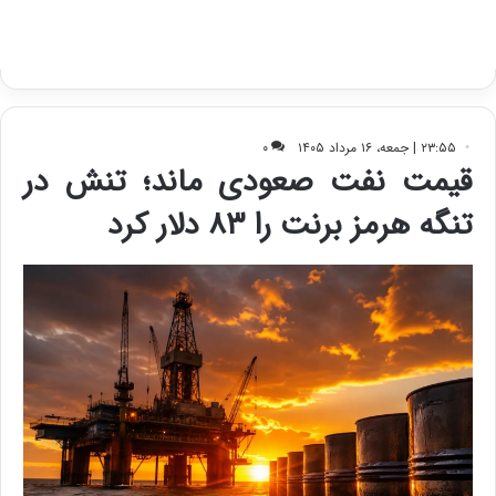
ب
ا
ک
ی
ف
ی
ت