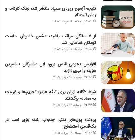
ش
چ
نتیجه آزمون ورودی سمپاد منتشر شد؛ لینک کارنامه و
ن
گ
زمان ثبت‌نام
ا
ا
۲۳:۰۲ | جمعه، ۱۶ مرداد ۱۴۰۵
س
ه
ت
ج
از ۷ سالگی مراقب باشید؛ دشمن خاموش سلامت
|
ز
کودکان شناسایی شد
ب
ا
ر
۲۳:۰۰ | جمعه، ۱۶ مرداد ۱۴۰۵
ی
ن
ن
ا
ج
افزایش نجومی قبض برق؛ این مشترکان بیشترین
م
ن
هزینه را می‌پردازند
ه
گ
۲۲:۵۲ | جمعه، ۱۶ مرداد ۱۴۰۵
ج
،
د
ن
شرط ۲گانه ایران برای تنگه هرمز؛ تحریم‌ها و غرامت
ی
ت
به معادله برگشتند
د
و
۲۲:۳۳ | جمعه، ۱۶ مرداد ۱۴۰۵
ا
ا
ی
ن
پرونده پول‌های نفتی جنجالی شد؛ وزیر نفت در
ر
س
یک‌قدمی استیضاح
ا
ت
۲۲:۲۶ | جمعه، ۱۶ مرداد ۱۴۰۵
ن‌
ه