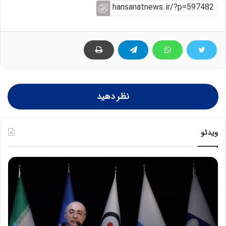
نظر دهید
ویدئو
ح
ح
م
س
ی
ی
د
ن
ک
ع
ش
ل
ا
ا