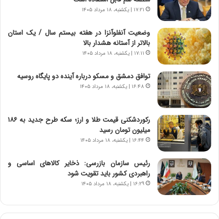
گ
ا
۱۷:۲۱ | یکشنبه، ۱۸ مرداد ۱۴۰۵
،
د
ن
م
وضعیت آنفلوآنزا در هفته بیستم سال / یک استان
ت
ر
بالاتر از آستانه هشدار بالا
و
د
۱۷:۱۱ | یکشنبه، ۱۸ مرداد ۱۴۰۵
ا
م
ن
ه
توافق دمشق و مسکو درباره آینده دو پایگاه روسیه
س
ن
۱۶:۴۸ | یکشنبه، ۱۸ مرداد ۱۴۰۵
ت
و
ه
ز
د
ا
رکوردشکنی قیمت طلا و ارز؛ سکه طرح جدید به ۱۸۶
ر
ز
میلیون تومان رسید
م
ب
۱۶:۴۴ | یکشنبه، ۱۸ مرداد ۱۴۰۵
ق
ی
ا
ن
ب
ن
رئیس سازمان بازرسی: ذخایر کالاهای اساسی و
ل
ر
راهبردی کشور باید تقویت شود
چ
ف
۱۶:۲۹ | یکشنبه، ۱۸ مرداد ۱۴۰۵
ن
ت
ی
ه
ن
ا