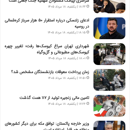
سراسری/پیامک مشمولان سهمیه جنگ جعلی است
ر
ت
ی
و
۱۸:۲۲ | یکشنبه، ۱۸ مرداد ۱۴۰۵
خ
ر
ا
م
ادعای زلنسکی درباره استقرار ۵۰ هزار سرباز کره‌شمالی
ی
د
در روسیه
ر
ر
۱۸:۱۵ | یکشنبه، ۱۸ مرداد ۱۴۰۵
ا
ا
ن
ق
شهرداری تهران سراغ کیوسک‌ها رفت؛ تغییر چهره
،
ت
کیوسک‌های مطبوعاتی و گل‌وگیاه
ه
ص
۱۸:۰۱ | یکشنبه، ۱۸ مرداد ۱۴۰۵
ی
ا
چ
د
زمان پرداخت معوقات بازنشستگان مشخص شد؟
گ
ا
۱۷:۵۱ | یکشنبه، ۱۸ مرداد ۱۴۰۵
ا
ی
ه
ر
ج
ا
تامین مالی زنجیره تولید از ۱۱۷ همت گذشت
ز
ن
ا
۱۷:۲۶ | یکشنبه، ۱۸ مرداد ۱۴۰۵
|
ی
ا
ن
ع
ج
ت
وزیر خارجه پاکستان: توافق مکه برای دیگر کشورهای
ن
م
منطقه هم قابل استفاده است