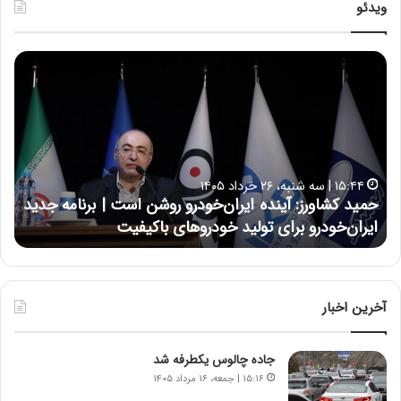
ویدئو
ح
ح
م
س
ی
ی
د
ن
ک
ع
ش
ل
ا
ا
۱۵:۴۴ | سه شنبه، ۲۶ خرداد ۱۴۰۵
و
ی
حمید کشاورز: آینده ایران‌خودرو روشن است | برنامه جدید
ح
ر
ی
ایران‌خودرو برای تولید خودروهای باکیفیت
ن
ز
:
:
د
آ
ر
ی
ط
ن
و
آخرین اخبار
د
ل
ه
ت
جاده چالوس یکطرفه شد
ا
ا
ی
ر
۱۵:۱۶ | جمعه، ۱۶ مرداد ۱۴۰۵
ر
ی