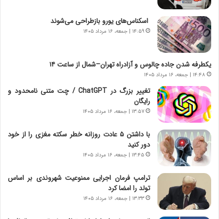
ا
خ
ن‌
ا
اسکناس‌های یورو بازطراحی می‌شوند
خ
ی
۱۴:۵۹ | جمعه، ۱۶ مرداد ۱۴۰۵
و
ر
د
ا
ر
ن
یکطرفه شدن جاده چالوس و آزادراه تهران–شمال از ساعت ۱۴
و
،
۱۴:۴۸ | جمعه، ۱۶ مرداد ۱۴۰۵
ر
ه
تغییر بزرگ در ChatGPT / چت متنی نامحدود و
و
ی
رایگان
ش
چ
ن
گ
۱۳:۵۷ | جمعه، ۱۶ مرداد ۱۴۰۵
ا
ا
س
ه
با داشتن ۵ عادت روزانه خطر سکته مغزی را از خود
ت
ج
دور کنید
|
ز
۱۳:۴۵ | جمعه، ۱۶ مرداد ۱۴۰۵
ب
ا
ر
ی
ترامپ فرمان اجرایی ممنوعیت شهروندی بر اساس
ن
ن
تولد را امضا کرد
ا
ج
۱۳:۳۳ | جمعه، ۱۶ مرداد ۱۴۰۵
م
ن
ه
گ