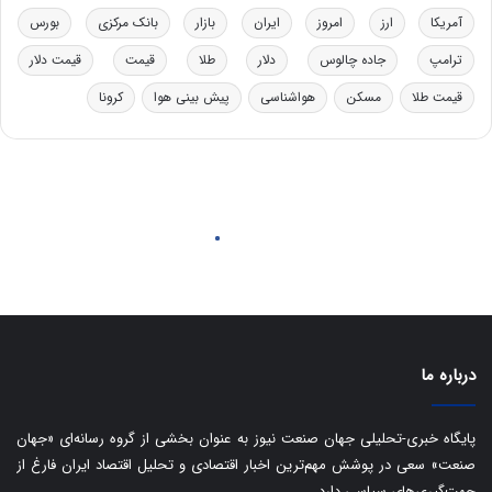
ی
د
آمریکا
ارز
امروز
ایران
بازار
بانک مرکزی
بورس
د
ر
خ
ت
ترامپ
جاده چالوس
دلار
طلا
قیمت
قیمت دلار
و
ی
د
ب
قیمت طلا
مسکن
هواشناسی
پیش بینی هوا
کرونا
ر
ا
و
ی
ه
س
ا
ت
ی
د
ب
ا
ک
ی
ف
ی
ت
درباره ما
پایگاه خبری-تحلیلی جهان صنعت نیوز به عنوان بخشی از گروه رسانه‌ای «جهان
صنعت» سعی در پوشش مهم‌ترین اخبار اقتصادی و تحلیل اقتصاد ایران فارغ از
جهت‌گیری‌های سیاسی دارد.