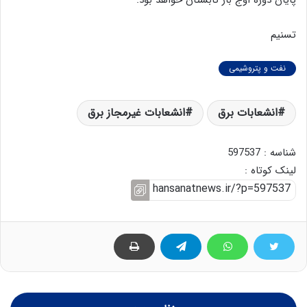
پایان دوره اوج بار تابستان خواهد بود.
تسنیم
نفت و پتروشیمی
انشعابات برق
انشعابات غیرمجاز برق
شناسه : 597537
لینک کوتاه :