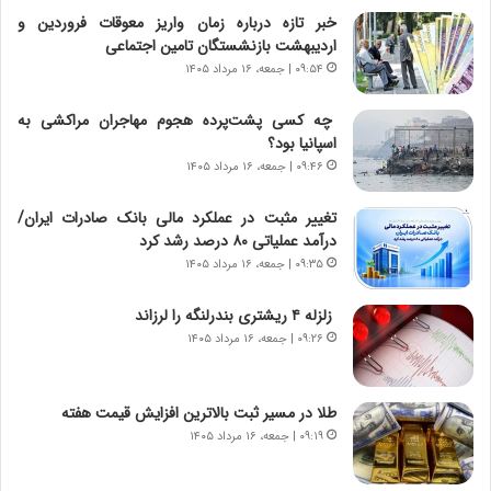
ت
ب
خبر تازه درباره زمان واریز معوقات فروردین و
ا
ر
اردیبهشت بازنشستگان تامین اجتماعی
ر
ت
ی
و
۰۹:۵۴ | جمعه، ۱۶ مرداد ۱۴۰۵
خ
ر
ا
م
چه کسی پشت‌پرده هجوم مهاجران مراکشی به
ی
د
اسپانیا بود؟
ر
ر
۰۹:۴۶ | جمعه، ۱۶ مرداد ۱۴۰۵
ا
ا
ن
ق
تغییر مثبت در عملکرد مالی بانک صادرات ایران/
،
ت
درآمد عملیاتی ۸۰ درصد رشد کرد
ه
ص
۰۹:۳۵ | جمعه، ۱۶ مرداد ۱۴۰۵
ی
ا
چ
د
زلزله ۴ ریشتری بندرلنگه را لرزاند
گ
ا
۰۹:۲۶ | جمعه، ۱۶ مرداد ۱۴۰۵
ا
ی
ه
ر
ج
ا
طلا در مسیر ثبت بالاترین افزایش قیمت هفته
ز
ن
ا
۰۹:۱۹ | جمعه، ۱۶ مرداد ۱۴۰۵
|
ی
ا
ن
ع