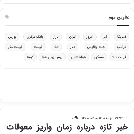
ی
ه
ن
ا
ق
س
عناوین مهم
د
ت
ر
ت
آمریکا
ارز
امروز
ایران
بازار
بانک مرکزی
بورس
ی
ب
ترامپ
جاده چالوس
دلار
طلا
قیمت
قیمت دلار
ا
قیمت طلا
مسکن
هواشناسی
پیش بینی هوا
کرونا
ی
س
ت
د