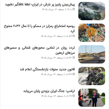
ج
ت
پیش‌بینی پاییز پر بارش در ایران؛ لطفا غافلگیر نشوید
ن
م
۰۹:۱۰ | جمعه، ۱۶ مرداد ۱۴۰۵
گ
ا
،
د
ن
م
روسیه استخراج رمزارز در مسکو را تا سال ۲۰۳۲ ممنوع
ت
ر
کرد
و
د
۰۸:۵۹ | جمعه، ۱۶ مرداد ۱۴۰۵
ا
م
ن
ه
تردد روان در تمامی محورهای شمالی و مسیرهای
س
ن
مرزهای اربعین
ت
و
۰۸:۴۶ | جمعه، ۱۶ مرداد ۱۴۰۵
ه
ز
د
ا
قانون جدید سنوات بازنشستگی اعلام شد
ر
ز
۰۸:۳۷ | جمعه، ۱۶ مرداد ۱۴۰۵
م
ب
ق
ی
ا
ن
ب
ن
ترامپ: جنگ ایران بزودی پایان می‌یابد
ل
ر
۰۸:۲۷ | جمعه، ۱۶ مرداد ۱۴۰۵
چ
ف
ن
ت