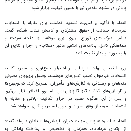
مراسم بزرگ را در قم نیز با موفقیت به انجام رساند و امیدواریم مراسم
پایانی در مشهد مقدس نیز با همین کیفیت برگزار شود.
اله‌داد با تأکید بر ضرورت تشدید اقدامات برای مقابله با انشعابات
غیرمجاز، صیانت از حقوق مشترکان و کاهش تلفات شبکه، گفت:
تمامی شرکت‌های توزیع نیروی برق موظفند با دقت، سرعت و
هماهنگی کامل، برنامه‌های ابلاغی مانور «مهتاب» را اجرا و نتایج آن
را به‌صورت پایدار تثبیت کنند.
وی با تعیین مهلت تا پایان تیرماه برای جمع‌آوری و تعیین تکلیف
انشعابات غیرمجاز، نصب کنتورهای هوشمند، وصول برق‌بهای مصرفی
متخلفان و رسیدگی به گزارش‌های مأموران، تصریح کرد: کم‌توجهی‌ها
و نارسایی‌های گذشته تنها تا پایان این ماه مورد اغماض قرار می‌گیرد
و پس از آن، هرگونه قصور در اجرای تکالیف ابلاغی و مقابله با
انشعابات غیرمجاز، وفق مقررات و بدون اغماض پیگیری خواهد شد.
اله‌داد با اشاره به پایان مهلت جبران نارسایی‌ها تا پایان تیرماه، گفت:
از ابتدای مردادماه، همزمان با تخصیص و پرداخت پاداش به