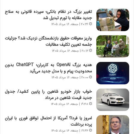
ت
ج
تغییر بزرگ در نظام بانکی؛ سپرده قانونی به سلاح
|
ز
جدید مقابله با تورم تبدیل شد
ب
ا
ر
۲۰:۲۴ | جمعه، ۱۶ مرداد ۱۴۰۵
ی
ن
ن
ا
ج
واریز معوقات حقوق بازنشستگان نزدیک شد؟ جزئیات
م
ن
جلسه تعیین تکلیف مطالبات
ه
گ
۲۰:۱۲ | جمعه، ۱۶ مرداد ۱۴۰۵
ج
،
د
ن
هدیه بزرگ OpenAI به کاربران؛ ChatGPT بدون
ی
ت
محدودیت پیام و با مدل جدید می‌آید
د
و
۲۰:۰۰ | جمعه، ۱۶ مرداد ۱۴۰۵
ا
ا
ی
ن
خواب بازار خودرو شاهین را پایین کشید/ جدول
ر
س
جدید قیمت شاهین در مرداد
ا
ت
۱۹:۴۸ | جمعه، ۱۶ مرداد ۱۴۰۵
ن‌
ه
خ
د
امروز یا فردا؟ آمریکا از احتمال توافق فوری با ایران
و
ر
پرده برداشت
د
م
۱۹:۳۶ | جمعه، ۱۶ مرداد ۱۴۰۵
ر
ق