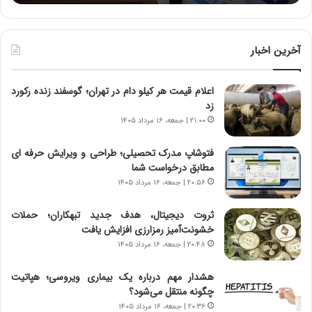
:
د
آ
ر
ی
ط
ن
و
آخرین اخبار
د
ل
ه
ت
اعلام قیمت هر کیلو دام در تهران؛ گوسفند زنده رکورد
ا
ا
زد
ی
ر
ر
ی
۲۱:۰۰ | جمعه، ۱۶ مرداد ۱۴۰۵
ا
خ
ن‌
ا
فتوشاپ مدرک تحصیلی؛ طراحی و ویرایش حرفه ای
خ
ی
مطابق درخواست شما
و
ر
۲۰:۵۶ | جمعه، ۱۶ مرداد ۱۴۰۵
د
ا
ر
ن
ثروت دیجیتال، هدف جدید تبهکاران؛ حملات
و
،
خشونت‌آمیز رمزارزی افزایش یافت
ر
ه
۲۰:۴۸ | جمعه، ۱۶ مرداد ۱۴۰۵
و
ی
ش
چ
هشدار مهم درباره یک بیماری ویروسی؛ هپاتیت
ن
گ
چگونه منتقل می‌شود؟
ا
ا
۲۰:۳۶ | جمعه، ۱۶ مرداد ۱۴۰۵
س
ه