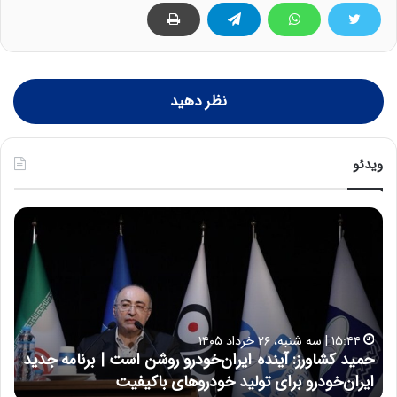
نظر دهید
ویدئو
ح
ح
م
س
ی
ی
د
ن
ک
ع
ش
ل
ا
ا
۱۵:۴۴ | سه شنبه، ۲۶ خرداد ۱۴۰۵
و
ی
حمید کشاورز: آینده ایران‌خودرو روشن است | برنامه جدید
ح
ر
ی
ایران‌خودرو برای تولید خودروهای باکیفیت
ن
ز
: