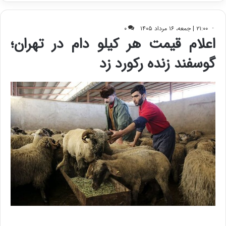
ی
ف
ی
ت