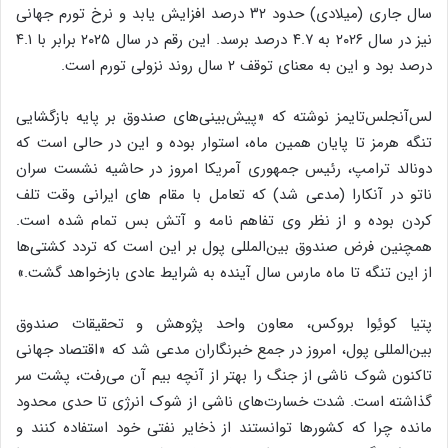
سال جاری (میلادی) حدود ۳۲ درصد افزایش یابد و نرخ تورم جهانی
نیز در سال ۲۰۲۶ به ۴.۷ درصد برسد. این رقم در سال ۲۰۲۵ برابر با ۴.۱
درصد بود و این به‌ معنای توقف ۲ سال روند نزولی تورم است.
لس‌آنجلس‌تایمز نوشته که «پیش‌بینی‌های صندوق بر پایه بازگشایی
تنگه هرمز تا پایان همین ماه، استوار بوده و این در حالی است که
دونالد ترامپ، رئیس جمهوری آمریکا امروز در حاشیه نشست سران
ناتو در آنکارا (مدعی شد) که تعامل با مقام های ایرانی وقت تلف
کردن بوده و از نظر وی تفاهم نامه و آتش بس تمام شده است.
همچنین فرض صندوق بین‌المللی پول بر این است که تردد کشتی‌ها
از این تنگه تا ماه مارس سال آینده به شرایط عادی بازخواهد گشت.»
پتیا کوئِوا بروکس، معاون واحد پژوهش و تحقیقات صندوق
بین‌المللی پول، امروز در جمع خبرنگاران مدعی شد که «اقتصاد جهانی
تاکنون شوک ناشی از جنگ را بهتر از آنچه بیم آن می‌رفت، پشت سر
گذاشته است. شدت خسارت‌های ناشی از شوک انرژی تا حدی محدود
مانده چرا که کشورها توانستند از ذخایر نفتی خود استفاده کنند و