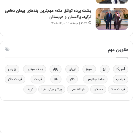
و
ا
ب
ب
پشت پرده توافق مکه؛ مهم‌ترین بندهای پیمان دفاعی
ر
ل
ترکیه، پاکستان و عربستان
ا
چ
۱۹:۲۴ | جمعه، ۱۶ مرداد ۱۴۰۵
ی
ن
ت
ی
و
ن
ل
ق
عناوین مهم
ی
د
د
ر
خ
ت
آمریکا
ارز
امروز
ایران
بازار
بانک مرکزی
بورس
و
ی
د
ب
ترامپ
جاده چالوس
دلار
طلا
قیمت
قیمت دلار
ر
ا
قیمت طلا
مسکن
هواشناسی
پیش بینی هوا
کرونا
و
ی
ه
س
ا
ت
ی
د
ب
ا
ک