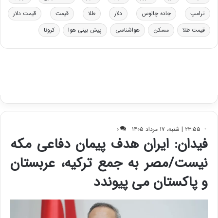
و
ی
د
ب
ترامپ
جاده چالوس
دلار
طلا
قیمت
قیمت دلار
ر
ا
قیمت طلا
مسکن
هواشناسی
پیش بینی هوا
کرونا
و
ی
ه
س
ا
ت
ی
د
ب
ا
ک
ی
ف
ی
ت