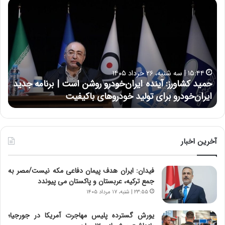
ح
ح
م
س
ی
ی
د
ن
ک
ع
ش
ل
ا
ا
۱۵:۴۴ | سه شنبه، ۲۶ خرداد ۱۴۰۵
و
ی
حمید کشاورز: آینده ایران‌خودرو روشن است | برنامه جدید
ح
ر
ی
ایران‌خودرو برای تولید خودروهای باکیفیت
ن
ز
:
:
د
آ
ر
ی
ط
ن
و
آخرین اخبار
د
ل
ه
ت
فیدان: ایران هدف پیمان دفاعی مکه نیست/مصر به
ا
ا
جمع ترکیه، عربستان و پاکستان می پیوندد
ی
ر
ر
ی
۲۳:۵۵ | شنبه، ۱۷ مرداد ۱۴۰۵
ا
خ
ن‌
ا
یورش گسترده پلیس مهاجرت آمریکا در جورجیا؛
خ
ی