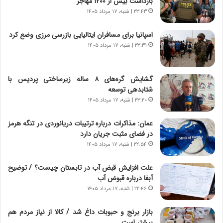
بازداشت بیش از ۱۲۰۰ مهاجر
و
ر
۲۳:۴۳ | شنبه، ۱۷ مرداد ۱۴۰۵
د
ا
ر
ن
اسپانیا برای مسافران ایتالیایی بازرسی مرزی وضع کرد
و
،
۲۳:۳۱ | شنبه، ۱۷ مرداد ۱۴۰۵
ر
ه
و
ی
ش
چ
گشایش گره‌های ۸ ساله زیرساختی پردیس با
ن
گ
شتابدهی توسعه
ا
ا
۲۳:۲۰ | شنبه، ۱۷ مرداد ۱۴۰۵
س
ه
ت
ج
عمان: مذاکرات درباره ترتیبات دریانوردی در تنگه هرمز
|
ز
در فضای مثبت جریان دارد
ب
ا
ر
۲۲:۵۴ | شنبه، ۱۷ مرداد ۱۴۰۵
ی
ن
ن
ا
ج
علت افزایش قبض آب در تابستان چیست؟ / توضیح
م
ن
آبفا درباره قبوض آب
ه
گ
۲۲:۴۶ | شنبه، ۱۷ مرداد ۱۴۰۵
ج
،
د
ن
بازار برنج و حبوبات داغ شد / کالا از نیاز مردم هم
ی
ت
بیشتر است