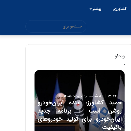
کشاورزی
بیشتر
جستجو
برای
ویدئو
ح
م
ی
د
۱۵:۴۴ | سه شنبه، ۲۶ خرداد ۱۴۰۵
ک
حمید کشاورز: آینده ایران‌خودرو
ش
روشن است | برنامه جدید
ا
و
ایران‌خودرو برای تولید خودروهای
ر
باکیفیت
ز