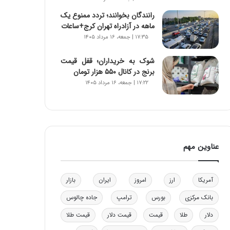
و
رانندگان بخوانند؛ تردد ممنوع یک
ب
ماهه در آزادراه تهران کرج+ساعات
ر
۱۷:۳۵ | جمعه، ۱۶ مرداد ۱۴۰۵
ا
ی
شوک به خریداران؛ قفل قیمت
ت
برنج در کانال ۵۵۰ هزار تومان
و
۱۷:۲۲ | جمعه، ۱۶ مرداد ۱۴۰۵
ل
ی
د
خ
و
د
عناوین مهم
ر
و
ه
آمریکا
ارز
امروز
ایران
بازار
ا
ی
بانک مرکزی
بورس
ترامپ
جاده چالوس
ب
ا
دلار
طلا
قیمت
قیمت دلار
قیمت طلا
ک