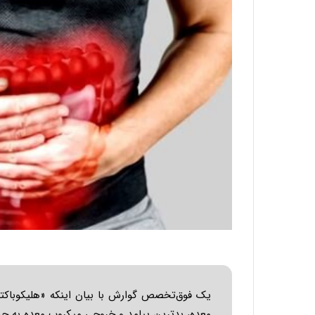
یک فوق‌تخصص گوارش با بیان اینکه «هلیکوباکتر پ
معده، بدترین پیامد و خروجی میکروب معده به حس