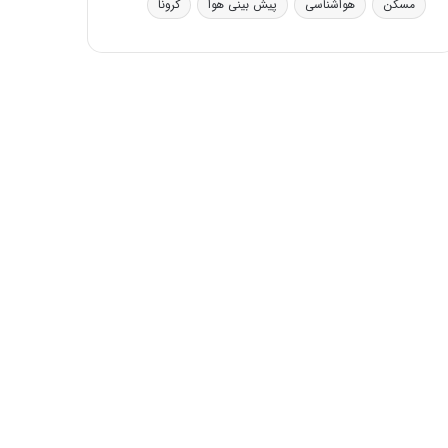
مسکن
هواشناسی
پیش بینی هوا
کرونا
ی
ف
ی
ت