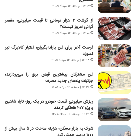
ر
ه
۱۷:۱۳ | جمعه، ۱۶ مرداد ۱۴۰۵
و
ی
ش
چ
از گوشت ۴ هزار تومانی تا قیمت میلیونی؛ مقصر
ن
گ
گرانی امروز کیست؟
ا
ا
۱۷:۰۰ | جمعه، ۱۶ مرداد ۱۴۰۵
س
ه
ت
ج
فرصت آخر برای این یارانه‌بگیران؛ اعتبار کالابرگ تیر
|
ز
نسوزد
ب
ا
ر
۱۶:۴۸ | جمعه، ۱۶ مرداد ۱۴۰۵
ی
ن
ن
ا
ج
این مشترکان بیشترین قبض برق را می‌پردازند؛
م
ن
جزئیات پله‌های جدید مصرف
ه
گ
۱۶:۳۶ | جمعه، ۱۶ مرداد ۱۴۰۵
ج
،
د
ن
ریزش میلیونی قیمت خودرو در یک روز؛ تارا، شاهین
ی
ت
و پژو ۲۰۷ غافلگیر کردند
د
و
۱۶:۲۴ | جمعه، ۱۶ مرداد ۱۴۰۵
ا
ا
ی
ن
شوک به بازار مسکن؛ هزینه ساخت در ۵ سال بیش از
ر
س
۱۰۰۰ درصد جهش کرد