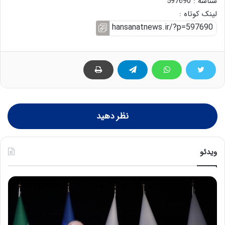
شناسه : 597690
لینک کوتاه :
نظر دهید
ویدئو
ح
ح
م
س
ی
ی
د
ن
ک
ع