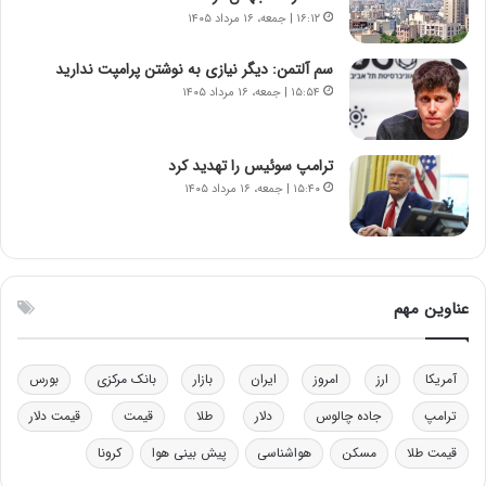
ا
ت
۱۶:۱۲ | جمعه، ۱۶ مرداد ۱۴۰۵
ن‌
ه
خ
د
سم آلتمن: دیگر نیازی به نوشتن پرامپت ندارید
و
ر
۱۵:۵۴ | جمعه، ۱۶ مرداد ۱۴۰۵
د
م
ر
ق
و
ا
ب
ب
ترامپ سوئیس را تهدید کرد
ر
ل
۱۵:۴۰ | جمعه، ۱۶ مرداد ۱۴۰۵
ا
چ
ی
ن
ت
ی
و
ن
ل
ق
عناوین مهم
ی
د
د
ر
خ
ت
آمریکا
ارز
امروز
ایران
بازار
بانک مرکزی
بورس
و
ی
د
ب
ترامپ
جاده چالوس
دلار
طلا
قیمت
قیمت دلار
ر
ا
قیمت طلا
مسکن
هواشناسی
پیش بینی هوا
کرونا
و
ی
ه
س