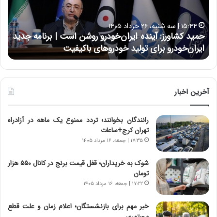
ش
ل
ا
ا
۱۵:۴۴ | سه شنبه، ۲۶ خرداد ۱۴۰۵
و
ی
حمید کشاورز: آینده ایران‌خودرو روشن است | برنامه جدید
ح
ر
ی
ایران‌خودرو برای تولید خودروهای باکیفیت
ن
ز
:
:
د
آ
ر
ی
ط
ن
و
آخرین اخبار
د
ل
ه
ت
رانندگان بخوانند؛ تردد ممنوع یک ماهه در آزادراه
ا
ا
تهران کرج+ساعات
ی
ر
ر
ی
۱۷:۳۵ | جمعه، ۱۶ مرداد ۱۴۰۵
ا
خ
ن‌
ا
شوک به خریداران؛ قفل قیمت برنج در کانال ۵۵۰ هزار
خ
ی
تومان
و
ر
۱۷:۲۲ | جمعه، ۱۶ مرداد ۱۴۰۵
د
ا
ر
ن
خبر مهم برای بازنشستگان؛ اعلام زمان و علت قطع
و
،
مستمری