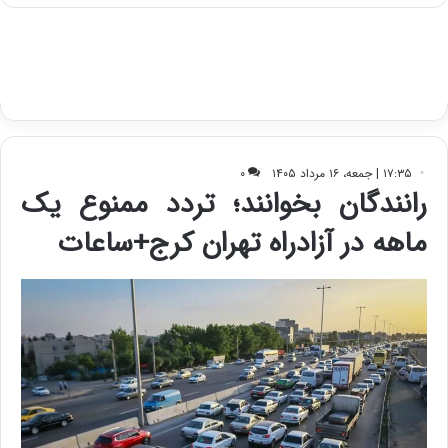
ا
ت
ی
د
ب
ا
ک
ی
ف
ی
ت