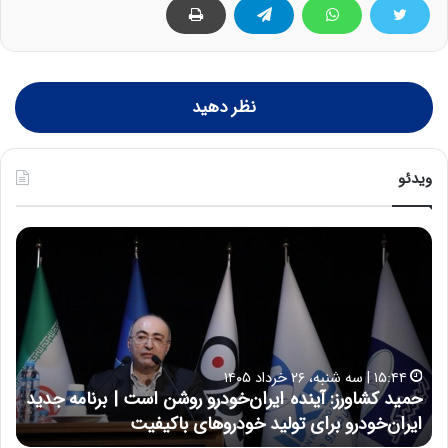
نظر دهید
ویدئو
ح
ح
م
س
ی
ی
د
ن
ک
ع
ش
ل
ا
ا
۱۵:۴۴ | سه شنبه، ۲۶ خرداد ۱۴۰۵
و
ی
حمید کشاورز: آینده ایران‌خودرو روشن است | برنامه جدید
ح
ر
ی
ایران‌خودرو برای تولید خودروهای باکیفیت
ن
ز
:
:
د