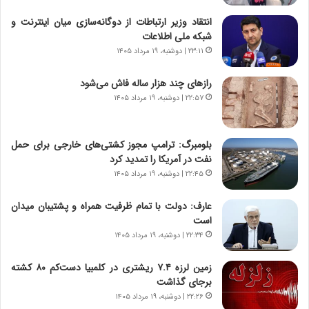
ت
ج
انتقاد وزیر ارتباطات از دوگانه‌سازی میان اینترنت و
|
ز
شبکه ملی اطلاعات
ب
ا
ر
۲۳:۱۱ | دوشنبه، ۱۹ مرداد ۱۴۰۵
ی
ن
ن
ا
ج
رازهای چند هزار ساله فاش می‌شود
م
ن
۲۲:۵۷ | دوشنبه، ۱۹ مرداد ۱۴۰۵
ه
گ
ج
،
د
ن
بلومبرگ: ترامپ مجوز کشتی‌های خارجی برای حمل
ی
ت
نفت در آمریکا را تمدید کرد
د
و
۲۲:۴۵ | دوشنبه، ۱۹ مرداد ۱۴۰۵
ا
ا
ی
ن
عارف: دولت با تمام ظرفیت همراه و پشتیبان میدان
ر
س
است
ا
ت
۲۲:۳۴ | دوشنبه، ۱۹ مرداد ۱۴۰۵
ن‌
ه
خ
د
زمین لرزه ۷.۴ ریشتری در کلمبیا دست‌کم ۸۰ کشته
و
ر
برجای گذاشت
د
م
۲۲:۲۶ | دوشنبه، ۱۹ مرداد ۱۴۰۵
ر
ق