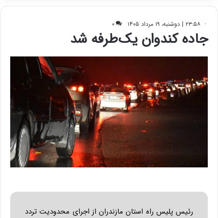
ف
ی
ت