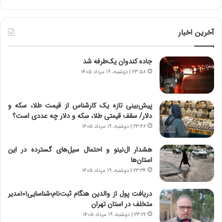
آ
ر
ی
ط
ن
و
آخرین اخبار
د
ل
ه
ت
جاده کندوان یک‌طرفه شد
ا
ا
ی
ر
۲۳:۵۸ | دوشنبه، ۱۹ مرداد ۱۴۰۵
ر
ی
ا
خ
ن‌
ا
پیش‌بینی تازه یک کارشناس از قیمت طلا، سکه و
خ
ی
دلار/ سقف قیمتی طلا، سکه و دلار چه عددی است؟
و
ر
۲۳:۴۶ | دوشنبه، ۱۹ مرداد ۱۴۰۵
د
ا
ر
ن
هشدار ال‌نینو و احتمال سیل‌های گسترده در این
و
،
استان‌ها
ر
ه
۲۳:۳۴ | دوشنبه، ۱۹ مرداد ۱۴۰۵
و
ی
ش
چ
دریافت پول از والدین هنگام ثبت‌نام؛شناسایی۱۰۱مدیر
ن
گ
متخلف در استان تهران
ا
ا
۲۳:۲۲ | دوشنبه، ۱۹ مرداد ۱۴۰۵
س
ه