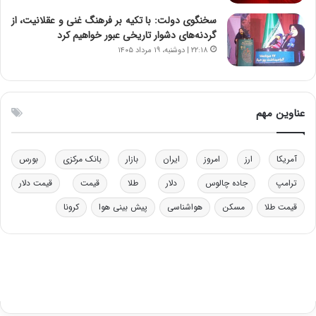
و
ا
ب
ب
سخنگوی دولت: با تکیه بر فرهنگ غنی و عقلانیت، از
ر
ل
گردنه‌های دشوار تاریخی عبور خواهیم کرد
ا
چ
۲۲:۱۸ | دوشنبه، ۱۹ مرداد ۱۴۰۵
ی
ن
ت
ی
و
ن
ل
ق
عناوین مهم
ی
د
د
ر
خ
ت
آمریکا
ارز
امروز
ایران
بازار
بانک مرکزی
بورس
و
ی
د
ب
ترامپ
جاده چالوس
دلار
طلا
قیمت
قیمت دلار
ر
ا
قیمت طلا
مسکن
هواشناسی
پیش بینی هوا
کرونا
و
ی
ه
س
ا
ت
ی
د
ب
ا
ک
ی