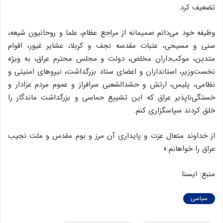
تضعیف کرد.
وظیفه خود می‌دانم صمیمانه از مراجع عظام، علما و روحانیون شیعه،
سنی و مسیحی، عتبات مقدسه نجف و کربلا، عشایر غیور، اقوام
متدین، موکب‌داران مخلص، دولت و مجلس محترم عراق، به ویژه
نخست‌وزیر، استانداران و اعضای ستاد بزرگداشت، نیروهای امنیتی و
نظامی، پلیس، ارتش و حشدالشعبی سرافراز و عموم مردم عزادار و
خستگی‌ناپذیر عراق که این تشییع حماسی و بزرگداشت ماندگار را
خلق کردند سپاسگزاری کنم.
از خداوند متعال عزت و پایداری آن مرز و بوم مقدس و ملت نجیب
عراق را خواهانم.»
منبع: ایسنا
سیاسی