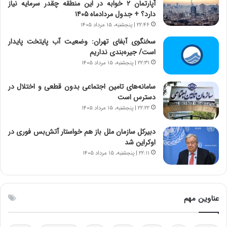
آپارتمان ۲ خوابه در این منطقه چقدر سرمایه نیاز
ا
ا
دارد؟ + جدول مردادماه ۱۴۰۵
ی
ن
۲۲:۴۶ | پنجشنبه، ۱۵ مرداد ۱۴۰۵
ر
س
ا
ت
سخنگوی آبفای تهران: وضعیت آب پایتخت پایدار
ن‌
ه
است/ جیره‌بندی نداریم
خ
د
۲۲:۳۱ | پنجشنبه، ۱۵ مرداد ۱۴۰۵
و
ر
د
م
سامانه‌های تامین اجتماعی بدون قطعی و اختلال در
ر
ق
دسترس است
و
ا
۲۲:۲۲ | پنجشنبه، ۱۵ مرداد ۱۴۰۵
ب
ب
ر
ل
دبیرکل سازمان ملل باز هم خواستار آتش‌بس فوری در
ا
چ
اوکراین شد
ی
ن
۲۲:۱۱ | پنجشنبه، ۱۵ مرداد ۱۴۰۵
ت
ی
و
ن
ل
ق
ی
د
عناوین مهم
د
ر
خ
ت
و
ی