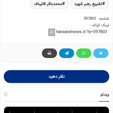
تشییع رهبر شهید
محمدباقر قالیباف
شناسه : 597803
لینک کوتاه :
نظر دهید
ویدئو
ح
ح