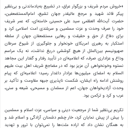
«خروش مردم شریف و بزرگوار عراق، در تشییع به‌یادماندنی و بی‌نظیر
پیکر قائد شهید و مرجع عالیقدر جهان تشیع، امام‌المستضعفین،
حضرت آیت‌الله العظمی سید علی حسینی خامنه‌ای، که عمر شریف
خود را صرف وحدت و عزت مسلمین و سربلندی امت اسلامی کرد و
برای دفاع از حق و حقیقت و رهایی مستضعفان جهان از سلطه
استکبار به رهبری امریکای خونخوار و جلوگیری از شیوع سرطان
صهیونیسم بین‌الملل از هیچ کوششی دریغ نداشت، نه یک مراسم
وداع و عزاداری صرف، که اعلامیه‌ای در تأیید رفتار و گفتار این مجاهد
نستوه وخونخواهی آن عزیز بود که در مضاجع شریف اهل بیت علیهم
السلام به امضای میلیون‌ها عزادار داغدار رسید؛ اعلامیه‌ای که پیام
روشنش ادامه راه ایشان، شکست ناپذیری جبهه مقاومت و تأکید بر
وحدت آزادیخواهان جهان، اعم از مسلمان و مسیحی، شیعه و سنی،
عرب و کرد و ترکمن بود.
تکریم بی‌نظیر شما از مرجعیت دینی و سیاسی، عزت اسلام و مسلمین
را بیش از پیش نمایان کرد، خار چشم دشمنان آزادگی و اسلام شد و
به همگان نشان داد که اراده ملت‌ها را نمی‌توان با ترور و تهدید