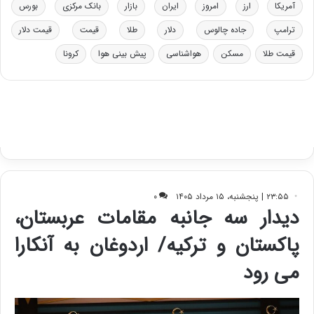
د
ب
آمریکا
ارز
امروز
ایران
بازار
بانک مرکزی
بورس
ر
ا
ترامپ
جاده چالوس
دلار
طلا
قیمت
قیمت دلار
و
ی
ه
س
قیمت طلا
مسکن
هواشناسی
پیش بینی هوا
کرونا
ا
ت
ی
د
ب
ا
ک
ی
ف
ی
ت