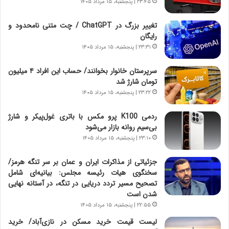
۲۳:۴۵ | پنجشنبه، ۱۵ مرداد ۱۴۰۵
د
ا
ر
ن
تغییر بزرگ در ChatGPT / چت متنی نامحدود و
و
،
رایگان
ر
ه
۲۳:۳۱ | پنجشنبه، ۱۵ مرداد ۱۴۰۵
و
ی
ش
چ
سرپرستان خانوار بخوانند/ حساب این افراد ۴ میلیون
ن
گ
تومان شارژ شد
ا
ا
۲۳:۲۲ | پنجشنبه، ۱۵ مرداد ۱۴۰۵
س
ه
ت
ج
ردمی K100 پرو مکس با باتری غول‌پیکر و شارژ
|
ز
بی‌سیم روانه بازار می‌شود
ب
ا
ر
۲۳:۱۰ | پنجشنبه، ۱۵ مرداد ۱۴۰۵
ی
ن
ن
ا
ج
جزئیاتی از مذاکرات ایران و عمان بر سر تنگه هرمز/
م
ن
سخنگوی هیات رئیسه مجلس: بیانیه‌ای شامل
ه
گ
تصحیح مسیر تردد دریایی در تنگه، در آستانه نهایی
ج
،
شدن است
د
ن
۲۲:۵۵ | پنجشنبه، ۱۵ مرداد ۱۴۰۵
ی
ت
لیست قیمت خرید مسکن در نازی‌آباد/ خرید
د
و