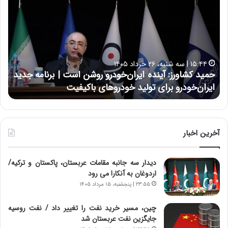
م
س
ی
ی
د
ن
ک
ع
ش
ل
ا
ا
۱۵:۴۴ | سه شنبه، ۲۶ خرداد ۱۴۰۵
و
ی
حمید کشاورز: آینده ایران‌خودرو روشن است | برنامه جدید
ح
ر
ی
ایران‌خودرو برای تولید خودروهای باکیفیت
ن
ز
:
:
د
آ
ر
ی
ط
ن
و
آخرین اخبار
د
ل
ه
ت
دیدار سه جانبه مقامات عربستان، پاکستان و ترکیه/
ا
ا
اردوغان به آنکارا می رود
ی
ر
ر
ی
۲۳:۵۵ | پنجشنبه، ۱۵ مرداد ۱۴۰۵
ا
خ
ن‌
ا
چین، مسیر خرید نفت را تغییر داد / نفت روسیه
خ
ی
جایگزین نفت عربستان شد
و
ر