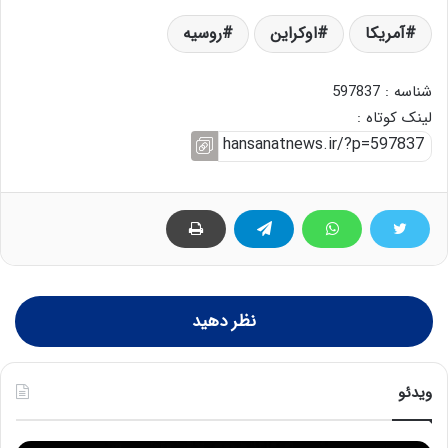
آمریکا
اوکراین
روسیه
شناسه : 597837
لینک کوتاه :
نظر دهید
ویدئو