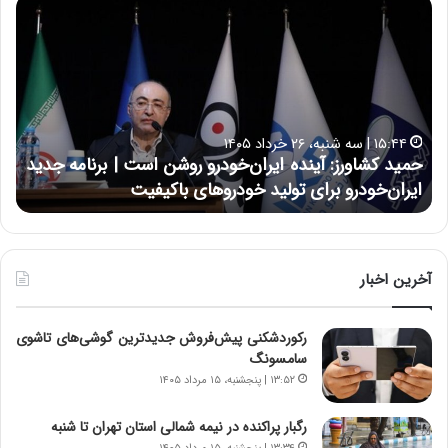
ح
ح
م
س
ی
ی
د
ن
ک
ع
ش
ل
ا
ا
۱۵:۴۴ | سه شنبه، ۲۶ خرداد ۱۴۰۵
و
ی
حمید کشاورز: آینده ایران‌خودرو روشن است | برنامه جدید
ح
ر
ی
ایران‌خودرو برای تولید خودروهای باکیفیت
ن
ز
:
:
د
آ
ر
ی
ط
ن
و
آخرین اخبار
د
ل
ه
ت
رکوردشکنی پیش‌فروش جدیدترین گوشی‌های تاشوی
ا
ا
سامسونگ
ی
ر
ر
ی
۱۳:۵۲ | پنجشنبه، ۱۵ مرداد ۱۴۰۵
ا
خ
ن‌
ا
رگبار پراکنده در نیمه شمالی استان تهران تا شنبه
خ
ی