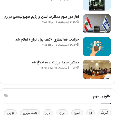
د
و
ا
ا
ی
ن
آغاز دور سوم مذاکرات لبنان و رژیم صهیونیستی در رم
ر
س
۱۲:۱۵ | پنجشنبه، ۱۵ مرداد ۱۴۰۵
ا
ت
ن‌
ه
خ
د
جزئیات فعال‌سازی «کیف پول ایران» اعلام شد
و
ر
۱۲:۰۶ | پنجشنبه، ۱۵ مرداد ۱۴۰۵
د
م
ر
ق
و
ا
ب
ب
دستور جدید وزارت علوم ابلاغ شد
ر
ل
۱۱:۵۶ | پنجشنبه، ۱۵ مرداد ۱۴۰۵
ا
چ
ی
ن
ت
ی
و
ن
ل
ق
عناوین مهم
ی
د
د
ر
خ
ت
آمریکا
ارز
امروز
ایران
بازار
بانک مرکزی
بورس