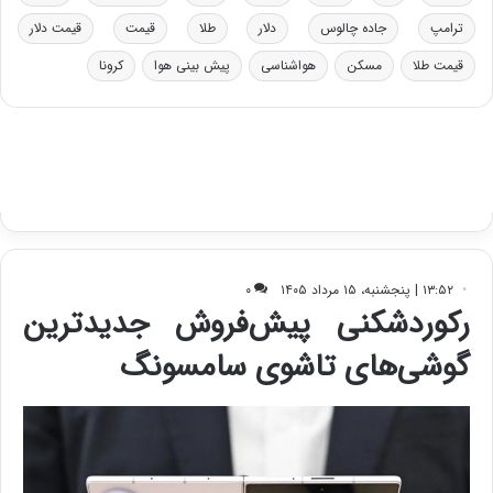
و
ی
د
ب
ترامپ
جاده چالوس
دلار
طلا
قیمت
قیمت دلار
ر
ا
قیمت طلا
مسکن
هواشناسی
پیش بینی هوا
کرونا
و
ی
ه
س
ا
ت
ی
د
ب
ا
ک
ی
ف
ی
ت