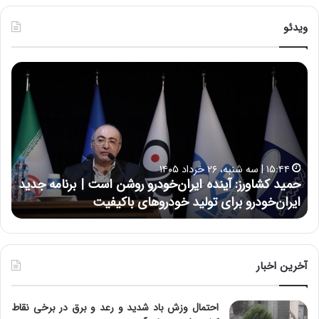
ویدئو
ح
ح
م
س
ی
ی
د
ن
ک
ع
ش
ل
ا
ا
۱۵:۴۴ | سه شنبه، ۲۶ خرداد ۱۴۰۵
و
ی
حمید کشاورز: آینده ایران‌خودرو روشن است | برنامه جدید
ح
ر
ی
ایران‌خودرو برای تولید خودروهای باکیفیت
ن
ز
:
:
د
آ
ر
ی
ط
ن
و
آخرین اخبار
د
ل
ه
ت
احتمال وزش باد شدید و رعد و برق در برخی نقاط
ا
ا