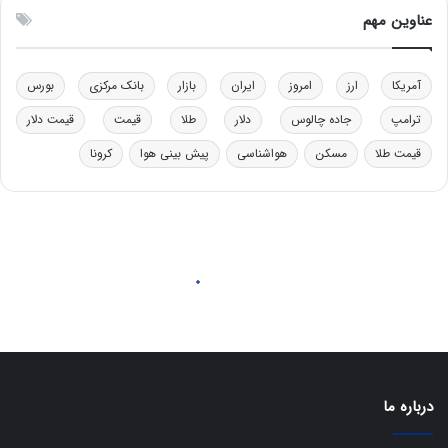
ل
ق
عناوین مهم
ی
د
د
ر
خ
ت
آمریکا
ارز
امروز
ایران
بازار
بانک مرکزی
بورس
و
ی
د
ب
ترامپ
جاده چالوس
دلار
طلا
قیمت
قیمت دلار
ر
ا
قیمت طلا
مسکن
هواشناسی
پیش بینی هوا
کرونا
و
ی
ه
س
ا
ت
ی
د
ب
ا
ک
ی
ف
ی
ت
درباره ما