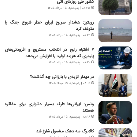
کشور طی روزهای آتی
ی
ر
ر
ی
۰۸:۴۵ | پنجشنبه، ۱۵ مرداد ۱۴۰۵
ا
خ
ن‌
ا
رویترز: هشدار صریح ایران خطر شروع جنگ را
خ
ی
متوقف کرد
و
ر
۰۸:۲۲ | پنجشنبه، ۱۵ مرداد ۱۴۰۵
د
ا
ر
ن
۷ اشتباه رایج در انتخاب مستربچ و افزودنی‌های
و
،
پلیمری که هزینه تولید را افزایش می‌دهد
ر
ه
۰۸:۲۰ | پنجشنبه، ۱۵ مرداد ۱۴۰۵
و
ی
ش
چ
در دیدار الزیدی با بارزانی چه گذشت؟
ن
گ
۰۸:۱۹ | پنجشنبه، ۱۵ مرداد ۱۴۰۵
ا
ا
س
ه
ت
ج
ونس: ایرانی‌ها طرف بسیار دشواری برای مذاکره
|
ز
هستند
ب
ا
ر
۰۸:۱۶ | پنجشنبه، ۱۵ مرداد ۱۴۰۵
ی
ن
ن
ا
ج
کالابرگ سه دهک مشمول شارژ شد
م
ن