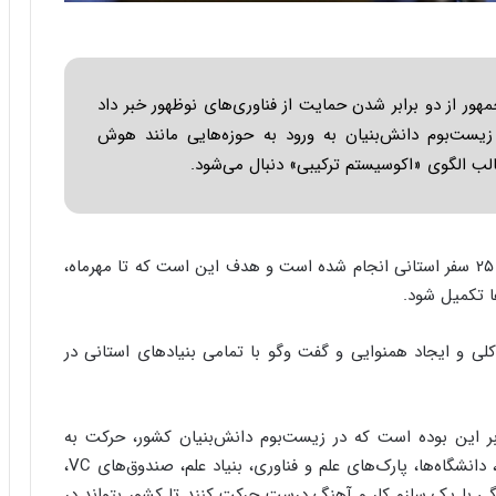
ا
ب
ر
ن
د
هور از دو برابر شدن حمایت از فناوری‌های نوظهور خبر داد
ه
یست‌بوم دانش‌بنیان به ورود به حوزه‌هایی مانند هوش
ب
الب الگوی «اکوسیستم ترکیبی» دنبال می‌شود.
ز
ر
گ
؟
، حسین افشین اظهار داشت: تاکنون ۲۵ سفر استانی انجام شده‌ است و هدف این است که تا مهرماه،
کلی و ایجاد همنوایی و گفت وگو با تمامی بنیادهای استانی در
 این بوده است که در زیست‌بوم دانش‌بنیان کشور، حرکت به
صورت «زنجیره‌وار» صورت گیرد؛ به گونه‌ای که نخبگان، دانشگاه‌ها، پارک‌های علم و فناوری، بنیاد علم، صندوق‌های VC،
مگی با یک سازو کار و آهنگ درست حرکت کنند تا کشور بتواند در