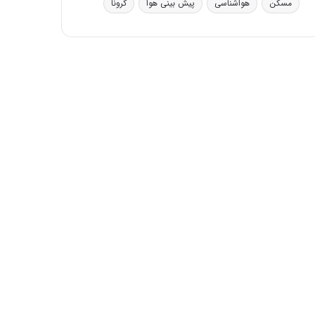
مسکن
هواشناسی
پیش بینی هوا
کرونا
ی
ف
ی
ت