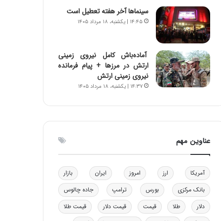
و
ا
سینماها آخر هفته تعطیل است
ب
ب
۱۴:۴۵ | یکشنبه، ۱۸ مرداد ۱۴۰۵
ر
ل
ا
چ
ی
ن
آماده‌باش کامل نیروی زمینی
ت
ی
ارتش در مرزها + پیام فرمانده
و
ن
نیروی زمینی ارتش
ل
ق
۱۴:۳۷ | یکشنبه، ۱۸ مرداد ۱۴۰۵
ی
د
د
ر
خ
ت
و
ی
د
ب
عناوین مهم
ر
ا
و
ی
ه
س
آمریکا
ارز
امروز
ایران
بازار
ا
ت
ی
د
بانک مرکزی
بورس
ترامپ
جاده چالوس
ب
ا
دلار
طلا
قیمت
قیمت دلار
قیمت طلا
ک