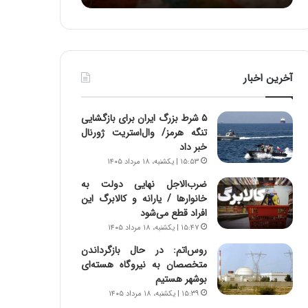
:
د
آ
ر
ی
ط
ن
و
د
ل
آخرین اخبار
ه
ت
ا
ا
ی
ر
۵ شرط بزرگ ایران برای بازگشایی
ر
ی
تنگه هرمز/ وال‌استریت ژورنال
ا
خ
خبر داد
ن‌
ا
۱۵:۵۳ | یکشنبه، ۱۸ مرداد ۱۴۰۵
خ
ی
و
ر
ضرب‌الاجل نهایی دولت به
د
ا
خانوارها / یارانه و کالابرگ این
ر
ن
افراد قطع می‌شود
و
،
۱۵:۴۷ | یکشنبه، ۱۸ مرداد ۱۴۰۵
ر
ه
روس‌اتم: در حال بازگرداندن
و
ی
متخصصان به نیروگاه هسته‌ای
ش
چ
بوشهر هستیم
ن
گ
۱۵:۳۹ | یکشنبه، ۱۸ مرداد ۱۴۰۵
ا
ا