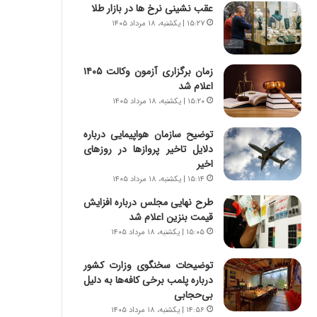
س
ه
عقب نشینی نرخ ها در بازار طلا
ت
ج
۱۵:۲۷ | یکشنبه، ۱۸ مرداد ۱۴۰۵
|
ز
ب
ا
ر
ی
زمان برگزاری آزمون وکالت ۱۴۰۵
ن
ن
اعلام شد
ا
ج
۱۵:۲۰ | یکشنبه، ۱۸ مرداد ۱۴۰۵
م
ن
ه
گ
توضیح سازمان هواپیمایی درباره
ج
،
دلایل تاخیر پروازها در روزهای
د
ن
اخیر
ی
ت
۱۵:۱۴ | یکشنبه، ۱۸ مرداد ۱۴۰۵
د
و
ا
ا
طرح نهایی مجلس درباره افزایش
ی
ن
قیمت بنزین اعلام شد
ر
س
۱۵:۰۵ | یکشنبه، ۱۸ مرداد ۱۴۰۵
ا
ت
ن‌
ه
توضیحات سخنگوی وزارت کشور
خ
د
درباره پلمب برخی کافه‌ها به دلیل
و
ر
بی‌حجابی
د
م
۱۴:۵۶ | یکشنبه، ۱۸ مرداد ۱۴۰۵
ر
ق