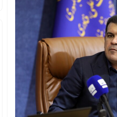
ا
و
ر
م
ی
ا
ن
ه
؛
ب
ا
ز
ن
د
ه
پ
ن
ه
ا
ن
ی