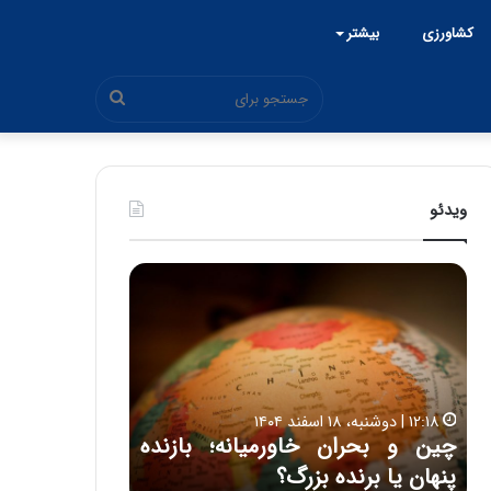
کشاورزی
بیشتر
جستجو
برای
ویدئو
ح
ح
م
س
ی
ی
د
ن
۱۵:۴۴ | سه شنبه، ۲۶ خرداد ۱۴۰۵
ک
ع
حمید کشاورز: آینده ایران‌خودرو
ش
ل
۱۷:۳۹ | سه شنبه، ۲۲ اردیبهشت ۱۴۰۵
روشن است | برنامه جدید
حسین علایی: 
ا
ا
و
ی
ه
ایران‌خودرو برای تولید خودروهای
هیچگاه جز ای
ر
ی
باکیفیت
مقابل چنین ق
ز
: