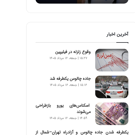
:
آ
ی
ن
د
آخرین اخبار
ه
ا
ی
وقوع زلزله در فیلیپین
ر
۱۵:۲۷ | جمعه، ۱۶ مرداد ۱۴۰۵
ا
ن‌
خ
جاده چالوس یکطرفه شد
و
۱۵:۱۶ | جمعه، ۱۶ مرداد ۱۴۰۵
د
ر
و
ر
اسکناس‌های یورو بازطراحی
و
می‌شوند
ش
۱۴:۵۹ | جمعه، ۱۶ مرداد ۱۴۰۵
ن
ا
یکطرفه شدن جاده چالوس و آزادراه تهران–شمال از