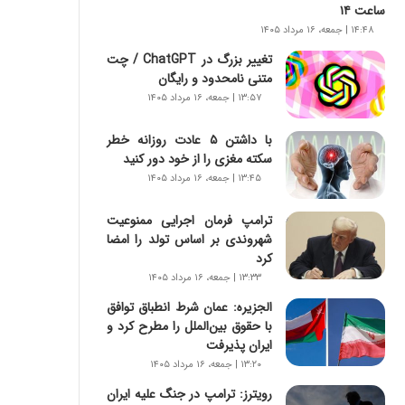
س
ساعت ۱۴
ت
۱۴:۴۸ | جمعه، ۱۶ مرداد ۱۴۰۵
|
تغییر بزرگ در ChatGPT / چت
ب
متنی نامحدود و رایگان
ر
ن
۱۳:۵۷ | جمعه، ۱۶ مرداد ۱۴۰۵
ا
م
با داشتن ۵ عادت روزانه خطر
ه
سکته مغزی را از خود دور کنید
ج
۱۳:۴۵ | جمعه، ۱۶ مرداد ۱۴۰۵
د
ی
ترامپ فرمان اجرایی ممنوعیت
د
شهروندی بر اساس تولد را امضا
ا
کرد
ی
۱۳:۳۳ | جمعه، ۱۶ مرداد ۱۴۰۵
ر
الجزیره: عمان شرط انطباق توافق
ا
با حقوق بین‌الملل را مطرح کرد و
ن‌
ایران پذیرفت
خ
و
۱۳:۲۰ | جمعه، ۱۶ مرداد ۱۴۰۵
د
رویترز: ترامپ در جنگ علیه ایران
ر