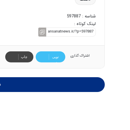
شناسه : 597887
لینک کوتاه :
اشتراک گذاری
تویی
چاپ
تر
ن