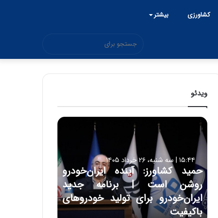
کشاورزی
بیشتر
جستجو
برای
ویدئو
ح
م
ی
د
۱۵:۴۴ | سه شنبه، ۲۶ خرداد ۱۴۰۵
ک
حمید کشاورز: آینده ایران‌خودرو
ش
روشن است | برنامه جدید
ا
و
ایران‌خودرو برای تولید خودروهای
ر
باکیفیت
ز