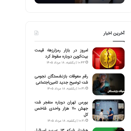
:
د
آ
ر
ی
ط
ن
و
د
ل
آخرین اخبار
ه
ت
ا
ا
ی
ر
امروز در بازار رمزارزها؛ قیمت
ر
ی
بیت‌کوین دوباره سقوط کرد
ا
خ
۱۰:۴۳ | یکشنبه، ۱۸ مرداد ۱۴۰۵
ن‌
ا
خ
ی
رقم معوقات بازنشستگان نجومی
و
ر
شد؛ توضیح جدید تامین‌اجتماعی
د
ا
۱۰:۳۱ | یکشنبه، ۱۸ مرداد ۱۴۰۵
ر
ن
و
،
ر
ه
بورس تهران دوباره منفجر شد؛
و
ی
جهش ۷۰ هزار واحدی شاخص
ش
چ
کل
ن
گ
۱۰:۲۱ | یکشنبه، ۱۸ مرداد ۱۴۰۵
ا
ا
هشدار شبکه ۱۳ عبری؛ اسرائیل