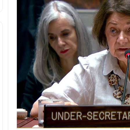
ا
و
ر
م
ی
ا
ن
ه
؛
ب
ا
ز
ن
د
ه
پ
ن
ه
ا
ن
ی