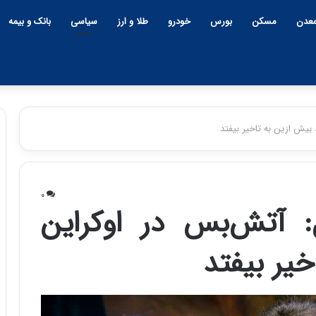
عدن
مسکن
بورس
خودرو
طلا و ارز
سیاسی
بانک و بیمه
بیش ازین به تاخیر بیفتد
چ
ی
۰
ن
 آتش‌بس در اوکراین
و
ب
خیر بیفتد
ح
ر
۱۲:۱۸ | دوشنبه، ۱۸ اسفند ۱۴۰۴
ا
چین و بحران خاورمیانه؛ بازند
ن
پنهان یا برنده بزرگ؟
خ