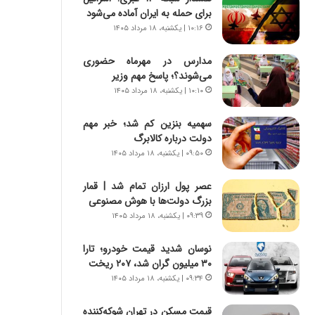
س
ه
برای حمله به ایران آماده می‌شود
ت
ج
۱۰:۱۶ | یکشنبه، ۱۸ مرداد ۱۴۰۵
|
ز
ب
ا
مدارس در مهرماه حضوری
ر
ی
می‌شوند؟؛ پاسخ مهم وزیر
ن
ن
ا
۱۰:۱۰ | یکشنبه، ۱۸ مرداد ۱۴۰۵
ج
م
ن
ه
گ
سهمیه بنزین کم شد؛ خبر مهم
ج
،
دولت درباره کالابرگ
د
ن
۰۹:۵۰ | یکشنبه، ۱۸ مرداد ۱۴۰۵
ی
ت
د
و
عصر پول ارزان تمام شد | قمار
ا
ا
بزرگ دولت‌ها با هوش مصنوعی
ی
ن
۰۹:۳۹ | یکشنبه، ۱۸ مرداد ۱۴۰۵
ر
س
ا
ت
نوسان شدید قیمت خودرو؛ تارا
ن‌
ه
۳۰ میلیون گران شد، ۲۰۷ ریخت
خ
د
۰۹:۳۴ | یکشنبه، ۱۸ مرداد ۱۴۰۵
و
ر
د
م
قیمت مسکن در تهران شوکه‌کننده
ر
ق