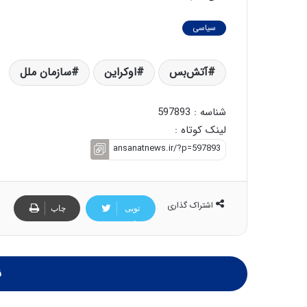
سیاسی
آتش‌بس
اوکراین
سازمان ملل
شناسه : 597893
لینک کوتاه :
اشتراک گذاری
تویی
چاپ
تر
ن