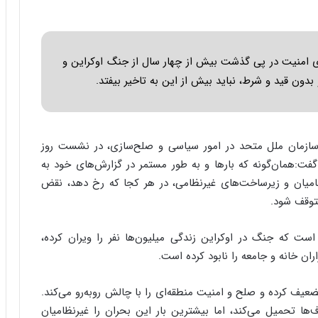
ا
ب
ر
ن
 امنیت در پی گذشت بیش از چهار سال از جنگ اوکراین و
د
ه
دون قید و شرط، نباید بیش از این به تاخیر بیفتد.
ب
ز
ر
گ
ل سازمان ملل متحد در امور سیاسی و صلح‌سازی، در نشست روز
؟
فت:همان‌گونه که بارها و به طور مستمر در گزارش‌های خود به
نظامیان و زیرساخت‌های غیرنظامی، در هر کجا که رخ دهد، نقض
متوقف شود.
ست که جنگ در اوکراین زندگی میلیون‌ها نفر را ویران کرده،
ران خانه و جامعه را نابود کرده است.
یف کرده و صلح و امنیت منطقه‌ای را با چالش روبه‌رو می‌کند.
ا تحمیل می‌کند، اما بیشترین بار این بحران را غیرنظامیان