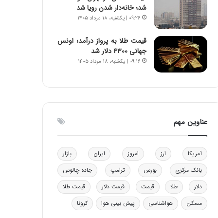
شد؛ خانه‌دار شدن رویا شد
و
ا
۰۹:۲۶ | یکشنبه، ۱۸ مرداد ۱۴۰۵
ب
ب
ر
ل
ا
چ
قیمت طلا به پرواز درآمد؛ اونس
ی
ن
جهانی ۴۳۰۰ دلار شد
ت
ی
۰۹:۱۶ | یکشنبه، ۱۸ مرداد ۱۴۰۵
و
ن
ل
ق
ی
د
د
ر
خ
ت
عناوین مهم
و
ی
د
ب
ر
ا
و
ی
آمریکا
ارز
امروز
ایران
بازار
ه
س
بانک مرکزی
بورس
ترامپ
جاده چالوس
ا
ت
ی
د
دلار
طلا
قیمت
قیمت دلار
قیمت طلا
ب
ا
مسکن
هواشناسی
پیش بینی هوا
کرونا
ک