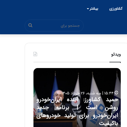
کشاورزی
بیشتر
جستجو
برای
ویدئو
ح
ح
م
س
ی
ی
د
ن
۱۵:۴۴ | سه شنبه، ۲۶ خرداد ۱۴۰۵
ک
ع
حمید کشاورز: آینده ایران‌خودرو
ش
ل
۱۷:۳۹ | سه شنبه، ۲۲ اردیبهشت ۱۴۰۵
روشن است | برنامه جدید
حسین علایی: 
ا
ا
و
ی
ه
ایران‌خودرو برای تولید خودروهای
هیچگاه جز ای
ر
ی
باکیفیت
مقابل چنین ق
ز
: