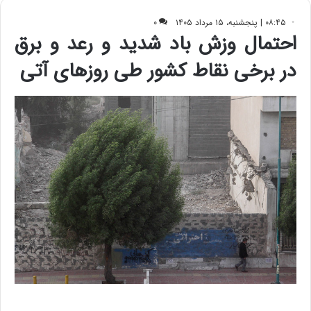
ف
ی
ت