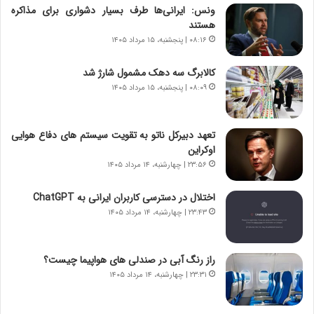
ونس: ایرانی‌ها طرف بسیار دشواری برای مذاکره
|
ز
هستند
ب
ا
ر
۰۸:۱۶ | پنجشنبه، ۱۵ مرداد ۱۴۰۵
ی
ن
ن
ا
ج
کالابرگ سه دهک مشمول شارژ شد
م
ن
۰۸:۰۹ | پنجشنبه، ۱۵ مرداد ۱۴۰۵
ه
گ
ج
،
د
ن
تعهد دبیرکل ناتو به تقویت سیستم های دفاع هوایی
ی
ت
اوکراین
د
و
۲۳:۵۶ | چهارشنبه، ۱۴ مرداد ۱۴۰۵
ا
ا
ی
ن
اختلال در دسترسی کاربران ایرانی به ChatGPT
ر
س
۲۳:۴۳ | چهارشنبه، ۱۴ مرداد ۱۴۰۵
ا
ت
ن‌
ه
خ
د
راز رنگ آبی در صندلی های هواپیما چیست؟
و
ر
۲۳:۳۱ | چهارشنبه، ۱۴ مرداد ۱۴۰۵
د
م
ر
ق
و
ا