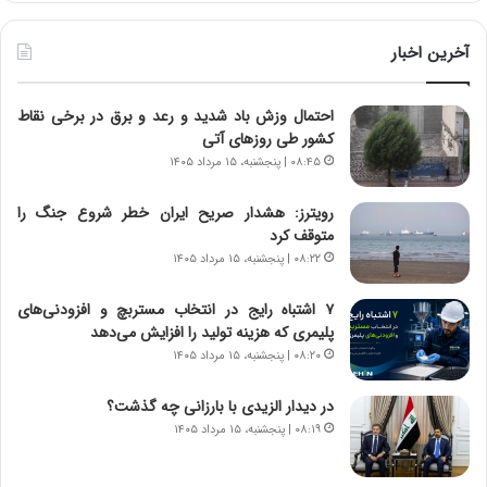
آ
ر
ی
ط
ن
و
آخرین اخبار
د
ل
ه
ت
احتمال وزش باد شدید و رعد و برق در برخی نقاط
ا
ا
کشور طی روزهای آتی
ی
ر
ر
ی
۰۸:۴۵ | پنجشنبه، ۱۵ مرداد ۱۴۰۵
ا
خ
ن‌
ا
رویترز: هشدار صریح ایران خطر شروع جنگ را
خ
ی
متوقف کرد
و
ر
۰۸:۲۲ | پنجشنبه، ۱۵ مرداد ۱۴۰۵
د
ا
ر
ن
۷ اشتباه رایج در انتخاب مستربچ و افزودنی‌های
و
،
پلیمری که هزینه تولید را افزایش می‌دهد
ر
ه
۰۸:۲۰ | پنجشنبه، ۱۵ مرداد ۱۴۰۵
و
ی
ش
چ
در دیدار الزیدی با بارزانی چه گذشت؟
ن
گ
۰۸:۱۹ | پنجشنبه، ۱۵ مرداد ۱۴۰۵
ا
ا
س
ه
ت
ج