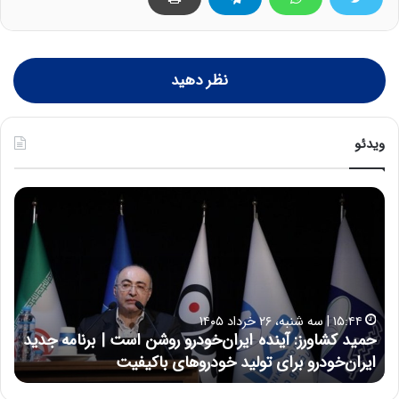
نظر دهید
ویدئو
ح
ح
م
س
ی
ی
د
ن
ک
ع
ش
ل
ا
ا
۱۵:۴۴ | سه شنبه، ۲۶ خرداد ۱۴۰۵
و
ی
حمید کشاورز: آینده ایران‌خودرو روشن است | برنامه جدید
ح
ر
ی
ایران‌خودرو برای تولید خودروهای باکیفیت
ن
ز
:
:
د