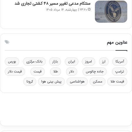
ب
ب
سنتکام مدعی تغییر مسیر ۴۸ کشتی تجاری شد
ر
ل
۲۳:۲۰ | چهارشنبه، ۱۴ مرداد ۱۴۰۵
ا
چ
ی
ن
ت
ی
و
ن
ل
ق
عناوین مهم
ی
د
د
ر
خ
ت
آمریکا
ارز
امروز
ایران
بازار
بانک مرکزی
بورس
و
ی
د
ب
ترامپ
جاده چالوس
دلار
طلا
قیمت
قیمت دلار
ر
ا
قیمت طلا
مسکن
هواشناسی
پیش بینی هوا
کرونا
و
ی
ه
س
ا
ت
ی
د
ب
ا
ک
ی