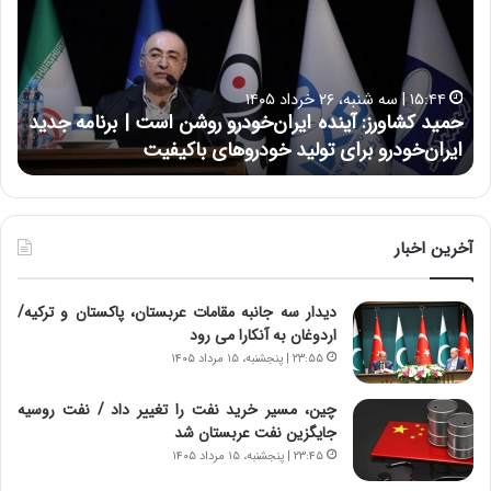
د
ن
ک
ع
ش
ل
ا
ا
۱۵:۴۴ | سه شنبه، ۲۶ خرداد ۱۴۰۵
و
ی
حمید کشاورز: آینده ایران‌خودرو روشن است | برنامه جدید
ح
ر
ی
ایران‌خودرو برای تولید خودروهای باکیفیت
ن
ز
:
:
د
آ
ر
ی
ط
ن
و
آخرین اخبار
د
ل
ه
ت
دیدار سه جانبه مقامات عربستان، پاکستان و ترکیه/
ا
ا
اردوغان به آنکارا می رود
ی
ر
ر
ی
۲۳:۵۵ | پنجشنبه، ۱۵ مرداد ۱۴۰۵
ا
خ
ن‌
ا
چین، مسیر خرید نفت را تغییر داد / نفت روسیه
خ
ی
جایگزین نفت عربستان شد
و
ر
۲۳:۴۵ | پنجشنبه، ۱۵ مرداد ۱۴۰۵
د
ا