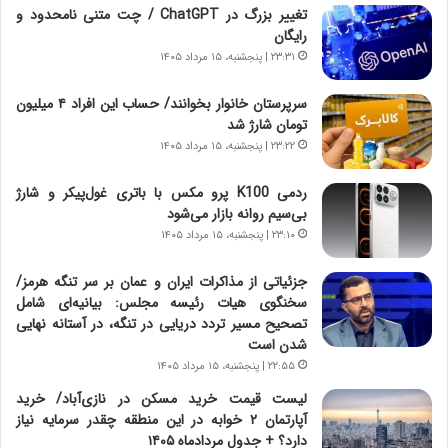
ر
ن
تغییر بزرگ در ChatGPT / چت متنی نامحدود و
و
،
رایگان
ر
ه
۲۳:۳۱ | پنجشنبه، ۱۵ مرداد ۱۴۰۵
و
ی
ش
چ
سرپرستان خانوار بخوانند/ حساب این افراد ۴ میلیون
ن
گ
تومان شارژ شد
ا
ا
۲۳:۲۲ | پنجشنبه، ۱۵ مرداد ۱۴۰۵
س
ه
ت
ج
ردمی K100 پرو مکس با باتری غول‌پیکر و شارژ
|
ز
بی‌سیم روانه بازار می‌شود
ب
ا
ر
۲۳:۱۰ | پنجشنبه، ۱۵ مرداد ۱۴۰۵
ی
ن
ن
ا
ج
جزئیاتی از مذاکرات ایران و عمان بر سر تنگه هرمز/
م
ن
سخنگوی هیات رئیسه مجلس: بیانیه‌ای شامل
ه
گ
تصحیح مسیر تردد دریایی در تنگه، در آستانه نهایی
ج
،
شدن است
د
ن
۲۲:۵۵ | پنجشنبه، ۱۵ مرداد ۱۴۰۵
ی
ت
لیست قیمت خرید مسکن در نازی‌آباد/ خرید
د
و
آپارتمان ۲ خوابه در این منطقه چقدر سرمایه نیاز
ا
ا
دارد؟ + جدول مردادماه ۱۴۰۵
ی
ن