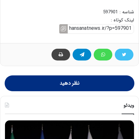
شناسه : 597901
لینک کوتاه :
نظر دهید
ویدئو
ح
ح
م
س
ی
ی