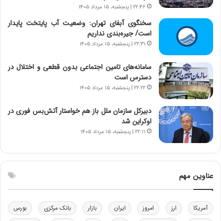
۲۲:۴۶ | پنجشنبه، ۱۵ مرداد ۱۴۰۵
ر
س
ا
ت
سخنگوی آبفای تهران: وضعیت آب پایتخت پایدار
ن‌
ه
است/ جیره‌بندی نداریم
خ
د
۲۲:۳۱ | پنجشنبه، ۱۵ مرداد ۱۴۰۵
و
ر
د
م
سامانه‌های تامین اجتماعی بدون قطعی و اختلال در
ر
ق
دسترس است
و
ا
۲۲:۲۲ | پنجشنبه، ۱۵ مرداد ۱۴۰۵
ب
ب
ر
ل
دبیرکل سازمان ملل باز هم خواستار آتش‌بس فوری در
ا
چ
اوکراین شد
ی
ن
۲۲:۱۱ | پنجشنبه، ۱۵ مرداد ۱۴۰۵
ت
ی
و
ن
ل
ق
ی
د
عناوین مهم
د
ر
خ
ت
و
ی
د
ب
آمریکا
ارز
امروز
ایران
بازار
بانک مرکزی
بورس
ر
ا