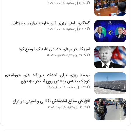
۲۱:۵۴ | پنجشنبه، ۱۵ مرداد ۱۴۰۵
ج
،
د
ن
ی
ت
د
گفتگوی تلفنی وزرای امور خارجه ایران و موریتانی
و
ا
ا
۲۱:۴۵ | پنجشنبه، ۱۵ مرداد ۱۴۰۵
ی
ن
ر
س
ا
ت
آمریکا تحریم‌های جدیدی علیه کوبا وضع کرد
ن‌
ه
۲۱:۳۷ | پنجشنبه، ۱۵ مرداد ۱۴۰۵
خ
د
و
ر
د
م
برنامه ریزی برای احداث نیروگاه های خورشیدی
ر
ق
کوچک مقیاس یا شناور روی آب در مازندران
و
ا
۲۱:۲۹ | پنجشنبه، ۱۵ مرداد ۱۴۰۵
ب
ب
ر
ل
افزایش سطح آماده‌باش نظامی و امنیتی در عراق
ا
چ
۲۱:۲۱ | پنجشنبه، ۱۵ مرداد ۱۴۰۵
ی
ن
ت
ی
و
ن
ل
ق