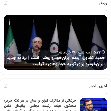
ویدئو
ح
ح
م
س
ی
ی
د
ن
ک
ع
ش
ل
ا
ا
۱۵:۴۴ | سه شنبه، ۲۶ خرداد ۱۴۰۵
و
ی
حمید کشاورز: آینده ایران‌خودرو روشن است | برنامه جدید
ح
ر
ی
ایران‌خودرو برای تولید خودروهای باکیفیت
ن
ز
:
:
د
آ
ر
ی
ط
ن
و
آخرین اخبار
د
ل
ه
ت
جزئیاتی از مذاکرات ایران و عمان بر سر تنگه هرمز/
ا
ا
سخنگوی هیات رئیسه مجلس: بیانیه‌ای شامل
ی
ر