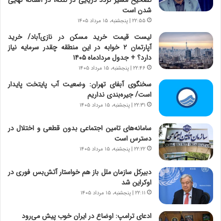
تصحیح مسیر تردد دریایی در تنگه، در آستانه نهایی
ر
ی
شدن است
ا
خ
ن‌
ا
۲۲:۵۵ | پنجشنبه، ۱۵ مرداد ۱۴۰۵
خ
ی
لیست قیمت خرید مسکن در نازی‌آباد/ خرید
و
ر
آپارتمان ۲ خوابه در این منطقه چقدر سرمایه نیاز
د
ا
دارد؟ + جدول مردادماه ۱۴۰۵
ر
ن
۲۲:۴۶ | پنجشنبه، ۱۵ مرداد ۱۴۰۵
و
،
ر
ه
سخنگوی آبفای تهران: وضعیت آب پایتخت پایدار
و
ی
است/ جیره‌بندی نداریم
ش
چ
۲۲:۳۱ | پنجشنبه، ۱۵ مرداد ۱۴۰۵
ن
گ
ا
ا
سامانه‌های تامین اجتماعی بدون قطعی و اختلال در
س
ه
دسترس است
ت
ج
۲۲:۲۲ | پنجشنبه، ۱۵ مرداد ۱۴۰۵
|
ز
ب
ا
دبیرکل سازمان ملل باز هم خواستار آتش‌بس فوری در
ر
ی
اوکراین شد
ن
ن
۲۲:۱۱ | پنجشنبه، ۱۵ مرداد ۱۴۰۵
ا
ج
م
ن
ادعای ترامپ: اوضاع در ایران خوب پیش می‌رود
ه
گ