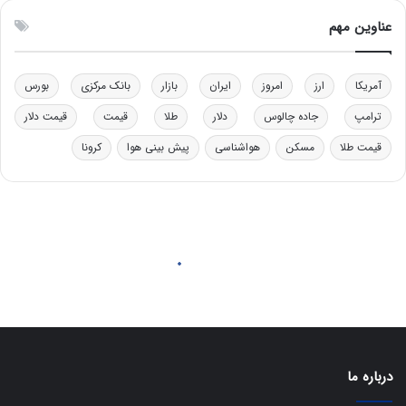
ی
د
عناوین مهم
د
ر
خ
ت
و
ی
د
ب
آمریکا
ارز
امروز
ایران
بازار
بانک مرکزی
بورس
ر
ا
ترامپ
جاده چالوس
دلار
طلا
قیمت
قیمت دلار
و
ی
ه
س
قیمت طلا
مسکن
هواشناسی
پیش بینی هوا
کرونا
ا
ت
ی
د
ب
ا
ک
ی
ف
ی
ت
درباره ما