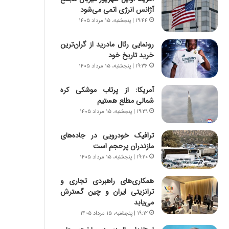
ه
ر
آژانس انرژی اتمی می‌شود
ج
ا
۱۹:۴۴ | پنجشنبه، ۱۵ مرداد ۱۴۰۵
ز
ن
ا
|
رونمایی رئال مادرید از گران‌ترین
ی
ا
خرید تاریخ خود
ن
ع
ج
۱۹:۳۶ | پنجشنبه، ۱۵ مرداد ۱۴۰۵
ت
ن
م
گ
ا
آمریکا: از پرتاب موشکی کره
،
د
شمالی مطلع هستیم
ن
م
۱۹:۲۹ | پنجشنبه، ۱۵ مرداد ۱۴۰۵
ت
ر
و
د
ترافیک خودرویی در جاده‌های
ا
م
مازندران پرحجم است
ن
ه
۱۹:۲۰ | پنجشنبه، ۱۵ مرداد ۱۴۰۵
س
ن
ت
و
همکاری‌های راهبردی تجاری و
ه
ز
ترانزیتی ایران و چین گسترش
د
ا
می‌یابد
ر
ز
۱۹:۱۲ | پنجشنبه، ۱۵ مرداد ۱۴۰۵
م
ب
ق
ی