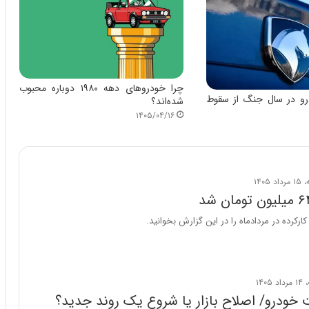
س
ت
|
ب
ر
ن
چرا خودروهای دهه ۱۹۸۰ دوباره محبوب
ا
درو در سال جنگ از سقوط
شده‌اند؟
م
۱۴۰۵/۰۴/۱۶
ه
ج
د
ی
د
ا
ی
ر
رکرده در مردادماه را در این گزارش بخوانید.
ا
ن‌
خ
و
د
خودرو/ اصلاح بازار یا شروع یک روند جدید؟
ر