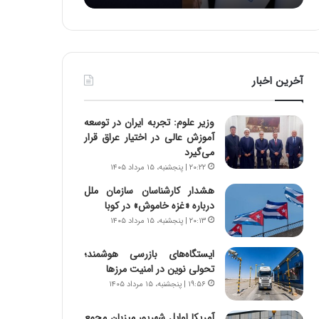
د
ه
ر
خ
ط
ط
و
ر
ل
ا
آخرین اخبار
ت
ب
ا
ر
ر
ت
وزیر علوم: تجربه ایران در توسعه
ی
و
آموزش عالی در اختیار عراق قرار
خ
ر
می‌گیرد
ا
م
۲۰:۲۲ | پنجشنبه، ۱۵ مرداد ۱۴۰۵
ی
د
ر
ر
هشدار کارشناسان سازمان ملل
ا
ا
درباره «غزه‌ خاموش» در کوبا
ن
ق
۲۰:۱۳ | پنجشنبه، ۱۵ مرداد ۱۴۰۵
،
ت
ه
ص
ایستگاه‌های بازرسی هوشمند؛
ی
ا
تحولی نوین در امنیت مرزها
چ
د
۱۹:۵۶ | پنجشنبه، ۱۵ مرداد ۱۴۰۵
گ
ا
ا
ی
آمریکا اوایل شهریور میزبان مجمع