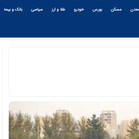
عدن
مسکن
بورس
خودرو
طلا و ارز
سیاسی
بانک و بیمه
ح
م
ی
د
۱۵:۴۴ | سه شنبه، ۲۶ خرداد ۱۴۰۵
ک
حمید کشاورز: آینده ایران‌خودر
ش
روشن است | برنامه جدید
ا
و
ورمیانه؛ بازنده
ایران‌خودرو برای تولید خودروها
ر
رگ؟
باکیفیت
ز