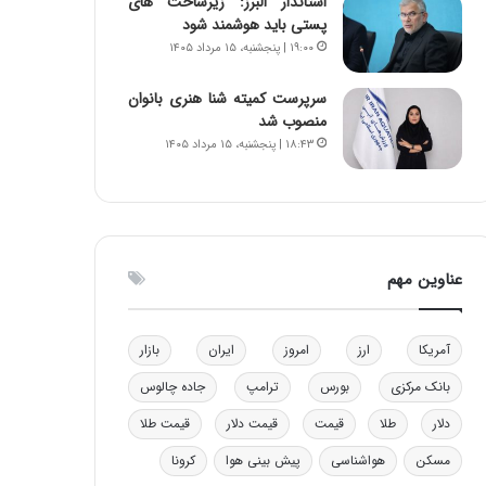
استاندار البرز: زیرساخت های
ا
ن
پستی باید هوشمند شود
ب
ن
۱۹:۰۰ | پنجشنبه، ۱۵ مرداد ۱۴۰۵
ل
ر
چ
ف
سرپرست کمیته شنا هنری بانوان
ن
ت
منصوب شد
ی
ه
۱۸:۴۳ | پنجشنبه، ۱۵ مرداد ۱۴۰۵
ن
ا
ق
س
د
ت
ر
ت
ی
عناوین مهم
ب
ا
ی
آمریکا
ارز
امروز
ایران
بازار
س
ت
بانک مرکزی
بورس
ترامپ
جاده چالوس
د
دلار
طلا
قیمت
قیمت دلار
قیمت طلا
مسکن
هواشناسی
پیش بینی هوا
کرونا