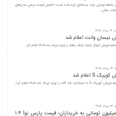
ز ماه‌ها نوسان، وارد مرحله‌ای تازه شده است؛ کاهش قیمت برخی مدل‌های
و
ملات نشان…
ب
ر
ا
ی
ت
 نیسان وانت اعلام شد
و
ل
وش انواع زامیاد ارتقاء یافته را ویژه مرداد ماه ۱۴۰۵ اعلام کرد.
ی
د
خ
و
د
ک S اعلام شد
ر
و
شرکت سایپا شرایط فروش کوییک S با استاندارد ۸۵ گانه را ویژه مرداد ماه ۱۴۰۵ اعلام کرد؛
ه
ا
ی
ب
ا
شوک ۲۰۳ میلیون تومانی به خریداران؛ قیمت پارس نوآ ۱.۴
ک