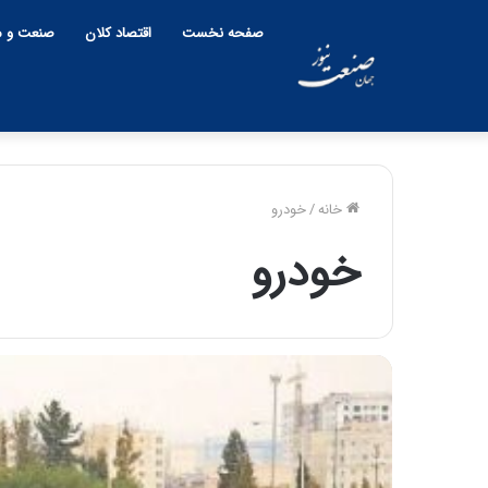
صفحه نخست
اقتصاد کلان
صنعت و م
خانه
/
خودرو
خودرو
چ
ی
ن
و
ب
ح
ر
۱۲:۱۸ | دوشنبه، ۱۸ اسفند ۱۴۰۴
ا
چین و بحران خا
ن
پنهان یا برنده بز
خ