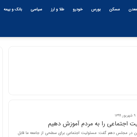
عدن
مسکن
بورس
خودرو
طلا و ارز
سیاسی
بانک و بیمه
چ
ی
ن
و
ب
ح
ر
۱۲:۱۸ | دوشنبه، ۱۸ اسفند ۱۴۰۴
ا
یت اجتماعی را به مردم آموزش دهیم
چین و بحران خاورمیانه؛ بازند
ن
پنهان یا برنده بزرگ؟
ران در مجلس دهم گفت: مسئولیت اجتماعی برای سطحی از جامعه ما قابل
خ