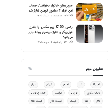
و
ا
سرپرستان خانوار بخوانند/ حساب
ب
ب
این افراد ۴ میلیون تومان شارژ شد
ر
ل
۲۳:۲۲ | پنجشنبه، ۱۵ مرداد ۱۴۰۵
ا
چ
ی
ن
ردمی K100 پرو مکس با باتری
ت
ی
غول‌پیکر و شارژ بی‌سیم روانه بازار
و
ن
می‌شود
ل
ق
۲۳:۱۰ | پنجشنبه، ۱۵ مرداد ۱۴۰۵
ی
د
د
ر
خ
ت
و
ی
د
ب
عناوین مهم
ر
ا
و
ی
ه
س
آمریکا
ارز
امروز
ایران
بازار
ا
ت
ی
د
بانک مرکزی
بورس
ترامپ
جاده چالوس
ب
ا
دلار
طلا
قیمت
قیمت دلار
قیمت طلا
ک