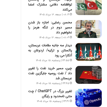
س
ه
توافقنامه دفاعی مشترک امضا
ت
ج
می‌کنند
|
ز
۰۸:۱۹ | جمعه، ۱۶ مرداد ۱۴۰۵
ب
ا
ر
ی
محسن رضایی: اجازه باز شدن
ن
ن
مسیر دوم در تنگه هرمز را
ا
ج
نخواهیم داد
م
ن
۰۸:۰۹ | جمعه، ۱۶ مرداد ۱۴۰۵
ه
گ
دیدار سه جانبه مقامات عربستان،
ج
،
پاکستان و ترکیه/ اردوغان به
د
ن
آنکارا می رود
ی
ت
۲۳:۵۵ | پنجشنبه، ۱۵ مرداد ۱۴۰۵
د
و
ا
ا
چین، مسیر خرید نفت را تغییر
ی
ن
داد / نفت روسیه جایگزین نفت
ر
س
عربستان شد
ا
ت
۲۳:۴۵ | پنجشنبه، ۱۵ مرداد ۱۴۰۵
ن‌
ه
تغییر بزرگ در ChatGPT / چت
خ
د
متنی نامحدود و رایگان
و
ر
د
م
۲۳:۳۱ | پنجشنبه، ۱۵ مرداد ۱۴۰۵
ر
ق