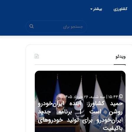
کشاورزی
بیشتر
جستجو
برای
ویدئو
ح
ح
م
س
ی
ی
د
ن
۱۵:۴۴ | سه شنبه، ۲۶ خرداد ۱۴۰۵
ک
ع
حمید کشاورز: آینده ایران‌خودرو
ش
ل
۱۷:۳۹ | سه شنبه، ۲۲ اردیبهشت ۱۴۰۵
روشن است | برنامه جدید
حسین علایی: 
ا
ا
و
ی
ه
ایران‌خودرو برای تولید خودروهای
هیچگاه جز ای
ر
ی
باکیفیت
مقابل چنین ق
ز
: