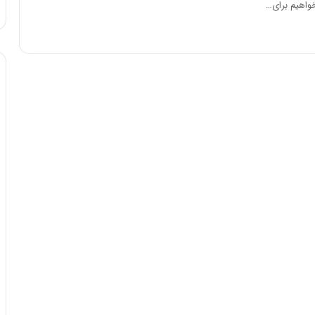
واهیم برای…
ا
و
ر
م
ی
ا
ن
ه
؛
ب
ا
ز
ن
د
ه
پ
ن
ه
ا
ن
ی