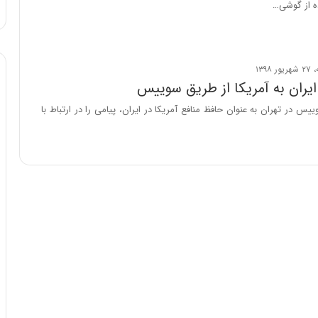
ه از گوشی…
ا
و
ر
م
ی
ا
ایران به آمریکا از طریق سوییس
ن
یس در تهران به عنوان حافظ منافع آمریکا در ایران، پیامی را در ارتباط با
ه
؛
ب
ا
ز
ن
د
ه
پ
ن
ه
ا
ن
ی