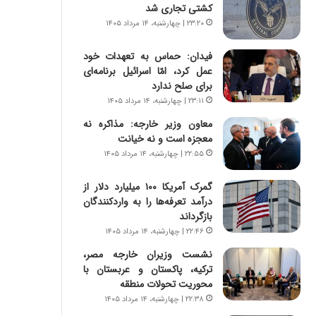
س
ه
کشتی تجاری شد
ت
ج
۲۳:۲۰ | چهارشنبه، ۱۴ مرداد ۱۴۰۵
|
ز
ب
ا
فیدان: حماس به تعهدات خود
ر
ی
عمل کرد، امّا اسرائیل برنامه‌ای
ن
ن
برای صلح ندارد
ا
ج
۲۳:۱۱ | چهارشنبه، ۱۴ مرداد ۱۴۰۵
م
ن
ه
گ
معاون وزیر خارجه: مذاکره نه
ج
،
معجزه است و نه خیانت
د
ن
۲۲:۵۵ | چهارشنبه، ۱۴ مرداد ۱۴۰۵
ی
ت
د
و
گمرک آمریکا ۱۰۰ میلیارد دلار از
ا
ا
درآمد تعرفه‌ها را به واردکنندگان
ی
ن
بازگرداند
ر
س
۲۲:۴۶ | چهارشنبه، ۱۴ مرداد ۱۴۰۵
ا
ت
نشست وزیران خارجه مصر،
ن‌
ه
ترکیه، پاکستان و عربستان با
خ
د
محوریت تحولات منطقه
و
ر
د
م
۲۲:۳۸ | چهارشنبه، ۱۴ مرداد ۱۴۰۵
ر
ق