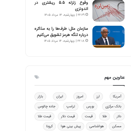
وقوع زلزله ۵.۵ ریشتری در
و
ا
اندونزی
ب
ب
۲۲:۲۹ | چهارشنبه، ۱۴ مرداد ۱۴۰۵
ر
ل
ا
چ
سازمان ملل: طرف‌ها را به مذاکره
ی
ن
درباره تنگه هرمز تشویق می‌کنیم
ت
ی
۲۲:۱۸ | چهارشنبه، ۱۴ مرداد ۱۴۰۵
و
ن
ل
ق
ی
د
د
ر
خ
ت
و
ی
عناوین مهم
د
ب
ر
ا
و
ی
آمریکا
ارز
امروز
ایران
بازار
ه
س
ا
ت
بانک مرکزی
بورس
ترامپ
جاده چالوس
ی
د
ب
دلار
طلا
قیمت
قیمت دلار
قیمت طلا
ا
مسکن
هواشناسی
پیش بینی هوا
کرونا
ک