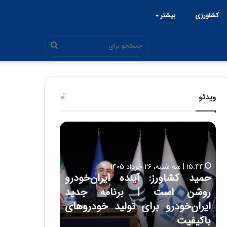
کشاورزی
بیشتر
جستجو
برای
ویدئو
ح
ح
م
س
ی
ی
د
ن
۱۵:۴۴ | سه شنبه، ۲۶ خرداد ۱۴۰۵
ک
ع
حمید کشاورز: آینده ایران‌خودرو
ش
ل
۱۷:۳۹ | سه شنبه، ۲۲ اردیبهشت ۱۴۰۵
روشن است | برنامه جدید
حسین علایی: 
ا
ا
و
ی
ه
ایران‌خودرو برای تولید خودروهای
هیچگاه جز ای
ر
ی
باکیفیت
مقابل چنین ق
ز
: