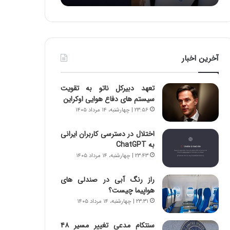
:
د
آ
ر
ی
ط
ن
و
د
ل
آخرین اخبار
ه
ت
ا
ا
ی
ر
تعهد دبیرکل ناتو به تقویت
ر
ی
سیستم های دفاع هوایی اوکراین
ا
خ
۲۳:۵۶ | چهارشنبه، ۱۴ مرداد ۱۴۰۵
ن‌
ا
خ
ی
اختلال در دسترسی کاربران ایرانی
و
ر
به ChatGPT
د
ا
۲۳:۴۳ | چهارشنبه، ۱۴ مرداد ۱۴۰۵
ر
ن
و
،
ر
ه
راز رنگ آبی در صندلی های
و
ی
هواپیما چیست؟
ش
چ
۲۳:۳۱ | چهارشنبه، ۱۴ مرداد ۱۴۰۵
ن
گ
ا
ا
سنتکام مدعی تغییر مسیر ۴۸