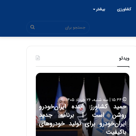
کشاورزی
بیشتر
جستجو
برای
ویدئو
ح
ح
م
س
ی
ی
د
ن
۱۵:۴۴ | سه شنبه، ۲۶ خرداد ۱۴۰۵
ک
ع
حمید کشاورز: آینده ایران‌خودرو
ش
ل
۱۷:۳۹ | سه شنبه، ۲۲ اردیبهشت ۱۴۰۵
روشن است | برنامه جدید
حسین علایی: 
ا
ا
و
ی
ه
ایران‌خودرو برای تولید خودروهای
هیچگاه جز ای
ر
ی
باکیفیت
مقابل چنین ق
ز
: