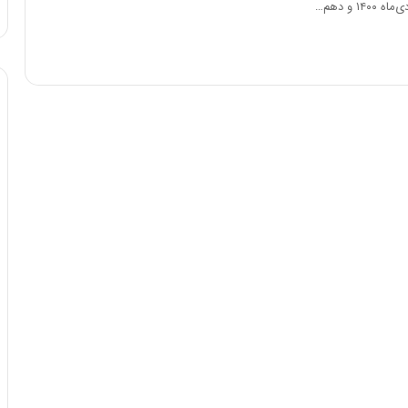
۱ و دهم…
ا
و
ر
م
ی
ا
ن
ه
؛
ب
ا
ز
ن
د
ه
پ
ن
ه
ا
ن
ی