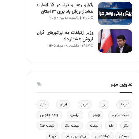
رگبارو رعد و برق در ۱۵ استان/
و
ا
هشدار وزش باد برای ۱۳ استان‌
ب
ب
۱۴:۰۵ | یکشنبه، ۱۸ مرداد ۱۴۰۵
ر
ل
ا
چ
ی
ن
وزیر ارتباطات به اپراتورهای گران
ت
ی
فروش هشدار داد
و
ن
۱۳:۵۷ | یکشنبه، ۱۸ مرداد ۱۴۰۵
ل
ق
ی
د
د
ر
خ
ت
و
ی
عناوین مهم
د
ب
ر
ا
و
ی
ه
س
آمریکا
ارز
امروز
ایران
بازار
ا
ت
بانک مرکزی
بورس
ترامپ
جاده چالوس
ی
د
ب
دلار
طلا
قیمت
قیمت دلار
قیمت طلا
ا
ک
مسکن
هواشناسی
پیش بینی هوا
کرونا