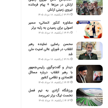
س
ه
ارتش در مرزها + پیام فرمانده
ت
ج
نیروی زمینی ارتش
|
ز
۱۴:۳۷ | یکشنبه، ۱۸ مرداد ۱۴۰۵
ب
ا
ر
ی
مشاوره کنکور انسانی؛ مسیر
ن
ن
اصولی برای رسیدن به رتبه برتر
ا
ج
۱۴:۳۰ | یکشنبه، ۱۸ مرداد ۱۴۰۵
م
ن
ه
گ
محسن رضایی نماینده رهبر
ج
،
انقلاب در شورای عالی امنیت ملی
د
ن
شد
ی
ت
۱۴:۲۸ | یکشنبه، ۱۸ مرداد ۱۴۰۵
د
و
ا
دیدار و گفت‌وگوی رئیس‌جمهور
ا
ی
با رهبر انقلاب درباره مسائل
ن
ر
اقتصادی و نظامی کشور
س
ا
ت
۱۴:۲۴ | یکشنبه، ۱۸ مرداد ۱۴۰۵
ن‌
ه
ورزشگاه آزادی به نیم فصل
خ
د
نخست لیگ برتر نمی‌رسد
و
ر
۱۴:۱۳ | یکشنبه، ۱۸ مرداد ۱۴۰۵
د
م
ر
ق