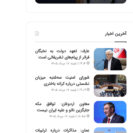
د
ه
ر
خ
ط
ط
و
ر
ل
ا
آخرین اخبار
ت
ب
ا
ر
ر
ت
عارف: تعهد دولت به نخبگان
ی
و
فراتر از پیام‎‌های تشریفاتی است
خ
ر
۱۹:۱۴ | شنبه، ۱۷ مرداد ۱۴۰۵
ا
م
ی
د
شورای امنیت سه‌شنبه میزبان
ر
ر
نشستی درباره کرانه باختری
ا
ا
۱۹:۰۹ | شنبه، ۱۷ مرداد ۱۴۰۵
ن
ق
،
ت
ه
ص
معاون اردوغان: توافق مکه
ی
ا
جایگزین ناتو و علیه ایران نیست
چ
د
۱۸:۵۸ | شنبه، ۱۷ مرداد ۱۴۰۵
گ
ا
ا
ی
عمان: مذاکرات درباره ترتیبات