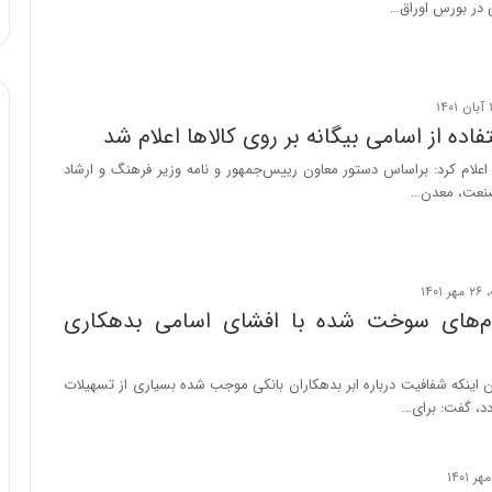
ی در بورس اوراق…
:
آ
ی
ن
د
ه
فاده از اسامی بیگانه بر روی کالاها اعلام شد
ا
 اعلام کرد: براساس دستور معاون رییس‌جمهور و نامه وزیر فرهنگ و ارشاد
ی
صنعت، معدن…
ر
ا
ن‌
خ
و
د
م‌های سوخت شده با افشای اسامی بدهکاری
ر
و
ر
یان اینکه شفافیت درباره ابر بدهکاران بانکی موجب شده بسیاری از تسهیلات
و
، گفت: برای…
ش
ن
ا