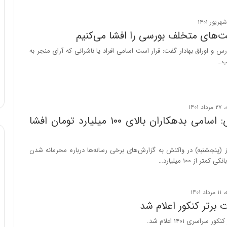
و
ب
ر
‌های متخلف بورسی را افشا می‌کنیم
ا
 و اوراق بهادار گفت: قرار است اسامی افراد یا ناشرانی که آرای منجر به
ی
ب…
ت
و
ل
ی
د
خ
بانک مرکزی: اسامی بدهکاران بالای ۱۰۰ میلیارد تومان افشا
و
د
ر
 (پنجشنبه) در واکنش به گزارش‌های برخی رسانه‌ها درباره محرمانه شدن
و
تر از ۱۰۰ میلیارد…
ه
ا
ی
ب
 برتر کنکور اعلام شد
ا
سراسری ۱۴۰۱ اعلام شد.
ک