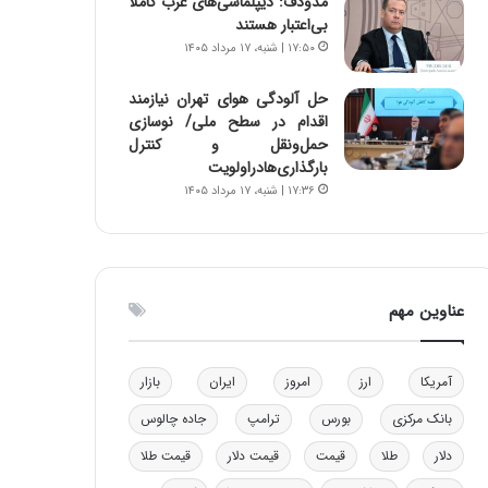
مدودف: دیپلماسی‌های غرب کاملا
ا
ن
بی‌اعتبار هستند
ب
ن
۱۷:۵۰ | شنبه، ۱۷ مرداد ۱۴۰۵
ل
ر
چ
ف
حل آلودگی هوای تهران نیازمند
ن
ت
اقدام در سطح ملی/ نوسازی
ی
ه
حمل‌ونقل و کنترل
ن
ا
بارگذاری‌هادراولویت
ق
س
۱۷:۳۶ | شنبه، ۱۷ مرداد ۱۴۰۵
د
ت
ر
ت
ی
ب
عناوین مهم
ا
ی
س
آمریکا
ارز
امروز
ایران
بازار
ت
د
بانک مرکزی
بورس
ترامپ
جاده چالوس
دلار
طلا
قیمت
قیمت دلار
قیمت طلا