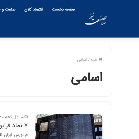
صفحه نخست
اقتصاد کلان
صنعت و م
خانه
/
اسامی
اسامی
چ
ی
ن
و
ب
ح
ر
۱۱:۰۰ | یکشنبه، ۱۳ آذر ۱۴۰۱
۱۲:۱۸ | دوشنبه، ۱۸ اسفند ۱۴۰۴
ا
۷ نماد فرابورسی مجاز به تغییر دامنه نوسان شدند + اسامی
چین و بحر
ن
پنهان یا بر
خ