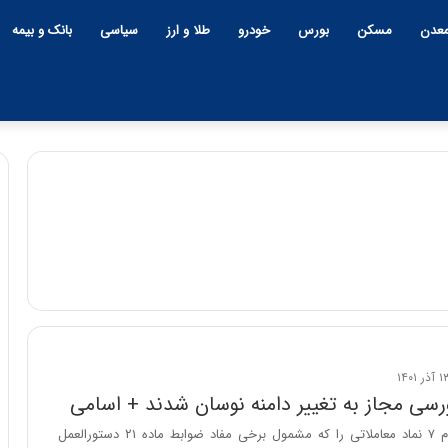
عدن
مسکن
بورس
خودرو
طلا و ارز
سیاسی
بانک و بیمه
ح
م
ی
د
۱۵:۴۴ | سه شنبه، ۲۶ خرداد ۱۴۰۵
ک
حمید کشاورز: آینده ایران
ش
روشن است | برنامه 
ا
و
ان خاورمیانه؛ بازنده
ایران‌خودرو برای تولید خو
ر
نده بزرگ؟
باکیفیت
فرابورس ایران نام ۷ نماد معاملاتی را که مشمول برخی مفاد ضوابط ماده ۲۱ دستورالعمل
ز