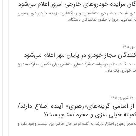
س
ان مزایده خودروهای خارجی امروز اعلام می‌شود
ت
های قیمت پیشنهادی متقاضیان و رمزگشایی مزایده خودروهای رسوبی
|
ه اعلامی، امروز با حضور نمایندگان دستگاه…
ب
ر
ن
ا
م
ه
نندگان مجاز خودرو در پایان مهر اعلام می‌شود
ج
مت گفت: بنا بر درخواست شرکت‌های متقاضی برای تکمیل مدارک مندرج
د
ادت خودرو، یک ماه…
ی
د
ا
ی
ر
ا
 نفر از اسامی گزینه‌های«رهبری» آینده اطلاع دارند/
ن‌
میته خیلی سرّی و محرمانه» چیست؟
خ
و
ز گزینه‌های رهبری اطلاع دارند. به گفته او در حال حاضر این لیست وجود دارد و
د
ر