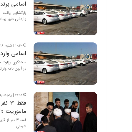
ا
اسامی برندگ
ب
بازگشایی پاکت 
ر
وارداتی طبق برنام
ن
د
ه
ب
ز
۱۰:۳۰ | شنبه، ۱۶ مهر ۱۴۰۱
ر
اسامی واردک
گ
سخنگوی وزارت ص
؟
در آیین نامه وار
۱۷:۱۸ | پنجشنبه، ۱۷ شهریور ۱۴۰۱
فقط ۳
ماموریت «ک
فقط ۳ نفر ا
شرطی…