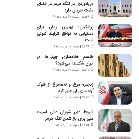
ه
ر
دریانوردی در تنگه هرمز در فضای
ج
ا
مثبت جریان دارد
ز
ن
۱۸:۳۴ | شنبه، ۱۷ مرداد ۱۴۰۵
ا
|
پزشکیان‌: بهترین زمان برای
ی
ا
دستیابی به توافق شرایط کنونی
ن
ع
است
ج
ت
ن
۱۸:۲۶ | شنبه، ۱۷ مرداد ۱۴۰۵
م
گ
ا
طلسم خانه‌سازی چینی‌ها در
،
د
ایران شکسته می‌شود؟
ن
م
۱۸:۰۵ | شنبه، ۱۷ مرداد ۱۴۰۵
ت
ر
و
د
زنجیره مرغ و تخم‌مرغ از شوک
ا
م
آزادسازی ارز عبور کرد
ن
ه
۱۷:۵۹ | شنبه، ۱۷ مرداد ۱۴۰۵
س
ن
ت
و
شروط دبیر شورای عالی امنیت
ه
ز
ملی برای باز شدن تنگه هرمز
د
ا
ر
ز
۱۷:۵۲ | شنبه، ۱۷ مرداد ۱۴۰۵
م
ب
ق
ی