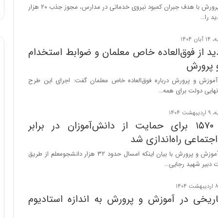
ا
وزارت آموزش و پرورش با هدف جبران کمبود نیروی خدماتی در مدارس، مجوز جذب ۲۰ هزار
و
ید را…
ر
م
ی
د از فوق‌العاده خاص معلمان و ضوابط استخدام
ا
 پرورش
ن
ه
موزش و پرورش درباره فوق‌العاده خاص معلمان گفت: اجرای این طرح
؛
هایی دولت برای همه…
ب
ا
ز
خط تلفن ۱۵۷۰ برای حمایت از دانش‌آموزان در برابر
ن
جتماعی راه‌اندازی شد
د
ه
سخنگوی وزارت آموزش و پرورش با بیان اینکه امسال حدود ۳۲ هزار دانشجومعلم از طریق
پ
ت دبیر شهید رجایی…
ن
ه
ا
ریخی در آموزش و پرورش به اندازه استادیوم
ن
ی