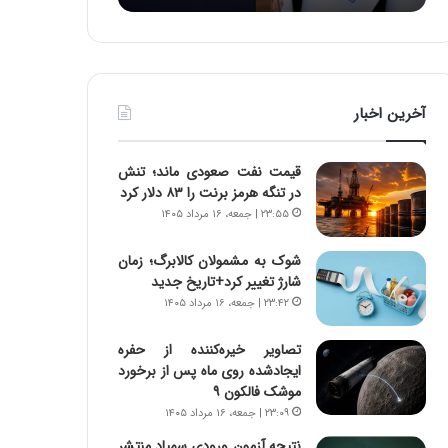
:
د
آ
ر
ی
ط
ن
و
د
ل
آخرین اخبار
ه
ت
ا
ا
ی
ر
قیمت نفت صعودی ماند؛ تنش
ر
ی
در تنگه هرمز برنت را ۸۳ دلار کرد
ا
خ
۲۳:۵۵ | جمعه، ۱۶ مرداد ۱۴۰۵
ن‌
ا
خ
ی
شوک به مشمولان کالابرگ؛ زمان
و
ر
شارژ تغییر کرد+تاریخ جدید
د
ا
۲۳:۴۲ | جمعه، ۱۶ مرداد ۱۴۰۵
ر
ن
و
،
ر
ه
تصاویر خیره‌کننده از حفره
و
ی
ایجادشده روی ماه پس از برخورد
ش
چ
موشک فالکون ۹
ن
گ
۲۳:۰۹ | جمعه، ۱۶ مرداد ۱۴۰۵
ا
ا
نتیجه آزمون ورودی سمپاد منتشر