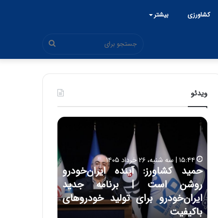
کشاورزی
بیشتر
جستجو
برای
ویدئو
ح
ح
م
س
ی
ی
د
ن
۱۵:۴۴ | سه شنبه، ۲۶ خرداد ۱۴۰۵
ک
ع
حمید کشاورز: آینده ایران‌خودرو
ش
ل
۱۷:۳۹ | سه شنبه، ۲۲ اردیبهشت ۱۴۰۵
روشن است | برنامه جدید
حسین علایی: 
ا
ا
و
ی
ه
ایران‌خودرو برای تولید خودروهای
هیچگاه جز ای
ر
ی
باکیفیت
مقابل چنین ق
ز
: