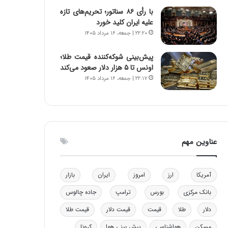
و
ا
با رأی ۸۶ سناتور؛ تحریم‌های تازه
ب
ب
علیه ایران کلید خورد
ر
ل
۲۲:۲۰ | جمعه، ۱۶ مرداد ۱۴۰۵
ا
چ
ی
ن
پیش‌بینی شوکه‌کننده قیمت طلا؛
ت
ی
اونس تا ۵ هزار دلار صعود می‌کند
و
ن
۲۲:۱۷ | جمعه، ۱۶ مرداد ۱۴۰۵
ل
ق
ی
د
د
ر
خ
ت
و
ی
د
ب
عناوین مهم
ر
ا
و
ی
ه
س
آمریکا
ارز
امروز
ایران
بازار
ا
ت
ی
د
بانک مرکزی
بورس
ترامپ
جاده چالوس
ب
دلار
طلا
قیمت
قیمت دلار
قیمت طلا
ا
ک
مسکن
هواشناسی
پیش بینی هوا
کرونا