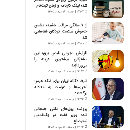
س
ه
شد؛ لینک کارنامه و زمان ثبت‌نام
ت
ج
۲۳:۰۲ | جمعه، ۱۶ مرداد ۱۴۰۵
|
ز
ب
ا
از ۷ سالگی مراقب باشید؛ دشمن
ر
ی
خاموش سلامت کودکان شناسایی
ن
ن
شد
ا
ج
م
۲۳:۰۰ | جمعه، ۱۶ مرداد ۱۴۰۵
ن
ه
گ
افزایش نجومی قبض برق؛ این
ج
،
مشترکان بیشترین هزینه را
د
ن
می‌پردازند
ی
ت
۲۲:۵۲ | جمعه، ۱۶ مرداد ۱۴۰۵
د
و
ا
شرط ۲گانه ایران برای تنگه هرمز؛
ا
ی
تحریم‌ها و غرامت به معادله
ن
ر
برگشتند
س
ا
ت
۲۲:۳۳ | جمعه، ۱۶ مرداد ۱۴۰۵
ن‌
ه
پرونده پول‌های نفتی جنجالی
خ
د
شد؛ وزیر نفت در یک‌قدمی
و
ر
استیضاح
د
م
۲۲:۲۶ | جمعه، ۱۶ مرداد ۱۴۰۵
ر
ق