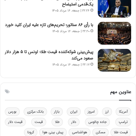
ر
س
یک‌قدمی استیضاح
ا
ت
۲۲:۲۶ | جمعه، ۱۶ مرداد ۱۴۰۵
ن‌
ه
خ
د
با رأی ۸۶ سناتور؛ تحریم‌های تازه علیه ایران کلید خورد
و
ر
۲۲:۲۰ | جمعه، ۱۶ مرداد ۱۴۰۵
د
م
ر
ق
و
ا
ب
ب
پیش‌بینی شوکه‌کننده قیمت طلا؛ اونس تا ۵ هزار دلار
ر
ل
صعود می‌کند
ا
چ
۲۲:۱۷ | جمعه، ۱۶ مرداد ۱۴۰۵
ی
ن
ت
ی
و
ن
ل
ق
عناوین مهم
ی
د
د
ر
خ
ت
آمریکا
ارز
امروز
ایران
بازار
بانک مرکزی
بورس
و
ی
د
ب
ترامپ
جاده چالوس
دلار
طلا
قیمت
قیمت دلار
ر
ا
قیمت طلا
مسکن
هواشناسی
پیش بینی هوا
کرونا
و
ی