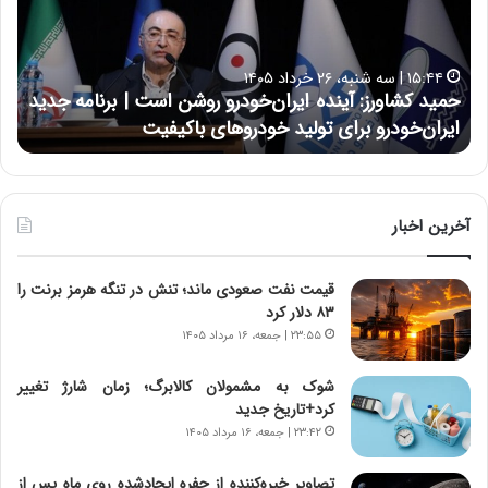
ک
ع
ش
ل
ا
ا
۱۵:۴۴ | سه شنبه، ۲۶ خرداد ۱۴۰۵
و
ی
حمید کشاورز: آینده ایران‌خودرو روشن است | برنامه جدید
ح
ر
ی
ایران‌خودرو برای تولید خودروهای باکیفیت
ن
ز
:
:
د
آ
ر
ی
ط
ن
و
آخرین اخبار
د
ل
ه
ت
قیمت نفت صعودی ماند؛ تنش در تنگه هرمز برنت را
ا
ا
۸۳ دلار کرد
ی
ر
ر
ی
۲۳:۵۵ | جمعه، ۱۶ مرداد ۱۴۰۵
ا
خ
ن‌
ا
شوک به مشمولان کالابرگ؛ زمان شارژ تغییر
خ
ی
کرد+تاریخ جدید
و
ر
۲۳:۴۲ | جمعه، ۱۶ مرداد ۱۴۰۵
د
ا
ر
ن
تصاویر خیره‌کننده از حفره ایجادشده روی ماه پس از