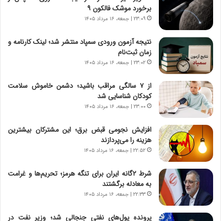
و
،
برخورد موشک فالکون ۹
ر
ه
۲۳:۰۹ | جمعه، ۱۶ مرداد ۱۴۰۵
و
ی
ش
چ
نتیجه آزمون ورودی سمپاد منتشر شد؛ لینک کارنامه و
ن
گ
زمان ثبت‌نام
ا
ا
۲۳:۰۲ | جمعه، ۱۶ مرداد ۱۴۰۵
س
ه
ت
ج
از ۷ سالگی مراقب باشید؛ دشمن خاموش سلامت
|
ز
کودکان شناسایی شد
ب
ا
ر
۲۳:۰۰ | جمعه، ۱۶ مرداد ۱۴۰۵
ی
ن
ن
ا
ج
افزایش نجومی قبض برق؛ این مشترکان بیشترین
م
ن
هزینه را می‌پردازند
ه
گ
۲۲:۵۲ | جمعه، ۱۶ مرداد ۱۴۰۵
ج
،
د
ن
شرط ۲گانه ایران برای تنگه هرمز؛ تحریم‌ها و غرامت
ی
ت
به معادله برگشتند
د
و
۲۲:۳۳ | جمعه، ۱۶ مرداد ۱۴۰۵
ا
ا
ی
ن
پرونده پول‌های نفتی جنجالی شد؛ وزیر نفت در