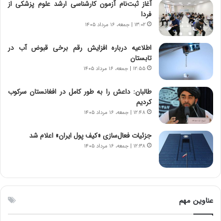
آغاز ثبت‌نام‌ آزمون کارشناسی ارشد علوم پزشکی از
،
د
فردا
ن
م
۱۳:۰۲ | جمعه، ۱۶ مرداد ۱۴۰۵
ت
ر
و
د
اطلاعیه درباره افزایش رقم برخی قبوض آب در
ا
م
تابستان
ن
ه
س
ن
۱۲:۵۵ | جمعه، ۱۶ مرداد ۱۴۰۵
ت
و
ه
ز
طالبان: داعش را به طور کامل در افغانستان سرکوب
د
ا
کردیم
ر
ز
۱۲:۴۸ | جمعه، ۱۶ مرداد ۱۴۰۵
م
ب
ق
ی
جزئیات فعال‌سازی «کیف پول ایران» اعلام شد
ا
ن
۱۲:۳۸ | جمعه، ۱۶ مرداد ۱۴۰۵
ب
ن
ل
ر
چ
ف
ن
ت
ی
ه
عناوین مهم
ن
ا
ق
س