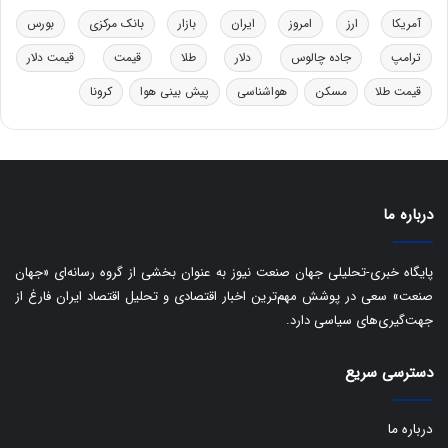
د
ت
آمریکا
ارز
امروز
ایران
بازار
بانک مرکزی
بورس
ر
ت
ترامپ
جاده چالوس
دلار
طلا
قیمت
قیمت دلار
ی
ب
قیمت طلا
مسکن
هواشناسی
پیش بینی هوا
کرونا
ا
ی
س
ت
د
درباره ما
پایگاه خبری-تحلیلی جهان صنعت نیوز به عنوان بخشی از گروه رسانه‌ای «جهان
صنعت» سعی در پوشش مهم‌ترین اخبار اقتصادی و تحلیل اقتصاد ایران فارغ از
جهت‌گیری‌های سیاسی دارد.
دسترسی سریع
درباره ما