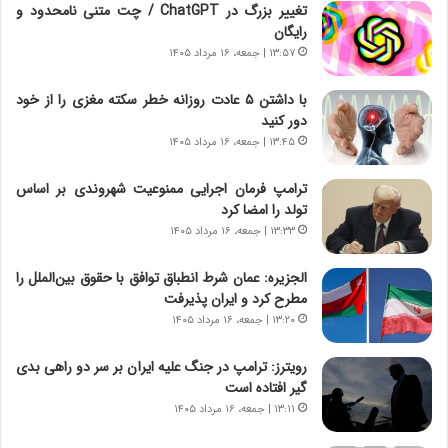
ی
و
تغییر بزرگ در ChatGPT / چت متنی نامحدود و
خ
ر
رایگان
ا
م
۱۳:۵۷ | جمعه، ۱۶ مرداد ۱۴۰۵
ی
د
ر
ر
با داشتن ۵ عادت روزانه خطر سکته مغزی را از خود
ا
ا
دور کنید
ن
ق
۱۳:۴۵ | جمعه، ۱۶ مرداد ۱۴۰۵
،
ت
ه
ص
ترامپ فرمان اجرایی ممنوعیت شهروندی بر اساس
ی
ا
تولد را امضا کرد
چ
د
گ
ا
۱۳:۳۳ | جمعه، ۱۶ مرداد ۱۴۰۵
ا
ی
ه
ر
الجزیره: عمان شرط انطباق توافق با حقوق بین‌الملل را
ج
ا
مطرح کرد و ایران پذیرفت
ز
ن
۱۳:۲۰ | جمعه، ۱۶ مرداد ۱۴۰۵
ا
|
ی
ا
رویترز: ترامپ در جنگ علیه ایران بر سر دو راهی بدی
ن
ع
گیر افتاده است
ج
ت
۱۳:۱۱ | جمعه، ۱۶ مرداد ۱۴۰۵
ن
م
گ
ا