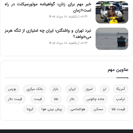
خبر مهم برای زنان؛ گواهینامه موتورسیکلت در راه
و
است+زمان
د
۰۸:۳۱ | یکشنبه، ۱۸ مرداد ۱۴۰۵
ر
و
ب
نبرد تهران و واشنگتن؛ ایران چه امتیازی از تنگه هرمز
ر
می‌خواهد؟
ا
۰۸:۲۲ | یکشنبه، ۱۸ مرداد ۱۴۰۵
ی
ت
و
ل
عناوین مهم
ی
د
خ
آمریکا
ارز
امروز
ایران
بازار
بانک مرکزی
بورس
و
د
ترامپ
جاده چالوس
دلار
طلا
قیمت
قیمت دلار
ر
قیمت طلا
مسکن
هواشناسی
پیش بینی هوا
کرونا
و
ه
ا
ی