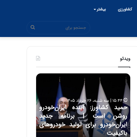
کشاورزی
بیشتر
جستجو
برای
ویدئو
ح
ح
م
س
ی
ی
د
ن
۱۵:۴۴ | سه شنبه، ۲۶ خرداد ۱۴۰۵
ک
ع
حمید کشاورز: آینده ایران‌خودرو
ش
ل
۱۷:۳۹ | سه شنبه، ۲۲ اردیبهشت ۱۴۰۵
روشن است | برنامه جدید
حسین علایی: 
ا
ا
و
ی
ه
ایران‌خودرو برای تولید خودروهای
هیچگاه جز ای
ر
ی
باکیفیت
مقابل چنین ق
ز
: