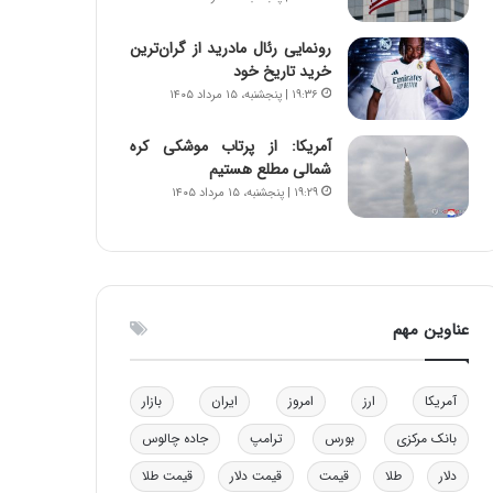
و
ا
ب
ب
رونمایی رئال مادرید از گران‌ترین
ر
ل
خرید تاریخ خود
ا
چ
۱۹:۳۶ | پنجشنبه، ۱۵ مرداد ۱۴۰۵
ی
ن
ت
ی
آمریکا: از پرتاب موشکی کره
و
ن
شمالی مطلع هستیم
ل
ق
۱۹:۲۹ | پنجشنبه، ۱۵ مرداد ۱۴۰۵
ی
د
د
ر
خ
ت
و
ی
د
ب
ر
ا
عناوین مهم
و
ی
ه
س
ا
ت
آمریکا
ارز
امروز
ایران
بازار
ی
د
ب
بانک مرکزی
بورس
ترامپ
جاده چالوس
ا
دلار
طلا
قیمت
قیمت دلار
قیمت طلا
ک