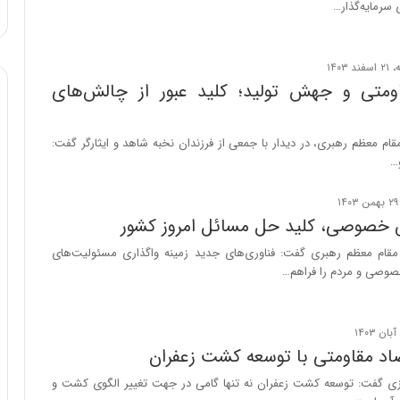
ی سرمایه‌گذار…
ا
و
ر
م
ی
ومتی و جهش تولید؛ کلید عبور از چالش‌های
ا
ن
ه
قام معظم رهبری، در دیدار با جمعی از فرزندان نخبه شاهد و ایثارگر گفت:
؛
…
ب
ا
ز
خصوصی، کلید حل مسائل امروز کشور
ن
مقام معظم رهبری گفت: فناوری‌های جدید زمینه واگذاری مسئولیت‌های
د
وصی و مردم را فراهم…
ه
پ
ن
ه
ا
اد مقاومتی با توسعه کشت زعفران
ن
زی گفت: توسعه کشت زعفران نه تنها گامی در جهت تغییر الگوی کشت و
ی