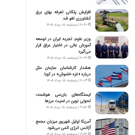
س
ه
ت
ج
افزایش پلکانی تعرفه بهای برق
|
ز
کشاورزی لغو شد
ب
ا
۲۰:۳۰ | پنجشنبه، ۱۵ مرداد ۱۴۰۵
ر
ی
ن
ن
وزیر علوم: تجربه ایران در توسعه
ا
ج
آموزش عالی در اختیار عراق قرار
م
ن
می‌گیرد
ه
گ
ج
۲۰:۲۲ | پنجشنبه، ۱۵ مرداد ۱۴۰۵
،
د
ن
هشدار کارشناسان سازمان ملل
ی
ت
درباره «غزه‌ خاموش» در کوبا
د
و
۲۰:۱۳ | پنجشنبه، ۱۵ مرداد ۱۴۰۵
ا
ا
ی
ن
ایستگاه‌های بازرسی هوشمند؛
ر
س
تحولی نوین در امنیت مرزها
ا
ت
۱۹:۵۶ | پنجشنبه، ۱۵ مرداد ۱۴۰۵
ن‌
ه
خ
د
آمریکا اوایل شهریور میزبان مجمع
و
ر
آژانس انرژی اتمی می‌شود
د
م
ر
ق
۱۹:۴۴ | پنجشنبه، ۱۵ مرداد ۱۴۰۵