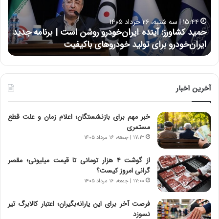
ش
ل
ا
ا
۱۵:۴۴ | سه شنبه، ۲۶ خرداد ۱۴۰۵
و
ی
حمید کشاورز: آینده ایران‌خودرو روشن است | برنامه جدید
ح
ر
ی
ایران‌خودرو برای تولید خودروهای باکیفیت
ن
ز
:
:
د
آ
ر
ی
ط
ن
و
آخرین اخبار
د
ل
ه
ت
خبر مهم برای بازنشستگان؛ اعلام زمان و علت قطع
ا
ا
مستمری
ی
ر
ر
ی
۱۷:۱۳ | جمعه، ۱۶ مرداد ۱۴۰۵
ا
خ
ن‌
ا
از گوشت ۴ هزار تومانی تا قیمت میلیونی؛ مقصر
خ
ی
گرانی امروز کیست؟
و
ر
۱۷:۰۰ | جمعه، ۱۶ مرداد ۱۴۰۵
د
ا
ر
ن
فرصت آخر برای این یارانه‌بگیران؛ اعتبار کالابرگ تیر
و
،
نسوزد