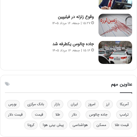
ن‌
ه
خ
د
وقوع زلزله در فیلیپین
و
ر
۱۵:۲۷ | جمعه، ۱۶ مرداد ۱۴۰۵
د
م
ر
ق
و
ا
ب
ب
جاده چالوس یکطرفه شد
ر
ل
۱۵:۱۶ | جمعه، ۱۶ مرداد ۱۴۰۵
ا
چ
ی
ن
ت
ی
و
ن
ل
ق
عناوین مهم
ی
د
د
ر
خ
ت
آمریکا
ارز
امروز
ایران
بازار
بانک مرکزی
بورس
و
ی
د
ب
ترامپ
جاده چالوس
دلار
طلا
قیمت
قیمت دلار
ر
ا
قیمت طلا
مسکن
هواشناسی
پیش بینی هوا
کرونا
و
ی
ه
س