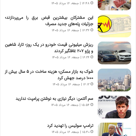
ر
ه
۱۶:۴۸ | جمعه، ۱۶ مرداد ۱۴۰۵
و
ی
ش
چ
این مشترکان بیشترین قبض برق را می‌پردازند؛
ن
گ
جزئیات پله‌های جدید مصرف
ا
ا
۱۶:۳۶ | جمعه، ۱۶ مرداد ۱۴۰۵
س
ه
ت
ج
ریزش میلیونی قیمت خودرو در یک روز؛ تارا، شاهین
|
ز
و پژو ۲۰۷ غافلگیر کردند
ب
ا
ر
۱۶:۲۴ | جمعه، ۱۶ مرداد ۱۴۰۵
ی
ن
ن
ا
ج
شوک به بازار مسکن؛ هزینه ساخت در ۵ سال بیش از
م
ن
۱۰۰۰ درصد جهش کرد
ه
گ
۱۶:۱۲ | جمعه، ۱۶ مرداد ۱۴۰۵
ج
،
د
ن
سم آلتمن: دیگر نیازی به نوشتن پرامپت ندارید
ی
ت
۱۵:۵۴ | جمعه، ۱۶ مرداد ۱۴۰۵
د
و
ا
ا
ی
ن
ترامپ سوئیس را تهدید کرد
ر
س
۱۵:۴۰ | جمعه، ۱۶ مرداد ۱۴۰۵
ا
ت