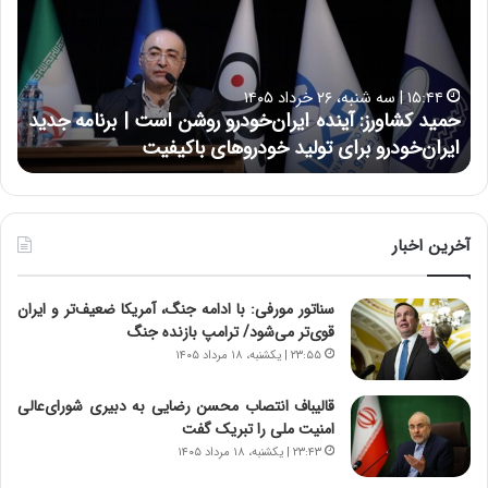
د
ن
ک
ع
ش
ل
ا
ا
۱۵:۴۴ | سه شنبه، ۲۶ خرداد ۱۴۰۵
و
ی
حمید کشاورز: آینده ایران‌خودرو روشن است | برنامه جدید
ح
ر
ی
ایران‌خودرو برای تولید خودروهای باکیفیت
ن
ز
:
:
د
آ
ر
ی
ط
ن
و
آخرین اخبار
د
ل
ه
ت
سناتور مورفی: با ادامه جنگ، آمریکا ضعیف‌تر و ایران
ا
ا
قوی‌تر می‌شود/ ترامپ بازنده جنگ
ی
ر
ر
ی
۲۳:۵۵ | یکشنبه، ۱۸ مرداد ۱۴۰۵
ا
خ
ن‌
ا
قالیباف انتصاب محسن رضایی به دبیری شورای‌عالی
خ
ی
امنیت ملی را تبریک گفت
و
ر
۲۳:۴۳ | یکشنبه، ۱۸ مرداد ۱۴۰۵
د
ا