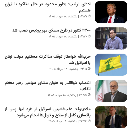
ر
ن
ادعای ترامپ: بطور محدود در حال مذاکره با ایران
و
،
هستیم
ر
ه
۲۳:۳۱ | یکشنبه، ۱۸ مرداد ۱۴۰۵
و
ی
ش
چ
۲۳۰۰ کنتور در طرح مسکن مهر پردیس نصب شد
ن
گ
۲۳:۲۰ | یکشنبه، ۱۸ مرداد ۱۴۰۵
ا
ا
س
ه
ت
ج
حزب‌الله خواستار توقف مذاکرات مستقیم دولت لبنان
|
ز
با اسرائیل شد
ب
ا
ر
۲۳:۱۱ | یکشنبه، ۱۸ مرداد ۱۴۰۵
ی
ن
ن
ا
ج
انتصاب ذوالقدر به عنوان مشاور سیاسی رهبر معظم
م
ن
انقلاب
ه
گ
۲۲:۵۵ | یکشنبه، ۱۸ مرداد ۱۴۰۵
ج
،
د
ن
ملادینوف: عقب‌نشینی اسرائیل از غزه تنها پس از
ی
ت
پاکسازی کامل از سلاح و تونل‌ها انجام می‌شود
د
و
۲۲:۴۳ | یکشنبه، ۱۸ مرداد ۱۴۰۵
ا
ا
ی
ن