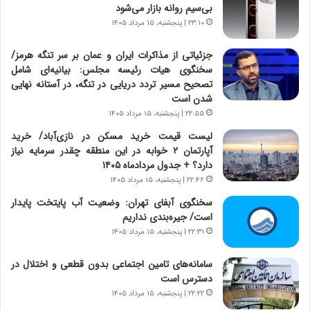
بی‌سیم روانه بازار می‌شود
ا
|
ی
۲۳:۱۰ | پنجشنبه، ۱۵ مرداد ۱۴۰۵
ا
ن
ع
ج
ت
جزئیاتی از مذاکرات ایران و عمان بر سر تنگه هرمز/
ن
م
سخنگوی هیات رئیسه مجلس: بیانیه‌ای شامل
گ
ا
تصحیح مسیر تردد دریایی در تنگه، در آستانه نهایی
،
د
شدن است
ن
م
۲۲:۵۵ | پنجشنبه، ۱۵ مرداد ۱۴۰۵
ت
ر
لیست قیمت خرید مسکن در نازی‌آباد/ خرید
و
د
آپارتمان ۲ خوابه در این منطقه چقدر سرمایه نیاز
ا
م
دارد؟ + جدول مردادماه ۱۴۰۵
ن
ه
۲۲:۴۶ | پنجشنبه، ۱۵ مرداد ۱۴۰۵
س
ن
ت
و
سخنگوی آبفای تهران: وضعیت آب پایتخت پایدار
ه
ز
است/ جیره‌بندی نداریم
د
ا
۲۲:۳۱ | پنجشنبه، ۱۵ مرداد ۱۴۰۵
ر
ز
م
ب
سامانه‌های تامین اجتماعی بدون قطعی و اختلال در
ق
ی
دسترس است
ا
ن
۲۲:۲۲ | پنجشنبه، ۱۵ مرداد ۱۴۰۵
ب
ن