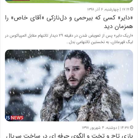
۱۷:۱۹ | چهارشنبه، ۶ آذر ۱۳۹۸
«دایر» کسی که بیرحمی و دل‌نازکی «آقای خاص» را
همزمان دید
«اریک دایر» پس از تعویض شدن در دقیقه ۲۹ دیدار تاتنهام مقابل المپیاکوس در
لیگ قهرمانان، به نخستین تاتنهامی بدل…
۱۴:۳۸ | دوشنبه، ۴ شهریور ۱۳۹۸
بازی تاج و تخت و الگوی حرفه ای در ساخت سریال