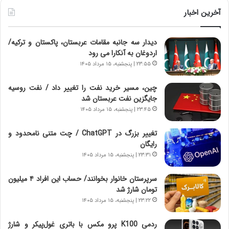
ط
ط
و
ر
آخرین اخبار
ل
ا
ت
ب
دیدار سه جانبه مقامات عربستان، پاکستان و ترکیه/
ا
ر
اردوغان به آنکارا می رود
ر
ت
ی
و
۲۳:۵۵ | پنجشنبه، ۱۵ مرداد ۱۴۰۵
خ
ر
ا
م
چین، مسیر خرید نفت را تغییر داد / نفت روسیه
ی
د
جایگزین نفت عربستان شد
ر
ر
۲۳:۴۵ | پنجشنبه، ۱۵ مرداد ۱۴۰۵
ا
ا
ن
ق
تغییر بزرگ در ChatGPT / چت متنی نامحدود و
،
ت
رایگان
ه
ص
۲۳:۳۱ | پنجشنبه، ۱۵ مرداد ۱۴۰۵
ی
ا
چ
د
سرپرستان خانوار بخوانند/ حساب این افراد ۴ میلیون
گ
ا
تومان شارژ شد
ا
ی
۲۳:۲۲ | پنجشنبه، ۱۵ مرداد ۱۴۰۵
ه
ر
ج
ا
ردمی K100 پرو مکس با باتری غول‌پیکر و شارژ
ز
ن