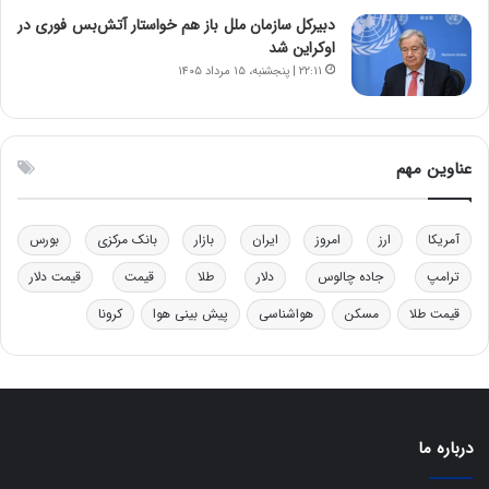
ل
ر
دبیرکل سازمان ملل باز هم خواستار آتش‌بس فوری در
چ
ف
اوکراین شد
ن
ت
۲۲:۱۱ | پنجشنبه، ۱۵ مرداد ۱۴۰۵
ی
ه
ن
ا
ق
س
د
ت
عناوین مهم
ر
ت
ی
ب
آمریکا
ارز
امروز
ایران
بازار
بانک مرکزی
بورس
ا
ترامپ
جاده چالوس
دلار
طلا
قیمت
قیمت دلار
ی
س
قیمت طلا
مسکن
هواشناسی
پیش بینی هوا
کرونا
ت
د
درباره ما