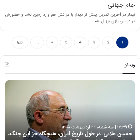
جام جهانی
نیمار در آخرین تمرین پیش از دیدار با مراکش هم وارد زمین نشد و حضورش
در دومین بازی برزیل هم…
1
2
3
4
5
»
...
انتها
ویدئو
ه
خ
ش
س
د
ا
ا
ر
ر
ت
د
ب
ر
ه
خ
۲۲:۳۰ | چهارشنبه، ۹ اردیبهشت ۱۴۰۵
ب
ب
هشدار درباره خطر ابرتورم در اقتصاد ایران | اعتماد مردم
ح
ا
خ