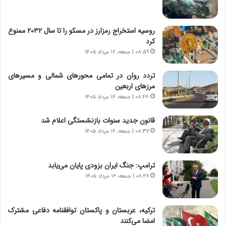
ی
ا
ر
ی
ا
ر
روسیه استخراج رمزارز در مسکو را تا سال ۲۰۳۲ ممنوع
ن
ا
کرد
|
ن
ا
۰۸:۵۹ | جمعه، ۱۶ مرداد ۱۴۰۵
د
ع
ر
ت
پ
تردد روان در تمامی محورهای شمالی و مسیرهای
م
ی
مرزهای اربعین
ا
ح
۰۸:۴۶ | جمعه، ۱۶ مرداد ۱۴۰۵
د
م
م
ل
قانون جدید سنوات بازنشستگی اعلام شد
ر
ه
۰۸:۳۷ | جمعه، ۱۶ مرداد ۱۴۰۵
د
آ
م
م
ه
ر
ترامپ: جنگ ایران بزودی پایان می‌یابد
ن
ی
۰۸:۲۷ | جمعه، ۱۶ مرداد ۱۴۰۵
و
ک
ز
ا
ا
ی
ترکیه، عربستان و پاکستان توافقنامه دفاعی مشترک
ز
ی
امضا می‌کنند
ب
–