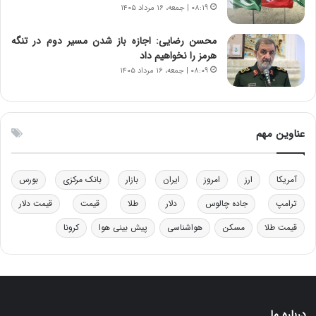
۰۸:۱۹ | جمعه، ۱۶ مرداد ۱۴۰۵
ی
ص
ن
ه
ن
ی
محسن رضایی: اجازه باز شدن مسیر دوم در تنگه
ر
و
هرمز را نخواهیم داد
ف
ن
۰۸:۰۹ | جمعه، ۱۶ مرداد ۱۴۰۵
ت
ی
ه
|
ا
د
س
ب
عناوین مهم
ت
ی
ر
ک
آمریکا
ارز
امروز
ایران
بازار
بانک مرکزی
بورس
ل
ا
ترامپ
جاده چالوس
دلار
طلا
قیمت
قیمت دلار
ت
قیمت طلا
مسکن
هواشناسی
پیش بینی هوا
کرونا
ا
ق
ا
ی
ر
ا
درباره ما