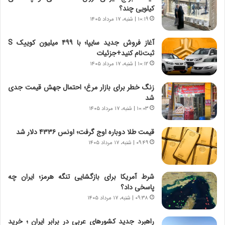
کیلویی چند؟
ب
ا
ر
۱۰:۱۹ | شنبه، ۱۷ مرداد ۱۴۰۵
ی
ن
ن
ا
ج
آغاز فروش جدید سایپا؛ با ۴۹۹ میلیون کوییک S
م
ن
ثبت‌نام کنید+جزئیات
ه
گ
۱۰:۱۲ | شنبه، ۱۷ مرداد ۱۴۰۵
ج
،
د
ن
زنگ خطر برای بازار مرغ؛ احتمال جهش قیمت جدی
ی
ت
شد
د
و
۱۰:۰۳ | شنبه، ۱۷ مرداد ۱۴۰۵
ا
ا
ی
ن
قیمت طلا دوباره اوج گرفت؛ اونس ۴۳۳۶ دلار شد
ر
س
۰۹:۴۹ | شنبه، ۱۷ مرداد ۱۴۰۵
ا
ت
ن‌
ه
خ
د
شرط آمریکا برای بازگشایی تنگه هرمز؛ ایران چه
و
ر
پاسخی داد؟
د
م
۰۹:۳۸ | شنبه، ۱۷ مرداد ۱۴۰۵
ر
ق
و
ا
ب
ب
راهبرد جدید کشورهای عربی در برابر ایران ؛ خرید