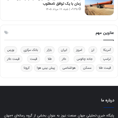
ر
ل
زمان با یک توافق نامطلوب
ا
چ
۰۹:۳۵ | شنبه، ۱۷ مرداد ۱۴۰۵
ی
ن
ت
ی
و
ن
ل
ق
عناوین مهم
ی
د
د
ر
خ
ت
آمریکا
ارز
امروز
ایران
بازار
بانک مرکزی
بورس
و
ی
د
ب
ترامپ
جاده چالوس
دلار
طلا
قیمت
قیمت دلار
ر
ا
قیمت طلا
مسکن
هواشناسی
پیش بینی هوا
کرونا
و
ی
ه
س
ا
ت
ی
د
ب
ا
درباره ما
ک
ی
ف
پایگاه خبری-تحلیلی جهان صنعت نیوز به عنوان بخشی از گروه رسانه‌ای «جهان