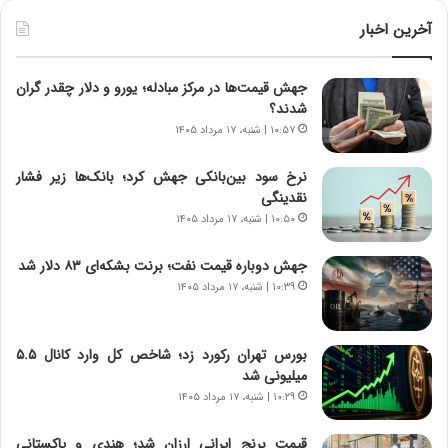
ی
ط
ن
و
آخرین اخبار
د
ل
ه
ت
جهش قیمت‌ها در مرکز مبادله؛ یورو و دلار چقدر گران
ا
ا
شدند؟
ی
ر
ر
ی
۱۰:۵۷ | شنبه، ۱۷ مرداد ۱۴۰۵
ا
خ
ن‌
ا
نرخ سود بین‌بانکی جهش کرد؛ بانک‌ها زیر فشار
خ
ی
نقدینگی
و
ر
۱۰:۵۰ | شنبه، ۱۷ مرداد ۱۴۰۵
د
ا
ر
ن
جهش دوباره قیمت نفت؛ برنت بشکه‌ای ۸۳ دلار شد
و
،
۱۰:۳۹ | شنبه، ۱۷ مرداد ۱۴۰۵
ر
ه
و
ی
ش
چ
بورس تهران رکورد زد؛ شاخص کل وارد کانال ۵.۵
ن
گ
میلیونی شد
ا
ا
۱۰:۲۹ | شنبه، ۱۷ مرداد ۱۴۰۵
س
ه
ت
ج
قیمت برنج ایرانی ارزان شد؛ هندی و پاکستانی
|
ز