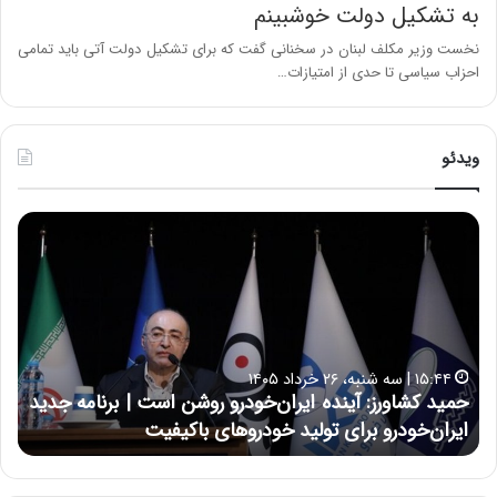
به تشکیل دولت خوشبینم
نخست وزیر مکلف لبنان در سخنانی گفت که برای تشکیل دولت آتی باید تمامی
احزاب سیاسی تا حدی از امتیازات…
ویدئو
ح
ح
م
س
ی
ی
د
ن
ک
ع
ش
ل
ا
ا
۱۵:۴۴ | سه شنبه، ۲۶ خرداد ۱۴۰۵
و
ی
حمید کشاورز: آینده ایران‌خودرو روشن است | برنامه جدید
ح
ر
ی
ایران‌خودرو برای تولید خودروهای باکیفیت
ن
ز
:
:
د
آ
ر