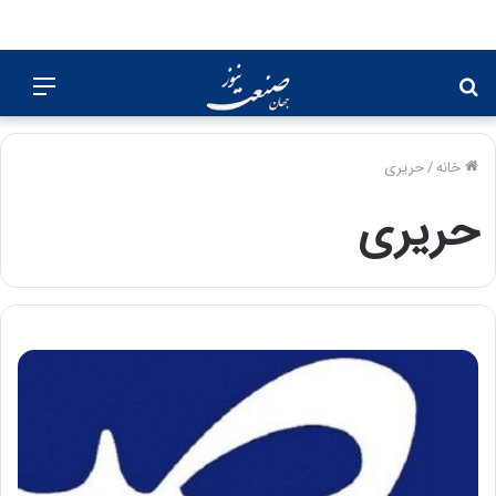
جستجو
منو
برای
خانه
/
حریری
حریری