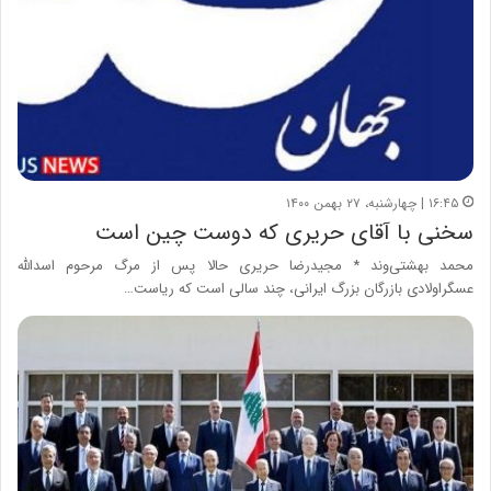
۱۶:۴۵ | چهارشنبه، ۲۷ بهمن ۱۴۰۰
سخنی با آقای حریری که دوست چین است
محمد بهشتی‌وند * مجیدرضا حریری حالا پس از مرگ مرحوم اسدالله
عسگراولادی بازرگان بزرگ ایرانی‌، چند سالی است که ریاست…