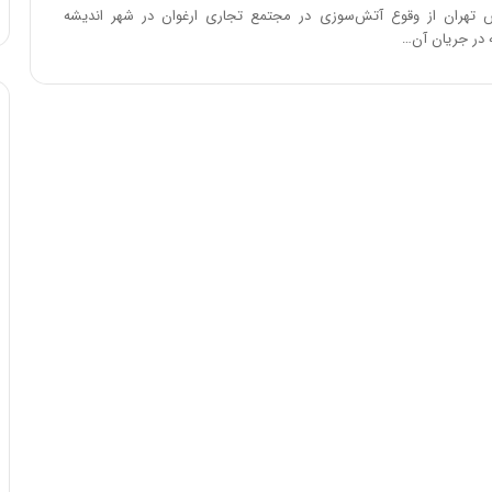
:
 تهران از وقوع آتش‌سوزی در مجتمع تجاری ارغوان در شهر اندیشه
آ
ه در جریان آن…
ی
ن
د
ه
ا
ی
ر
ا
ن‌
خ
و
د
ر
و
ر
و
ش
ن
ا