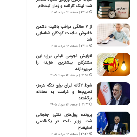
ه
ر
شد؛ لینک کارنامه و زمان ثبت‌نام
ج
ا
۲۳:۰۲ | جمعه، ۱۶ مرداد ۱۴۰۵
ز
ن
ا
|
از ۷ سالگی مراقب باشید؛ دشمن
ی
ا
خاموش سلامت کودکان شناسایی
ن
ع
شد
ج
ت
ن
۲۳:۰۰ | جمعه، ۱۶ مرداد ۱۴۰۵
م
گ
ا
افزایش نجومی قبض برق؛ این
،
د
مشترکان بیشترین هزینه را
ن
م
می‌پردازند
ت
ر
۲۲:۵۲ | جمعه، ۱۶ مرداد ۱۴۰۵
و
د
ا
شرط ۲گانه ایران برای تنگه هرمز؛
م
ن
تحریم‌ها و غرامت به معادله
ه
س
برگشتند
ن
ت
و
۲۲:۳۳ | جمعه، ۱۶ مرداد ۱۴۰۵
ه
ز
پرونده پول‌های نفتی جنجالی
د
ا
شد؛ وزیر نفت در یک‌قدمی
ر
ز
استیضاح
م
ب
۲۲:۲۶ | جمعه، ۱۶ مرداد ۱۴۰۵
ق
ی