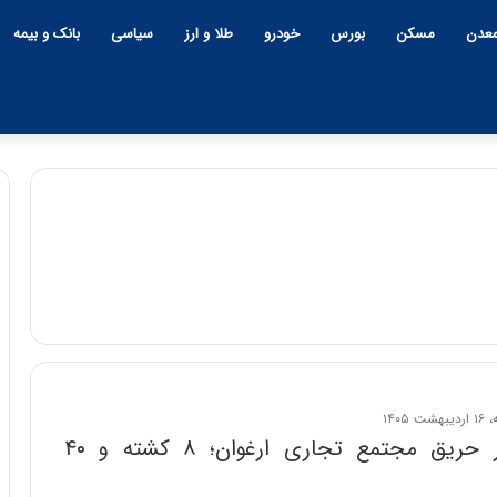
عدن
مسکن
بورس
خودرو
طلا و ارز
سیاسی
بانک و بیمه
ح
م
ی
د
۱۵:۴۴ | سه شنبه، ۲۶ خرداد ۱۴۰۵
ک
حمید کشاورز: آینده ایران‌خودر
ش
روشن است | برنامه جدید
ا
و
آخرین آمار حریق مجتمع تجاری ارغوان؛ ۸ کشته و ۴۰
ورمیانه؛ بازنده
ایران‌خودرو برای تولید خودروها
ر
رگ؟
باکیفیت
ز