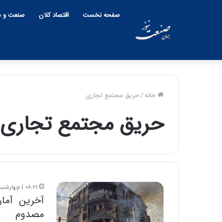
صفحه نخست
اقتصاد کلان
صنعت و م
خانه
/
حریق مجتمع تجاری
حریق مجتمع تجاری
چ
ی
ن
و
ب
ح
ر
۰۸:۲۱ | چهارشنبه، ۱۶ اردیبهشت ۱۴۰۵
۱۲:۱۸ | دوشنبه، ۱۸ اسفند ۱۴۰۴
ا
چین و بحران خا
ن
مصدوم
پنهان یا برنده بز
خ