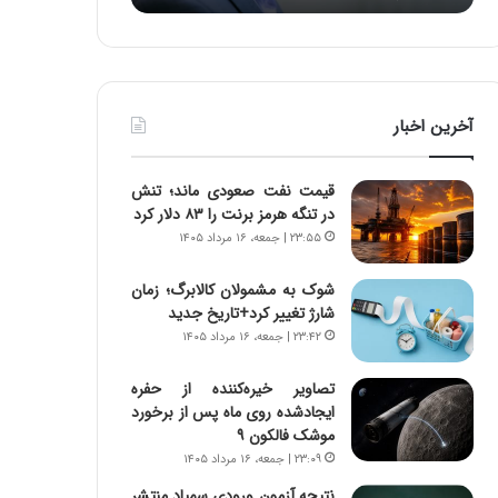
د
ه
ر
خ
ط
ط
و
ر
ل
ا
آخرین اخبار
ت
ب
ا
ر
ر
ت
قیمت نفت صعودی ماند؛ تنش
ی
و
در تنگه هرمز برنت را ۸۳ دلار کرد
خ
ر
۲۳:۵۵ | جمعه، ۱۶ مرداد ۱۴۰۵
ا
م
ی
د
شوک به مشمولان کالابرگ؛ زمان
ر
ر
شارژ تغییر کرد+تاریخ جدید
ا
ا
۲۳:۴۲ | جمعه، ۱۶ مرداد ۱۴۰۵
ن
ق
،
ت
ه
ص
تصاویر خیره‌کننده از حفره
ی
ا
ایجادشده روی ماه پس از برخورد
چ
د
موشک فالکون ۹
گ
ا
۲۳:۰۹ | جمعه، ۱۶ مرداد ۱۴۰۵
ا
ی
نتیجه آزمون ورودی سمپاد منتشر