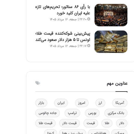
ا
ن
با رأی ۸۶ سناتور؛ تحریم‌های تازه
ب
ن
علیه ایران کلید خورد
ل
ر
۲۲:۲۰ | جمعه، ۱۶ مرداد ۱۴۰۵
چ
ف
ن
ت
پیش‌بینی شوکه‌کننده قیمت طلا؛
ی
ه
اونس تا ۵ هزار دلار صعود می‌کند
ن
ا
۲۲:۱۷ | جمعه، ۱۶ مرداد ۱۴۰۵
ق
س
د
ت
ر
ت
ی
ب
عناوین مهم
ا
ی
س
آمریکا
ارز
امروز
ایران
بازار
ت
د
بانک مرکزی
بورس
ترامپ
جاده چالوس
دلار
طلا
قیمت
قیمت دلار
قیمت طلا
مسکن
هواشناسی
پیش بینی هوا
کرونا