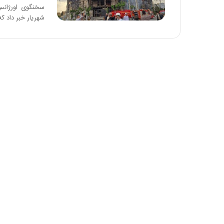
ا
سخنگوی اورژانس
و
شهریار خبر داد ک
ر
م
ی
ا
ن
ه
؛
ب
ا
ز
ن
د
ه
پ
ن
ه
ا
ن
ی