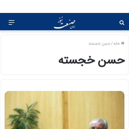
جستجو
منو
برای
خانه
/
حسن خجسته
حسن خجسته