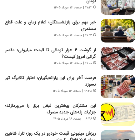
تومان
ر
ه
۱۷:۲۲ | جمعه، ۱۶ مرداد ۱۴۰۵
و
ی
ش
چ
خبر مهم برای بازنشستگان؛ اعلام زمان و علت قطع
ن
گ
مستمری
ا
ا
۱۷:۱۳ | جمعه، ۱۶ مرداد ۱۴۰۵
س
ه
ت
ج
از گوشت ۴ هزار تومانی تا قیمت میلیونی؛ مقصر
|
ز
گرانی امروز کیست؟
ب
ا
ر
۱۷:۰۰ | جمعه، ۱۶ مرداد ۱۴۰۵
ی
ن
ن
ا
ج
فرصت آخر برای این یارانه‌بگیران؛ اعتبار کالابرگ تیر
م
ن
نسوزد
ه
گ
۱۶:۴۸ | جمعه، ۱۶ مرداد ۱۴۰۵
ج
،
د
ن
این مشترکان بیشترین قبض برق را می‌پردازند؛
ی
ت
جزئیات پله‌های جدید مصرف
د
و
۱۶:۳۶ | جمعه، ۱۶ مرداد ۱۴۰۵
ا
ا
ی
ن
ریزش میلیونی قیمت خودرو در یک روز؛ تارا، شاهین
ر
س
و پژو ۲۰۷ غافلگیر کردند