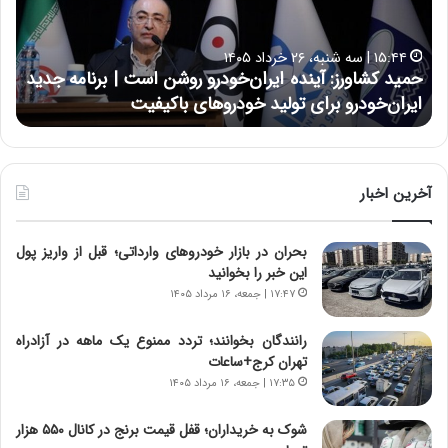
ک
ع
ش
ل
ا
ا
۱۵:۴۴ | سه شنبه، ۲۶ خرداد ۱۴۰۵
و
ی
حمید کشاورز: آینده ایران‌خودرو روشن است | برنامه جدید
ح
ر
ی
ایران‌خودرو برای تولید خودروهای باکیفیت
ن
ز
:
:
د
آ
ر
ی
ط
ن
و
آخرین اخبار
د
ل
ه
ت
بحران در بازار خودروهای وارداتی؛ قبل از واریز پول
ا
ا
این خبر را بخوانید
ی
ر
ر
ی
۱۷:۴۷ | جمعه، ۱۶ مرداد ۱۴۰۵
ا
خ
ن‌
ا
رانندگان بخوانند؛ تردد ممنوع یک ماهه در آزادراه
خ
ی
تهران کرج+ساعات
و
ر
۱۷:۳۵ | جمعه، ۱۶ مرداد ۱۴۰۵
د
ا
ر
ن
شوک به خریداران؛ قفل قیمت برنج در کانال ۵۵۰ هزار
و
،