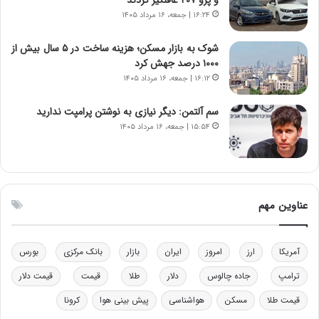
ا
ت
۱۶:۲۴ | جمعه، ۱۶ مرداد ۱۴۰۵
ن‌
ه
خ
د
شوک به بازار مسکن؛ هزینه ساخت در ۵ سال بیش از
و
ر
۱۰۰۰ درصد جهش کرد
د
م
۱۶:۱۲ | جمعه، ۱۶ مرداد ۱۴۰۵
ر
ق
و
ا
ب
ب
سم آلتمن: دیگر نیازی به نوشتن پرامپت ندارید
ر
ل
۱۵:۵۴ | جمعه، ۱۶ مرداد ۱۴۰۵
ا
چ
ی
ن
ت
ی
و
ن
ل
ق
عناوین مهم
ی
د
د
ر
خ
ت
آمریکا
ارز
امروز
ایران
بازار
بانک مرکزی
بورس
و
ی
د
ب
ترامپ
جاده چالوس
دلار
طلا
قیمت
قیمت دلار
ر
ا
قیمت طلا
مسکن
هواشناسی
پیش بینی هوا
کرونا
و
ی