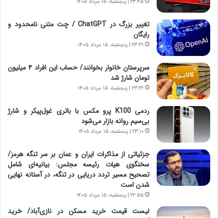
۲۳:۴۵ | پنجشنبه، ۱۵ مرداد ۱۴۰۵
د
ا
ر
ن
تغییر بزرگ در ChatGPT / چت متنی نامحدود و
و
،
رایگان
ر
ه
۲۳:۳۱ | پنجشنبه، ۱۵ مرداد ۱۴۰۵
و
ی
ش
چ
سرپرستان خانوار بخوانند/ حساب این افراد ۴ میلیون
ن
گ
تومان شارژ شد
ا
ا
۲۳:۲۲ | پنجشنبه، ۱۵ مرداد ۱۴۰۵
س
ه
ت
ج
ردمی K100 پرو مکس با باتری غول‌پیکر و شارژ
|
ز
بی‌سیم روانه بازار می‌شود
ب
ا
ر
۲۳:۱۰ | پنجشنبه، ۱۵ مرداد ۱۴۰۵
ی
ن
ن
ا
ج
جزئیاتی از مذاکرات ایران و عمان بر سر تنگه هرمز/
م
ن
سخنگوی هیات رئیسه مجلس: بیانیه‌ای شامل
ه
گ
تصحیح مسیر تردد دریایی در تنگه، در آستانه نهایی
ج
،
شدن است
د
ن
۲۲:۵۵ | پنجشنبه، ۱۵ مرداد ۱۴۰۵
ی
ت
لیست قیمت خرید مسکن در نازی‌آباد/ خرید
د
و