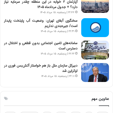
آپارتمان ۲ خوابه در این منطقه چقدر سرمایه نیاز
ا
ا
دارد؟ + جدول مردادماه ۱۴۰۵
ی
ن
۲۲:۴۶ | پنجشنبه، ۱۵ مرداد ۱۴۰۵
ر
س
ا
ت
سخنگوی آبفای تهران: وضعیت آب پایتخت پایدار
ن‌
ه
است/ جیره‌بندی نداریم
خ
د
۲۲:۳۱ | پنجشنبه، ۱۵ مرداد ۱۴۰۵
و
ر
د
م
سامانه‌های تامین اجتماعی بدون قطعی و اختلال در
ر
ق
دسترس است
و
ا
۲۲:۲۲ | پنجشنبه، ۱۵ مرداد ۱۴۰۵
ب
ب
ر
ل
دبیرکل سازمان ملل باز هم خواستار آتش‌بس فوری در
ا
چ
اوکراین شد
ی
ن
۲۲:۱۱ | پنجشنبه، ۱۵ مرداد ۱۴۰۵
ت
ی
و
ن
ل
ق
ی
د
عناوین مهم
د
ر
خ
ت
و
ی