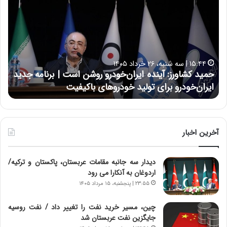
م
س
ی
ی
د
ن
ک
ع
ش
ل
ا
ا
۱۵:۴۴ | سه شنبه، ۲۶ خرداد ۱۴۰۵
و
ی
حمید کشاورز: آینده ایران‌خودرو روشن است | برنامه جدید
ح
ر
ی
ایران‌خودرو برای تولید خودروهای باکیفیت
ن
ز
:
:
د
آ
ر
ی
ط
ن
و
آخرین اخبار
د
ل
ه
ت
دیدار سه جانبه مقامات عربستان، پاکستان و ترکیه/
ا
ا
اردوغان به آنکارا می رود
ی
ر
ر
ی
۲۳:۵۵ | پنجشنبه، ۱۵ مرداد ۱۴۰۵
ا
خ
ن‌
ا
چین، مسیر خرید نفت را تغییر داد / نفت روسیه
خ
ی
جایگزین نفت عربستان شد
و
ر