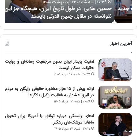
۱۷:۳۹ | سه شنبه، ۲۲ اردیبهشت ۱۴۰۵
ی
ب
حسین علایی: در طول تاریخ ایران، هیچگاه جز این جنگ،
ه
ی
ا
نتوانسته در مقابل چنین قدرتی بایستد
ه
:
ر
د
ه
ر
خ
ط
ط
و
ر
آخرین اخبار
ل
ا
ت
ب
امنیت پایدار ایران بدون مرجعیت رسانه‌ای و روایت
ا
ر
حقیقت ممکن نیست
ر
ت
ی
و
۲۰:۳۳ | شنبه، ۱۷ مرداد ۱۴۰۵
خ
ر
ا
م
ارائه بیش از ۱۵ هزار مشاوره حقوقی رایگان به مردم
ی
د
در البرز؛ هشدار به فعالیت وکیل بلاگرها
ر
ر
۲۰:۲۴ | شنبه، ۱۷ مرداد ۱۴۰۵
ا
ا
ن
ق
ادعای زلنسکی درباره توافق با آمریکا برای تحویل
،
ت
ماهانه موشک‌های رهگیر
ه
ص
۲۰:۱۷ | شنبه، ۱۷ مرداد ۱۴۰۵
ی
ا