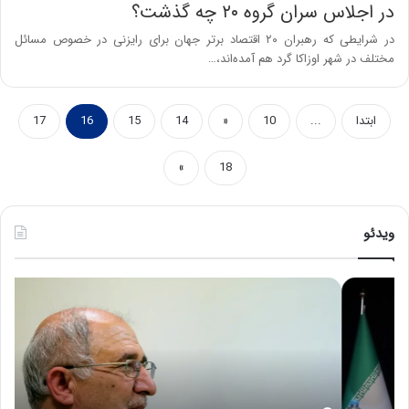
در اجلاس سران گروه ۲۰ چه گذشت؟
در شرایطی که رهبران ۲۰ اقتصاد برتر جهان برای رایزنی در خصوص مسائل
مختلف در شهر اوزاکا گرد هم آمده‌اند،…
ابتدا
...
10
«
14
15
16
17
»
18
ویدئو
ح
ه
س
ش
ی
د
ن
ا
ع
ر
ل
د
ا
ر