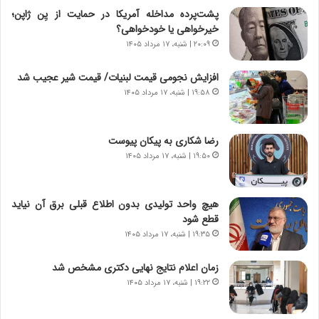
چ
د
پشت‌پرده مداخله آمریکا در حمایت از یِن ژاپن؛
گ
ا
خیرخواهی یا خودخواهی؟
ا
ی
۲۰:۰۹ | شنبه، ۱۷ مرداد ۱۴۰۵
ه
ر
ج
ا
افزایش نجومی قیمت لبنیات/ قیمت شیر عجیب شد
ز
ن
ا
۱۹:۵۸ | شنبه، ۱۷ مرداد ۱۴۰۵
|
ی
ا
ن
ع
ج
ت
رضا شکاری به پیکان پیوست
ن
م
۱۹:۵۰ | شنبه، ۱۷ مرداد ۱۴۰۵
گ
ا
،
د
ن
م
هیچ واحد تولیدی بدون اطلاع قبلی برق آن نیاید
ت
ر
قطع شود
و
د
۱۹:۳۵ | شنبه، ۱۷ مرداد ۱۴۰۵
ا
م
ن
ه
زمان اعلام نتایج نهایی دکتری مشخص شد
س
ن
۱۹:۲۲ | شنبه، ۱۷ مرداد ۱۴۰۵
ت
و
ه
ز
د
ا