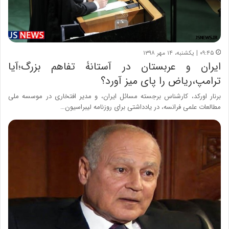
۰۹:۴۵ | یکشنبه، ۱۴ مهر ۱۳۹۸
ایران و عربستان در آستانۀ تفاهم بزرگ؛آیا
ترامپ،ریاض را پای میز آورد؟
برنار اورکد، کارشناس برجسته مسائل ایران، و مدیر افتخاری در موسسه ملی
مطالعات علمی فرانسه، در یادداشتی برای روزنامه لیبراسیون…