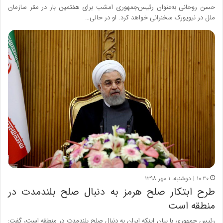
حسن روحانی به‌عنوان رئیس‌جمهوری امشب برای هفتمین بار در مقر سازمان
ملل در نیویورک سخنرانی خواهد کرد. او در حالی…
۱۰:۳۰ | دوشنبه، ۱ مهر ۱۳۹۸
طرح ابتکار صلح هرمز به دنبال صلح بلندمدت در
منطقه است
رئیس جمهوری با بیان اینکه ایران به دنبال صلح بلندمدت در منطقه است، گفت: