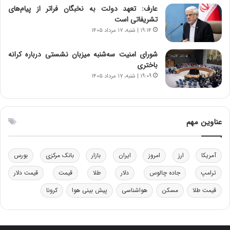
عارف: تعهد دولت به نخبگان فراتر از پیام‎‌های
ر
ز
تشریفاتی است
م
ب
۱۹:۱۴ | شنبه، ۱۷ مرداد ۱۴۰۵
ق
ی
ا
ن
ب
ن
شورای امنیت سه‌شنبه میزبان نشستی درباره کرانه
ل
ر
باختری
چ
ف
۱۹:۰۹ | شنبه، ۱۷ مرداد ۱۴۰۵
ن
ت
ی
ه
ن
ا
ق
س
عناوین مهم
د
ت
ر
ت
آمریکا
ارز
امروز
ایران
بازار
بانک مرکزی
بورس
ی
ب
ترامپ
جاده چالوس
دلار
طلا
قیمت
قیمت دلار
ا
قیمت طلا
مسکن
هواشناسی
پیش بینی هوا
کرونا
ی
س
ت
د