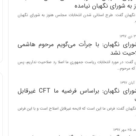
به شورای نگهبان نیامده
ا
ب
گهبان گفت: طرح استانی شدن انتخابات مجلس هنوز به شورای نگهبان
ل
.
چ
ن
ی
رای نگهبان: با جرأت می‌گویم مرحوم هاشمی
ن
ق
احیت نشد
د
 گفت: در مورد انتخابات ریاست جمهوری ما اصلا رد صلاحیت نداریم، پس
ر
 که مرحوم…
ت
ی
ب
ا
سخنگوی شورای نگهبان: براساس فرضیه ما CFT غیرقابل
ی
س
ت
هبان گفت: فرض ما این است که لایحه غیرقابل اصلاح است و با این فرض
د