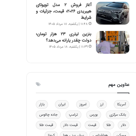
آغاز فروش ۲ مدل تویوتای
ن
ه
هیبریدی ۲۰۲۶؛ قیمت، جزئیات و
ن
ی
شرایط
ر
و
۱۱:۴۸ | یکشنبه، ۱۸ مرداد ۱۴۰۵
ف
ن
ت
ی
بنزین لیتری ۲۳ هزار تومان؛
ه
|
دولت چقدر یارانه می‌دهد؟
ا
د
۱۱:۳۹ | یکشنبه، ۱۸ مرداد ۱۴۰۵
س
ب
ت
ی
ر
ک
ل
ا
عناوین مهم
ت
ا
ق
آمریکا
ارز
امروز
ایران
بازار
ا
ی
بانک مرکزی
بورس
ترامپ
جاده چالوس
ر
دلار
طلا
قیمت
قیمت دلار
قیمت طلا
ا
ن
مسکن
هواشناسی
پیش بینی هوا
کرونا