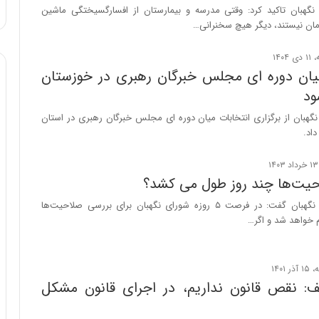
د
گهبان تاکید کرد: وقتی مدرسه و بیمارستان از افسارگسیختگی ماشین
ر
مان نیستند، دیگر هیچ سخنرانی…
ط
و
ل
یان دوره ای مجلس خبرگان رهبری در خوزستان
ت
ود
ا
ر
هبان از برگزاری انتخابات میان دوره ای مجلس خبرگان رهبری در استان
ی
اد.
خ
ا
ی
یت‌ها چند روز طول می کشد؟
ر
ا
سخنگوی شورای نگهبان گفت: در فرصت ۵ روزه شورای نگهبان برای بررسی صلاحیت‌ها
ن
م خواهد شد و اگر…
،
ه
ی
چ
: نقص قانون نداریم، در اجرای قانون مشکل
گ
ا