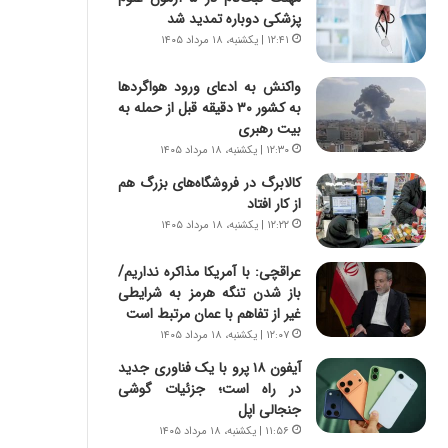
ر
ی
پزشکی دوباره تمدید شد
ا
ر
۱۲:۴۱ | یکشنبه، ۱۸ مرداد ۱۴۰۵
ن
ا
|
ن
واکنش به ادعای ورود هواگردها
ا
د
به کشور ۳۰ دقیقه قبل از حمله به
ع
ر
بیت رهبری
ت
پ
م
۱۲:۳۰ | یکشنبه، ۱۸ مرداد ۱۴۰۵
ی
ا
ح
کالابرگ در فروشگاه‌های بزرگ هم
د
م
از کار افتاد
م
ل
۱۲:۲۲ | یکشنبه، ۱۸ مرداد ۱۴۰۵
ر
ه
د
آ
عراقچی: با آمریکا مذاکره نداریم/
م
م
باز شدن تنگه هرمز به شرایطی
ه
ر
غیر از تفاهم با عمان مرتبط است
ن
ی
۱۲:۰۷ | یکشنبه، ۱۸ مرداد ۱۴۰۵
و
ک
ز
ا
آیفون ۱۸ پرو با یک فناوری جدید
ا
ی
در راه است؛ جزئیات گوشی
ز
ی
جنجالی اپل
ب
–
۱۱:۵۶ | یکشنبه، ۱۸ مرداد ۱۴۰۵
ی
ص