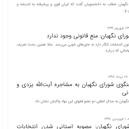
ه
هبان خطاب به دانشجویان گفت که ایران قوی و پیشرفته به اندیشه و
ج
 و…
ز
ا
ی
ن
ای نگهبان: منع قانونی وجود ندارد
ج
ن
ن انتخابات انگار دارد به جای‌های خوبی می‌رسد. مثلا همین بحث تعریف
گ
ماتی که درباره…
،
ن
ت
و
ا
وی شورای نگهبان به مشاجره آیت‌الله یزدی و
ن
نی
س
ت
هبان به جدال لفظی دو عضو فقهای این نهاد واکنش نشان داد.
ه
د
ر
م
رای نگهبان: مصوبه استانی شدن انتخابات
ق