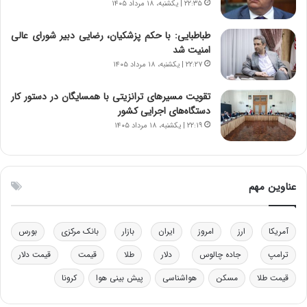
۲۲:۳۵ | یکشنبه، ۱۸ مرداد ۱۴۰۵
ه
ز
د
ا
طباطبایی: با حکم پزشکیان، رضایی دبیر شورای عالی
ر
ز
امنیت شد
م
ب
۲۲:۲۷ | یکشنبه، ۱۸ مرداد ۱۴۰۵
ق
ی
ا
ن
ب
ن
تقویت مسیرهای ترانزیتی با همسایگان در دستور کار
ل
ر
دستگاه‌های اجرایی کشور
چ
ف
۲۲:۱۹ | یکشنبه، ۱۸ مرداد ۱۴۰۵
ن
ت
ی
ه
ن
ا
ق
س
عناوین مهم
د
ت
ر
ت
آمریکا
ارز
امروز
ایران
بازار
بانک مرکزی
بورس
ی
ب
ترامپ
جاده چالوس
دلار
طلا
قیمت
قیمت دلار
ا
قیمت طلا
مسکن
هواشناسی
پیش بینی هوا
کرونا
ی
س