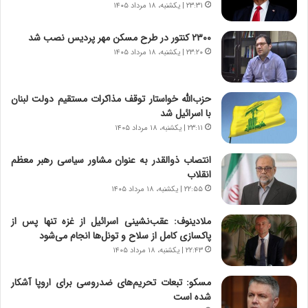
۲۳:۳۱ | یکشنبه، ۱۸ مرداد ۱۴۰۵
ی
ا
چ
د
۲۳۰۰ کنتور در طرح مسکن مهر پردیس نصب شد
گ
ا
۲۳:۲۰ | یکشنبه، ۱۸ مرداد ۱۴۰۵
ا
ی
ه
ر
ج
ا
حزب‌الله خواستار توقف مذاکرات مستقیم دولت لبنان
ز
ن
با اسرائیل شد
ا
|
ی
۲۳:۱۱ | یکشنبه، ۱۸ مرداد ۱۴۰۵
ا
ن
ع
ج
ت
انتصاب ذوالقدر به عنوان مشاور سیاسی رهبر معظم
ن
م
انقلاب
گ
ا
۲۲:۵۵ | یکشنبه، ۱۸ مرداد ۱۴۰۵
،
د
ن
م
ملادینوف: عقب‌نشینی اسرائیل از غزه تنها پس از
ت
ر
پاکسازی کامل از سلاح و تونل‌ها انجام می‌شود
و
د
۲۲:۴۳ | یکشنبه، ۱۸ مرداد ۱۴۰۵
ا
م
ن
ه
مسکو: تبعات تحریم‌های ضدروسی برای اروپا آشکار
س
ن
شده است
ت
و