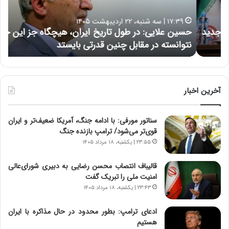
ل
د
ا
ر
۱۷:۳۹ | سه شنبه، ۲۲ اردیبهشت ۱۴۰۵
ی
ب
حسین علایی: در طول تاریخ ایران، هیچگاه جز این جنگ،
ه
ی
ا
نتوانسته در مقابل چنین قدرتی بایستد
ه
:
ر
د
ه
ر
خ
ط
ط
و
ر
آخرین اخبار
ل
ا
ت
ب
سناتور مورفی: با ادامه جنگ، آمریکا ضعیف‌تر و ایران
ا
ر
قوی‌تر می‌شود/ ترامپ بازنده جنگ
ر
ت
ی
و
۲۳:۵۵ | یکشنبه، ۱۸ مرداد ۱۴۰۵
خ
ر
ا
م
قالیباف انتصاب محسن رضایی به دبیری شورای‌عالی
ی
د
امنیت ملی را تبریک گفت
ر
ر
۲۳:۴۳ | یکشنبه، ۱۸ مرداد ۱۴۰۵
ا
ا
ن
ق
ادعای ترامپ: بطور محدود در حال مذاکره با ایران
،
ت
هستیم
ه
ص