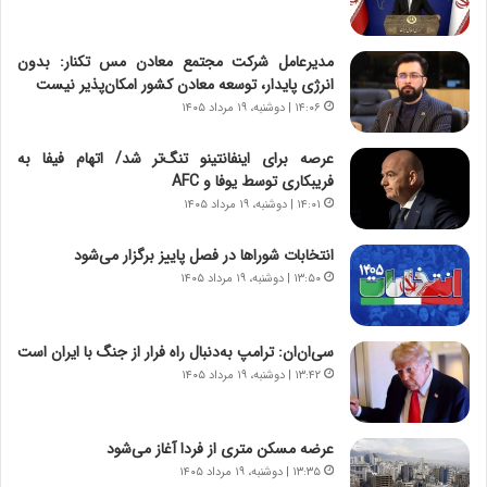
ی
ا
ن
ع
ج
ت
مدیرعامل شرکت مجتمع معادن مس تکنار: بدون
ن
م
انرژی پایدار، توسعه معادن کشور امکان‌پذیر نیست
گ
ا
۱۴:۰۶ | دوشنبه، ۱۹ مرداد ۱۴۰۵
،
د
ن
م
عرصه برای اینفانتینو تنگ‌تر شد/ اتهام فیفا به
ت
ر
فریبکاری توسط یوفا و AFC
و
د
۱۴:۰۱ | دوشنبه، ۱۹ مرداد ۱۴۰۵
ا
م
ن
ه
انتخابات شوراها در فصل پاییز برگزار می‌شود
س
ن
۱۳:۵۰ | دوشنبه، ۱۹ مرداد ۱۴۰۵
ت
و
ه
ز
د
ا
سی‌ان‌ان: ترامپ به‌دنبال راه فرار از جنگ با ایران است
ر
ز
۱۳:۴۲ | دوشنبه، ۱۹ مرداد ۱۴۰۵
م
ب
ق
ی
ا
ن
ب
ن
عرضه مسکن متری از فردا آغاز می‌شود
ل
ر
۱۳:۳۵ | دوشنبه، ۱۹ مرداد ۱۴۰۵