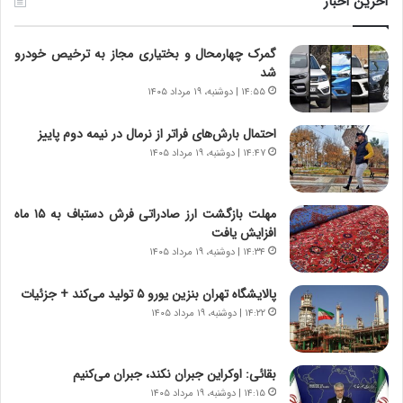
آخرین اخبار
ل
ا
ت
ب
گمرک چهارمحال و بختیاری مجاز به ترخیص خودرو
ا
ر
شد
ر
ت
ی
و
۱۴:۵۵ | دوشنبه، ۱۹ مرداد ۱۴۰۵
خ
ر
ا
م
احتمال بارش‌های فراتر از نرمال در نیمه دوم پاییز
ی
د
۱۴:۴۷ | دوشنبه، ۱۹ مرداد ۱۴۰۵
ر
ر
ا
ا
ن
ق
مهلت بازگشت ارز صادراتی فرش دستباف به ۱۵ ماه
،
ت
افزایش یافت
ه
ص
۱۴:۳۴ | دوشنبه، ۱۹ مرداد ۱۴۰۵
ی
ا
چ
د
پالایشگاه تهران بنزین یورو ۵ تولید می‌کند + جزئیات
گ
ا
۱۴:۲۲ | دوشنبه، ۱۹ مرداد ۱۴۰۵
ا
ی
ه
ر
ج
ا
بقائی: اوکراین جبران نکند، جبران می‌کنیم
ز
ن
ا
۱۴:۱۵ | دوشنبه، ۱۹ مرداد ۱۴۰۵
|