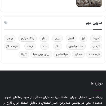
چ
ف
ن
ت
ی
ه
ن
ا
ق
س
عناوین مهم
د
ت
ر
ت
آمریکا
ارز
امروز
ایران
بازار
بانک مرکزی
بورس
ی
ب
ترامپ
جاده چالوس
دلار
طلا
قیمت
قیمت دلار
ا
قیمت طلا
مسکن
هواشناسی
پیش بینی هوا
کرونا
ی
س
ت
د
درباره ما
پایگاه خبری-تحلیلی جهان صنعت نیوز به عنوان بخشی از گروه رسانه‌ای «جهان
صنعت» سعی در پوشش مهم‌ترین اخبار اقتصادی و تحلیل اقتصاد ایران فارغ از