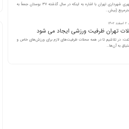
:
معاون خدمات شهری شهرداری تهران با اشاره به اینکه در سال گذشته ۳۷ بوستان جمعاً به
آ
ی
ن
د
لات تهران ظرفیت ورزشی ایجاد می شود
ه
فت: در تلاشیم تا در همه محلات ظرفیت‌های لازم برای ورزش‌های خاص و
ا
یاق به آن‌ها…
ی
ر
ا
ن‌
خ
و
د
ر
و
ر
و
ش
ن
ا