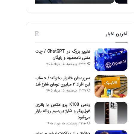
د
ه
ر
خ
ط
ط
و
ر
ل
ا
آخرین اخبار
ت
ب
ا
ر
ر
ت
تغییر بزرگ در ChatGPT / چت
ی
و
متنی نامحدود و رایگان
خ
ر
۲۳:۳۱ | پنجشنبه، ۱۵ مرداد ۱۴۰۵
ا
م
ی
د
سرپرستان خانوار بخوانند/ حساب
ر
ر
این افراد ۴ میلیون تومان شارژ شد
ا
ا
۲۳:۲۲ | پنجشنبه، ۱۵ مرداد ۱۴۰۵
ن
ق
،
ت
ه
ص
ردمی K100 پرو مکس با باتری
ی
ا
غول‌پیکر و شارژ بی‌سیم روانه بازار
چ
د
می‌شود
گ
ا
۲۳:۱۰ | پنجشنبه، ۱۵ مرداد ۱۴۰۵
ا
ی
جزئیاتی از مذاکرات ایران و عمان