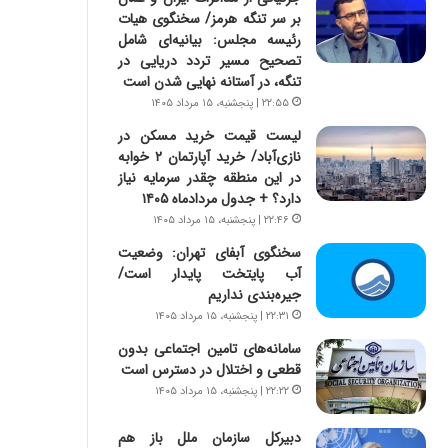
ه
ر
بر سر تنگه هرمز/ سخنگوی هیات
ج
ا
رئیسه مجلس: بیانیه‌ای شامل
ز
ن
تصحیح مسیر تردد دریایی در
ا
|
تنگه، در آستانه نهایی شدن است
ی
ا
۲۲:۵۵ | پنجشنبه، ۱۵ مرداد ۱۴۰۵
ن
ع
ج
ت
لیست قیمت خرید مسکن در
ن
م
نازی‌آباد/ خرید آپارتمان ۲ خوابه
گ
ا
در این منطقه چقدر سرمایه نیاز
،
د
دارد؟ + جدول مردادماه ۱۴۰۵
ن
م
۲۲:۴۶ | پنجشنبه، ۱۵ مرداد ۱۴۰۵
ت
ر
سخنگوی آبفای تهران: وضعیت
و
د
آب پایتخت پایدار است/
ا
م
جیره‌بندی نداریم
ن
ه
۲۲:۳۱ | پنجشنبه، ۱۵ مرداد ۱۴۰۵
س
ن
ت
و
سامانه‌های تامین اجتماعی بدون
ه
ز
قطعی و اختلال در دسترس است
د
ا
۲۲:۲۲ | پنجشنبه، ۱۵ مرداد ۱۴۰۵
ر
ز
م
ب
دبیرکل سازمان ملل باز هم
ق
ی