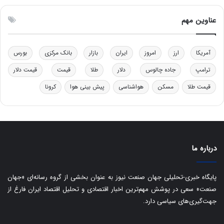
و
ن
ل
ق
عناوین مهم
ی
د
د
ر
خ
ت
آمریکا
ارز
امروز
ایران
بازار
بانک مرکزی
بورس
و
ی
د
ب
ترامپ
جاده چالوس
دلار
طلا
قیمت
قیمت دلار
ر
ا
قیمت طلا
مسکن
هواشناسی
پیش بینی هوا
کرونا
و
ی
ه
س
ا
ت
ی
د
ب
ا
درباره ما
ک
ی
ف
پایگاه خبری-تحلیلی جهان صنعت نیوز به عنوان بخشی از گروه رسانه‌ای «جهان
ی
صنعت» سعی در پوشش مهم‌ترین اخبار اقتصادی و تحلیل اقتصاد ایران فارغ از
ت
جهت‌گیری‌های سیاسی دارد.