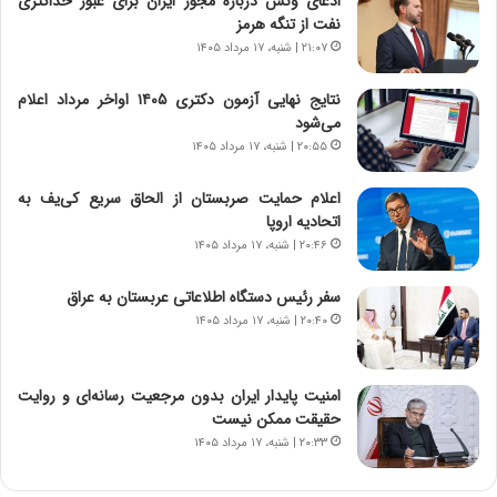
ادعای ونس درباره مجوز ایران برای عبور حداکثری
م
ن
نفت از تنگه هرمز
ه
گ
۲۱:۰۷ | شنبه، ۱۷ مرداد ۱۴۰۵
ج
،
د
ن
نتایج نهایی آزمون دکتری ۱۴۰۵ اواخر مرداد اعلام
ی
ت
می‌شود
د
و
۲۰:۵۵ | شنبه، ۱۷ مرداد ۱۴۰۵
ا
ا
ی
ن
اعلام حمایت صربستان از الحاق سریع کی‌یف به
ر
س
اتحادیه اروپا
ا
ت
۲۰:۴۶ | شنبه، ۱۷ مرداد ۱۴۰۵
ن‌
ه
خ
د
سفر رئیس دستگاه اطلاعاتی عربستان به عراق
و
ر
۲۰:۴۰ | شنبه، ۱۷ مرداد ۱۴۰۵
د
م
ر
ق
و
ا
ب
ب
امنیت پایدار ایران بدون مرجعیت رسانه‌ای و روایت
ر
ل
حقیقت ممکن نیست
ا
چ
۲۰:۳۳ | شنبه، ۱۷ مرداد ۱۴۰۵
ی
ن
ت
ی