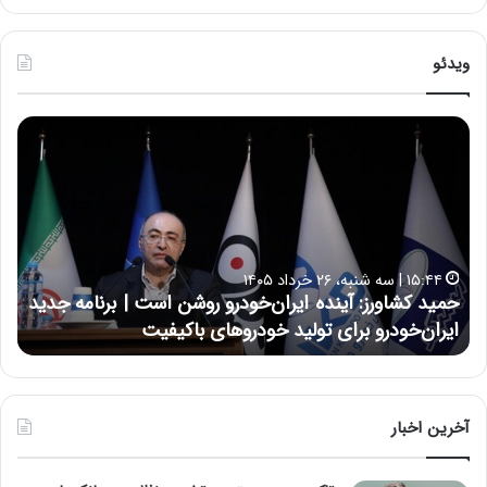
ویدئو
ح
ح
م
س
ی
ی
د
ن
ک
ع
ش
ل
ا
ا
۱۵:۴۴ | سه شنبه، ۲۶ خرداد ۱۴۰۵
و
ی
حمید کشاورز: آینده ایران‌خودرو روشن است | برنامه جدید
ح
ر
ی
ایران‌خودرو برای تولید خودروهای باکیفیت
ن
ز
:
:
د
آ
ر
ی
ط
ن
و
آخرین اخبار
د
ل
ه
ت