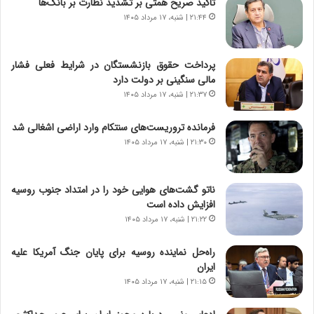
تاکید صریح همتی بر تشدید نظارت بر بانک‌ها
ا
ا
ی
ر
۲۱:۴۴ | شنبه، ۱۷ مرداد ۱۴۰۵
ر
ی
ا
خ
ن‌
ا
پرداخت حقوق بازنشستگان در شرایط فعلی فشار
خ
ی
مالی سنگینی بر دولت دارد
و
ر
۲۱:۳۷ | شنبه، ۱۷ مرداد ۱۴۰۵
د
ا
ر
ن
فرمانده تروریست‌های سنتکام وارد اراضی اشغالی شد
و
،
۲۱:۳۰ | شنبه، ۱۷ مرداد ۱۴۰۵
ر
ه
و
ی
ش
چ
ناتو گشت‌های هوایی خود را در امتداد جنوب روسیه
ن
گ
افزایش داده است
ا
ا
۲۱:۲۲ | شنبه، ۱۷ مرداد ۱۴۰۵
س
ه
ت
ج
راه‌حل نماینده روسیه برای پایان جنگ آمریکا علیه
|
ز
ایران
ب
ا
ر
۲۱:۱۵ | شنبه، ۱۷ مرداد ۱۴۰۵
ی
ن
ن
ا
ج