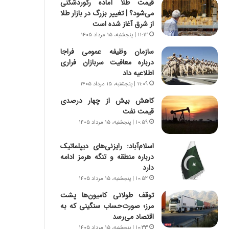
قیمت طلا آماده رکوردشکنی
ه
ر
می‌شود؟ | تغییر بزرگ در بازار طلا
ج
ا
از شرق آغاز شده است
ز
ن
ا
|
۱۱:۱۲ | پنجشنبه، ۱۵ مرداد ۱۴۰۵
ی
ا
سازمان وظیفه عمومی فراجا
ن
ع
درباره معافیت سربازان فراری
ج
ت
اطلاعیه داد
ن
م
۱۱:۰۹ | پنجشنبه، ۱۵ مرداد ۱۴۰۵
گ
ا
،
د
کاهش بیش از چهار درصدی
ن
م
قیمت نفت
ت
ر
۱۰:۵۹ | پنجشنبه، ۱۵ مرداد ۱۴۰۵
و
د
ا
م
اسلام‌آباد: رایزنی‌های دیپلماتیک
ن
ه
درباره منطقه و تنگه هرمز ادامه
س
ن
دارد
ت
و
۱۰:۵۲ | پنجشنبه، ۱۵ مرداد ۱۴۰۵
ه
ز
توقف طولانی کامیون‌ها پشت
د
ا
مرز؛ صورت‌حساب سنگینی که به
ر
ز
اقتصاد می‌رسد
م
ب
ق
ی
۱۰:۳۳ | پنجشنبه، ۱۵ مرداد ۱۴۰۵