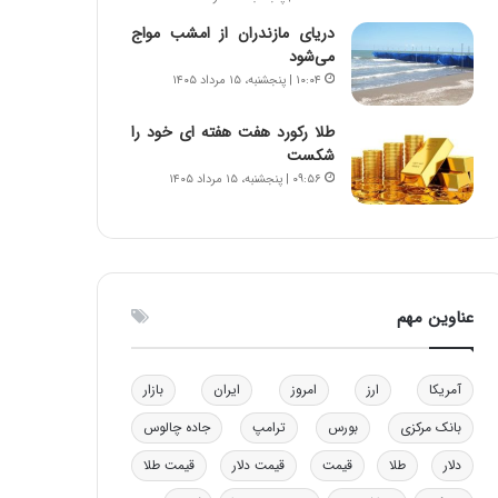
ا
ن
دریای مازندران از امشب مواج
ب
ن
می‌شود
ل
ر
۱۰:۰۴ | پنجشنبه، ۱۵ مرداد ۱۴۰۵
چ
ف
ن
ت
طلا رکورد هفت هفته ای خود را
ی
ه
شکست
ن
ا
۰۹:۵۶ | پنجشنبه، ۱۵ مرداد ۱۴۰۵
ق
س
د
ت
ر
ت
ی
ب
عناوین مهم
ا
ی
س
آمریکا
ارز
امروز
ایران
بازار
ت
د
بانک مرکزی
بورس
ترامپ
جاده چالوس
دلار
طلا
قیمت
قیمت دلار
قیمت طلا