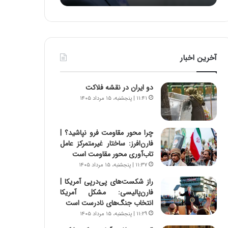
د
ه
ر
خ
ط
ط
و
ر
ل
ا
آخرین اخبار
ت
ب
ا
ر
ر
ت
دو ایران در نقشه فلاکت
ی
و
۱۱:۴۱ | پنجشنبه، ۱۵ مرداد ۱۴۰۵
خ
ر
ا
م
ی
د
چرا محور مقاومت فرو نپاشید؟ |
ر
ر
فارن‌افرز: ساختار غیرمتمرکز عامل
ا
ا
تاب‌آوری محور مقاومت است
ن
ق
۱۱:۳۷ | پنجشنبه، ۱۵ مرداد ۱۴۰۵
،
ت
ه
ص
راز شکست‌های پی‌درپی آمریکا |
ی
ا
فارن‌پالیسی: مشکل آمریکا
چ
د
انتخاب جنگ‌های نادرست است
گ
ا
۱۱:۲۹ | پنجشنبه، ۱۵ مرداد ۱۴۰۵
ا
ی