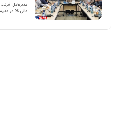
ا
و
مالی 98 در مقایسه با…
ر
م
ی
ا
ن
ه
؛
ب
ا
ز
ن
د
ه
پ
ن
ه
ا
ن
ی