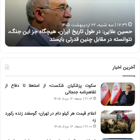
ن
ا
ع
ر
ل
د
ا
ر
۱۷:۳۹ | سه شنبه، ۲۲ اردیبهشت ۱۴۰۵
ی
ب
حسین علایی: در طول تاریخ ایران، هیچگاه جز این جنگ،
ه
ی
ا
نتوانسته در مقابل چنین قدرتی بایستد
ه
:
ر
د
ه
ر
خ
ط
ط
و
ر
آخرین اخبار
ل
ا
ت
ب
سکوت پزشکیان شکست؛ از استعفا تا دفاع از
ا
ر
تفاهم‌نامه جنجالی
ر
ت
ی
و
۲۱:۰۳ | جمعه، ۱۶ مرداد ۱۴۰۵
خ
ر
ا
م
اعلام قیمت هر کیلو دام در تهران؛ گوسفند زنده رکورد
ی
د
زد
ر
ر
۲۱:۰۰ | جمعه، ۱۶ مرداد ۱۴۰۵
ا
ا
ن
ق