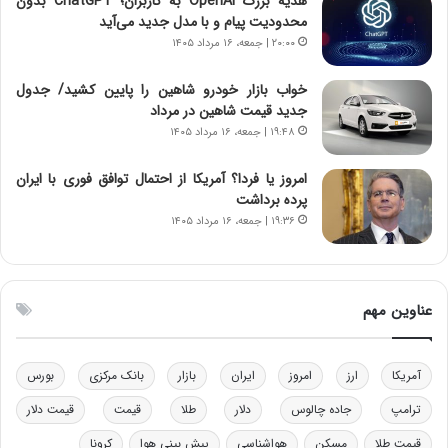
هدیه بزرگ OpenAI به کاربران؛ ChatGPT بدون
س
ن
محدودیت پیام و با مدل جدید می‌آید
ت
و
۲۰:۰۰ | جمعه، ۱۶ مرداد ۱۴۰۵
ه
ز
د
ا
خواب بازار خودرو شاهین را پایین کشید/ جدول
ر
ز
جدید قیمت شاهین در مرداد
م
ب
۱۹:۴۸ | جمعه، ۱۶ مرداد ۱۴۰۵
ق
ی
ا
ن
ب
ن
امروز یا فردا؟ آمریکا از احتمال توافق فوری با ایران
ل
ر
پرده برداشت
چ
ف
۱۹:۳۶ | جمعه، ۱۶ مرداد ۱۴۰۵
ن
ت
ی
ه
ن
ا
ق
س
عناوین مهم
د
ت
ر
ت
آمریکا
ارز
امروز
ایران
بازار
بانک مرکزی
بورس
ی
ب
ترامپ
جاده چالوس
دلار
طلا
قیمت
قیمت دلار
ا
قیمت طلا
مسکن
هواشناسی
پیش بینی هوا
کرونا