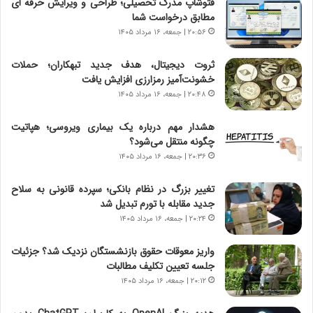
فتوشاپ مدرک تحصیلی؛ طراحی و ویرایش حرفه ای
،
ت
مطابق درخواست شما
ه
ص
۲۰:۵۶ | جمعه، ۱۶ مرداد ۱۴۰۵
ی
ا
چ
د
ثروت دیجیتال، هدف جدید تبهکاران؛ حملات
گ
ا
خشونت‌آمیز رمزارزی افزایش یافت
ا
ی
۲۰:۴۸ | جمعه، ۱۶ مرداد ۱۴۰۵
ه
ر
ج
ا
هشدار مهم درباره یک بیماری ویروسی؛ هپاتیت
ز
ن
چگونه منتقل می‌شود؟
ا
|
ی
۲۰:۳۶ | جمعه، ۱۶ مرداد ۱۴۰۵
ا
ن
ع
ج
ت
تغییر بزرگ در نظام بانکی؛ سپرده قانونی به سلاح
ن
م
جدید مقابله با تورم تبدیل شد
گ
ا
۲۰:۲۴ | جمعه، ۱۶ مرداد ۱۴۰۵
،
د
ن
م
واریز معوقات حقوق بازنشستگان نزدیک شد؟ جزئیات
ت
ر
جلسه تعیین تکلیف مطالبات
و
د
۲۰:۱۲ | جمعه، ۱۶ مرداد ۱۴۰۵
ا
م
ن
ه