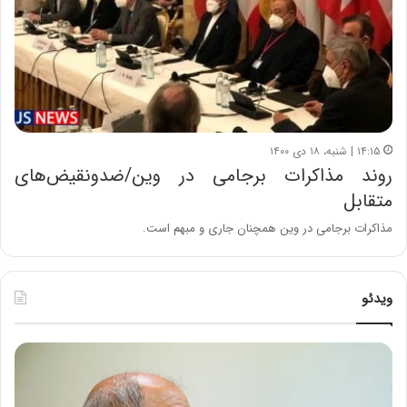
۱۴:۱۵ | شنبه، ۱۸ دی ۱۴۰۰
روند مذاکرات برجامی در وین/ضد‌و‌نقیض‌های
متقابل
مذاکرات برجامی در وین همچنان جاری و مبهم است.
ویدئو
ح
ه
س
ش
ی
د