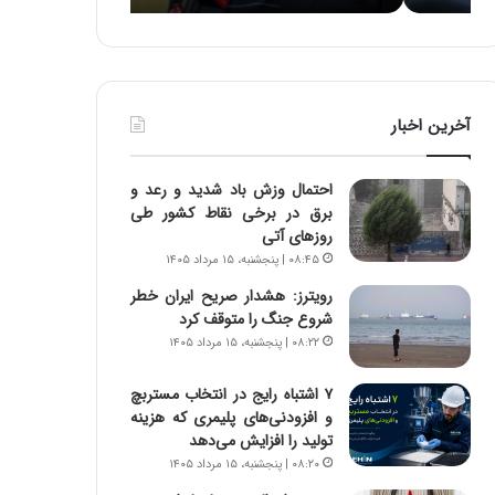
ه
ه
خ
ا
ط
ی
ر
ی
ا
ا
آخرین اخبار
ب
ز
ر
س
ت
ا
احتمال وزش باد شدید و رعد و
و
خ
برق در برخی نقاط کشور طی
ر
ت
روزهای آتی
م
م
۰۸:۴۵ | پنجشنبه، ۱۵ مرداد ۱۴۰۵
د
ا
ر
ن‌
رویترز: هشدار صریح ایران خطر
ا
ه
شروع جنگ را متوقف کرد
ق
ا
۰۸:۲۲ | پنجشنبه، ۱۵ مرداد ۱۴۰۵
ت
ی
ص
ا
۷ اشتباه رایج در انتخاب مستربچ
ا
ت
و افزودنی‌های پلیمری که هزینه
د
ا
تولید را افزایش می‌دهد
ا
ق
۰۸:۲۰ | پنجشنبه، ۱۵ مرداد ۱۴۰۵
ی
ا