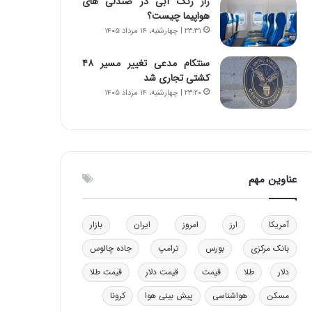
راز رنگ آبی در صندلی های
ن
ه
هواپیما چیست؟
ن
ی
۲۳:۳۱ | چهارشنبه، ۱۴ مرداد ۱۴۰۵
ر
و
ف
ن
سنتکام مدعی تغییر مسیر ۴۸
ت
ی
کشتی تجاری شد
ه
|
۲۳:۲۰ | چهارشنبه، ۱۴ مرداد ۱۴۰۵
ا
د
س
ب
ت
ی
ر
ک
ل
عناوین مهم
ا
ت
ا
آمریکا
ارز
امروز
ایران
بازار
ق
ا
بانک مرکزی
بورس
ترامپ
جاده چالوس
ی
دلار
طلا
قیمت
قیمت دلار
قیمت طلا
ر
ا
مسکن
هواشناسی
پیش بینی هوا
کرونا
ن