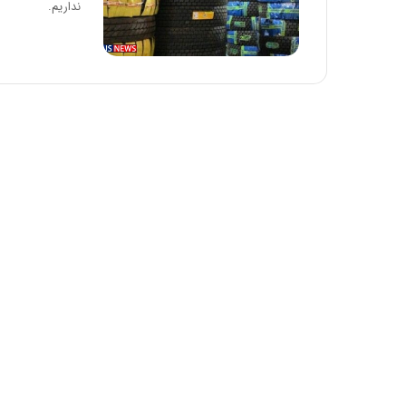
نداریم.
:
آ
ی
ن
د
ه
ا
ی
ر
ا
ن‌
خ
و
د
ر
و
ر
و
ش
ن
ا