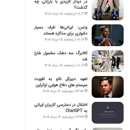
در دیدار الزیدی با بارزانی چه
ر
ی
گذشت؟
ا
ر
ن
ا
۰۸:۱۹ | پنجشنبه، ۱۵ مرداد ۱۴۰۵
|
ن
ا
د
ونس: ایرانی‌ها طرف بسیار
ع
ر
دشواری برای مذاکره هستند
ت
پ
۰۸:۱۶ | پنجشنبه، ۱۵ مرداد ۱۴۰۵
م
ی
ا
ح
کالابرگ سه دهک مشمول شارژ
د
م
شد
م
ل
۰۸:۰۹ | پنجشنبه، ۱۵ مرداد ۱۴۰۵
ر
ه
د
آ
تعهد دبیرکل ناتو به تقویت
م
م
سیستم های دفاع هوایی اوکراین
ه
ر
۲۳:۵۶ | چهارشنبه، ۱۴ مرداد ۱۴۰۵
ن
ی
و
ک
اختلال در دسترسی کاربران ایرانی
ز
ا
به ChatGPT
ا
ی
ز
ی
۲۳:۴۳ | چهارشنبه، ۱۴ مرداد ۱۴۰۵
ب
–
ی
ص